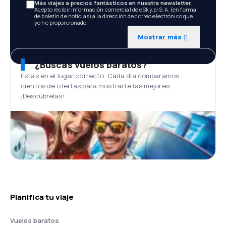
Más viajes a precios fantásticos en nuestra newsletter.
Acepto recibir información comercial de eSky.pl S.A. (en forma
de boletín de noticias) a la dirección de correo electrónico que
yo he proporcionado.
Mostrar más
¿Buscas vuelos baratos?
Estás en el lugar correcto. Cada día comparamos
cientos de ofertas para mostrarte las mejores.
¡Descúbrelas!
Planifica tu viaje
Vuelos baratos