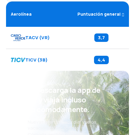
Aerolínea
Puntuación general
TACV
(
VR
)
3,7
TICV
(
3B
)
4,4
¡Eh! Descarga la app de
eSky y viaja incluso
más cómodamente.
Nuevas ofertas cada día: vuelos,
vacaciones, escapadas
Cómoda gestión de reservas