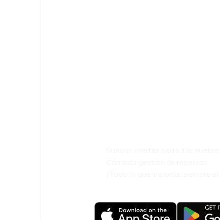
¡Eh! Descarga l
viaja incluso m
cómodamente.
Nuevas ofertas cada día: vuelo
Cómoda gestión de reservas
¡Todo lo que importa, siempre a