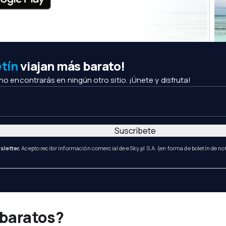
etín
viajan más barato!
 no encontrarás en ningún otro sitio. ¡Únete y disfruta!
Suscríbete
sletter.
Acepto recibir información comercial de eSky.pl S.A. (en forma de boletín de not
 baratos?