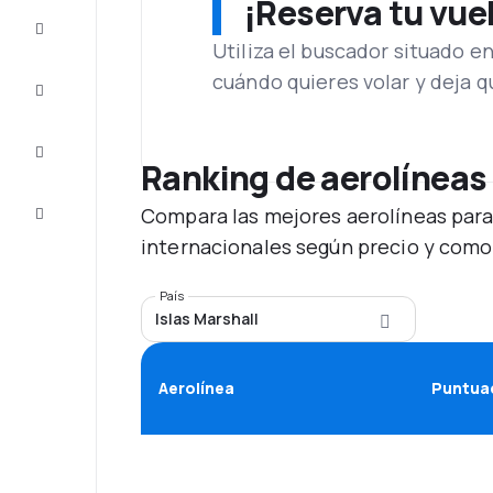
¡Reserva tu vue
Ofertas
Utiliza el buscador situado e
cuándo quieres volar y deja 
Completa
el viaje
Inspiración
y consejos
Ranking de aerolíneas
Atención
Compara las mejores aerolíneas para
al cliente
internacionales según precio y como
País
Islas Marshall
Aerolínea
Puntuac