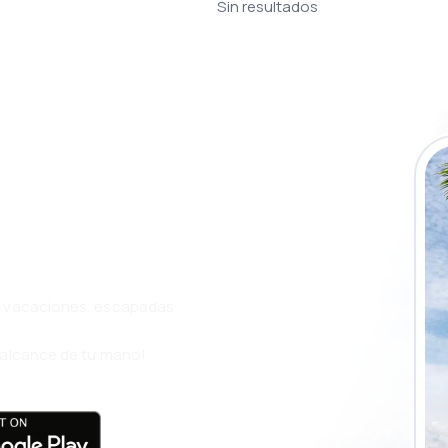
Sin resultados
a app de eSky y
ás
s, vacaciones, escapadas
l alcance de tu mano!