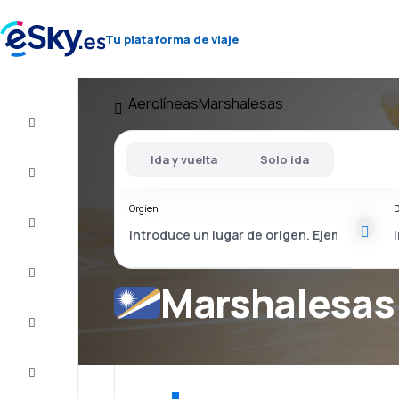
Tu plataforma de viaje
Aerolíneas
Marshalesas
Vuelo+Hotel
Ida y vuelta
Solo ida
Vuelos
baratos
Orgien
D
Vacaciones
Último
minuto
Marshalesas 
Escapadas
Alojamientos