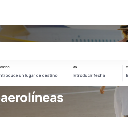
estino
Ida
V
aerolíneas