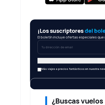
¡Los suscriptores
del bol
El boletín incluye ofertas especiales que
Tu dirección de email
Más viajes a precios fantásticos en nuestra new
¿Buscas vuelos