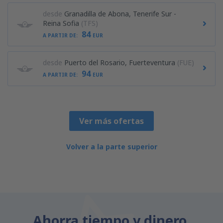
desde
Granadilla de Abona, Tenerife Sur -
Reina Sofia
(TFS)
84
A PARTIR DE:
EUR
desde
Puerto del Rosario, Fuerteventura
(FUE)
94
A PARTIR DE:
EUR
Ver más ofertas
Volver a la parte superior
Ahorra tiempo y dinero.