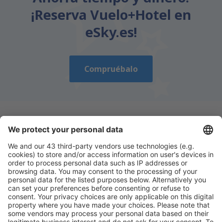
¡Reserva Vuelo+Hotel en
eSky.es!
Compruébalo
Descarga nuestra app
y planifica
cómodamente tus viajes