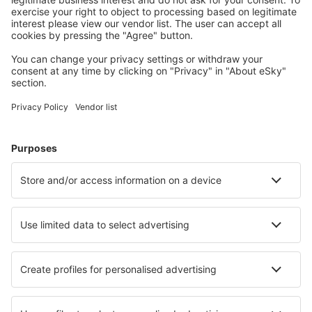
Planifica tu viaje
Vuelos baratos
Escapadas
Vacaciones
Alojamientos
Vuelo+Hotel
Hoteles
Traslados
Atracciones
Eventos deportivos
Aprende más
Mejor Precio Garantizado
Aplicación móvil