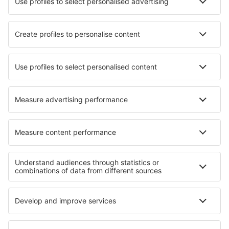
Aerolíneas
Ryanair
Vueling
Iberia
Air Europa
Wizz Air
Sobre eSky
Términos y condiciones
Mis reservas
Política de privacidad
Asistencia y contacto