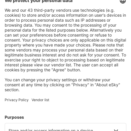
Descarga nuestra app
y planifica
cómodamente tus viajes
Planifica tu viaje
Vuelos baratos
Escapadas
Vacaciones
Alojamientos
Vuelo+Hotel