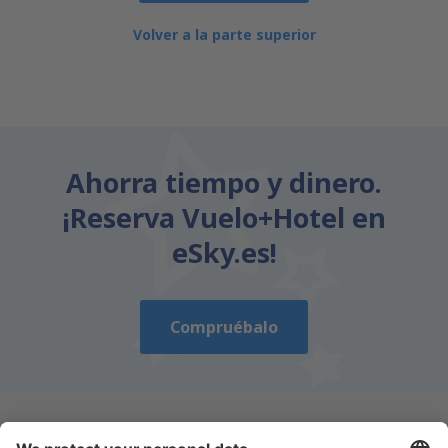
Volver a la parte superior
Ahorra tiempo y dinero.
¡Reserva Vuelo+Hotel en
eSky.es!
Compruébalo