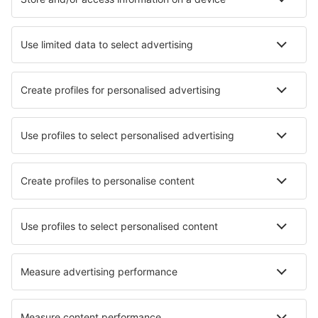
Hoteles
Traslados
Atracciones
Eventos deportivos
Aprende más
Mejor Precio Garantizado
Aplicación móvil
Aerolíneas
Ryanair
Vueling
Iberia
Air Europa
Wizz Air
Sobre eSky
Términos y condiciones