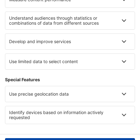
Mis reservas
Política de privacidad
Asistencia y contacto
Países
Páginas web internacionales
eSky.eu
eSky.com
eDestinos.com