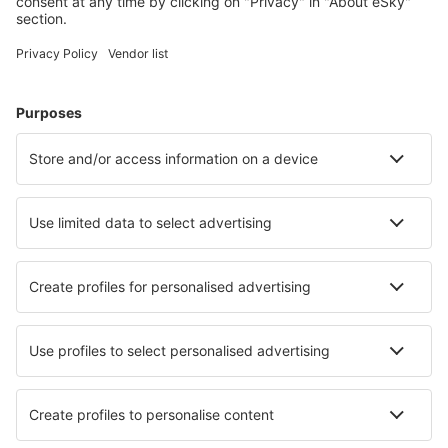
Vuelos baratos
Escapadas
Vacaciones
Alojamientos
Vuelo+Hotel
Hoteles
Traslados
Atracciones
Eventos deportivos
Aprende más
Mejor Precio Garantizado
Aplicación móvil
Aerolíneas
Ryanair
Vueling