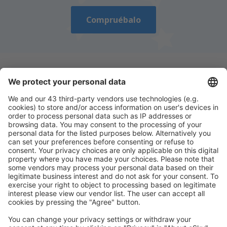
Compruébalo
Descarga nuestra app
y planifica
cómodamente tus viajes
Planifica tu viaje