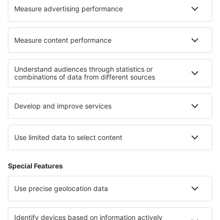
Wizz Air
Sobre eSky
Términos y condiciones
Mis reservas
Política de privacidad
Asistencia y contacto
Países
Páginas web internacionales
eSky.eu
eSky.com
eDestinos.com