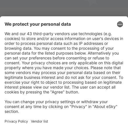
Descarga nuestra app
y planifica
cómodamente tus viajes
Planifica tu viaje
Vuelos baratos
Escapadas
Vacaciones