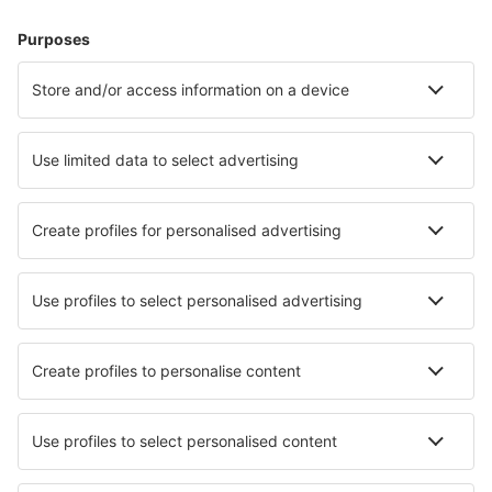
Alojamientos
Vuelo+Hotel
Hoteles
Traslados
Atracciones
Eventos deportivos
Aprende más
Mejor Precio Garantizado
Aplicación móvil
Aerolíneas
Ryanair
Vueling
Iberia
Air Europa