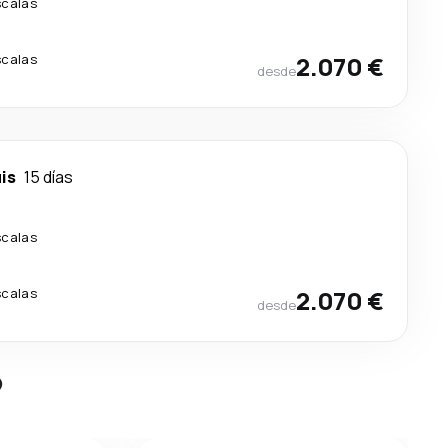
scalas
scalas
2.070 €
desde
is
15 días
scalas
scalas
2.070 €
desde
?