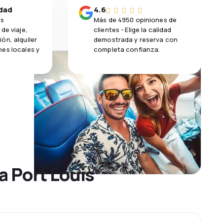
idad
4.6
os
Más de 4950 opiniones de
de viaje,
clientes - Elige la calidad
ón, alquiler
demostrada y reserva con
es locales y
completa confianza.
a Port Louis