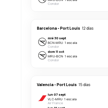
Condor
Barcelona
-
Port Louis
12 días
mié 30 sept
BCN
-
MRU
·
1 escala
Condor
dom 11 oct
MRU
-
BCN
·
1 escala
Condor
Valencia
-
Port Louis
15 días
lun 07 sept
VLC
-
MRU
·
1 escala
Air France