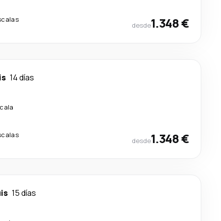
scalas
1.348 €
desde
is
14 días
scala
scalas
1.348 €
desde
is
15 días