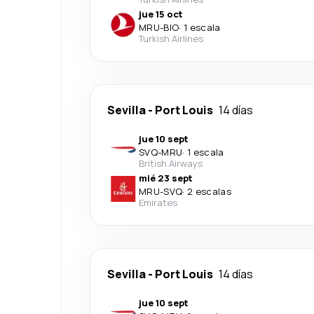
jue 15 oct
MRU
-
BIO
·
1 escala
Turkish Airlines
Sevilla
-
Port Louis
14 días
jue 10 sept
SVQ
-
MRU
·
1 escala
British Airways
mié 23 sept
MRU
-
SVQ
·
2 escalas
Emirates
Sevilla
-
Port Louis
14 días
jue 10 sept