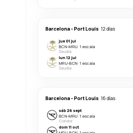
Barcelona
-
Port Louis
12 días
jue 01 jul
BCN
-
MRU
·
1 escala
Saudia
lun 12 jul
MRU
-
BCN
·
1 escala
Saudia
Barcelona
-
Port Louis
16 días
sáb 26 sept
BCN
-
MRU
·
1 escala
Condor
dom 11 oct
MRU
-
BCN
·
1 escala