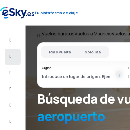
Tu plataforma de viaje
Vuelos baratos
Vuelos a Mauricio
Vuelos a
Vuelo+Hotel
Ida y vuelta
Solo ida
Vuelos
baratos
Orgien
D
Vacaciones
Último
minuto
Búsqueda de v
Escapadas
aeropuerto
Alojamientos