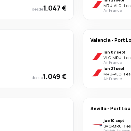
lun 21 sept
1.047 €
MRU
-
VLC
·
1 e
desde
Air France
Valencia
-
Port L
lun 07 sept
VLC
-
MRU
·
1 e
Air France
lun 21 sept
1.049 €
MRU
-
VLC
·
1 e
desde
Air France
Sevilla
-
Port Lou
jue 10 sept
SVQ
-
MRU
·
1 e
British Airways