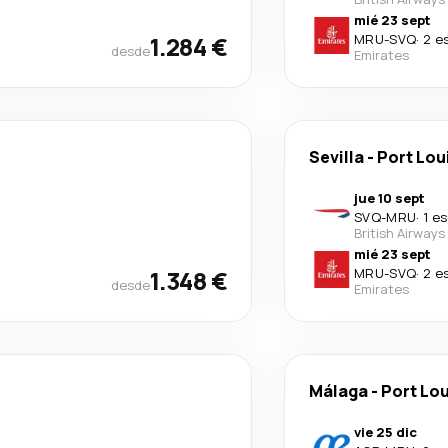
mié 23 sept
1.284 €
MRU
-
SVQ
·
2 e
desde
Emirates
Sevilla
-
Port Lou
jue 10 sept
SVQ
-
MRU
·
1 e
British Airways
mié 23 sept
1.348 €
MRU
-
SVQ
·
2 e
desde
Emirates
Málaga
-
Port Lou
vie 25 dic