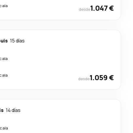
scala
1.047 €
desde
ouis
15 días
scala
scala
1.059 €
desde
is
14 días
scala