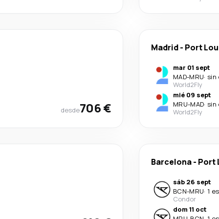
Madrid
-
Port Lou
mar 01 sept
MAD
-
MRU
·
sin
World2Fly
mié 09 sept
706 €
MRU
-
MAD
·
sin
desde
World2Fly
Barcelona
-
Port 
sáb 26 sept
BCN
-
MRU
·
1 e
Condor
dom 11 oct
MRU
-
BCN
·
1 e