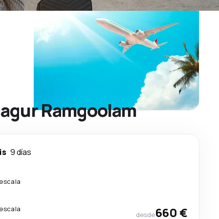
osagur Ramgoolam
is
9 días
 escala
 escala
660 €
desde