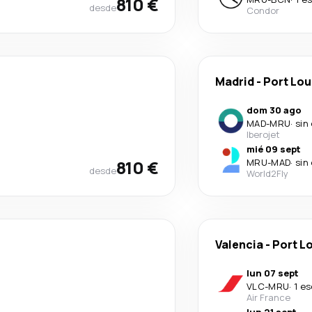
810 €
desde
Condor
Madrid
-
Port Lou
dom 30 ago
MAD
-
MRU
·
sin
Iberojet
mié 09 sept
810 €
MRU
-
MAD
·
sin
desde
World2Fly
Valencia
-
Port L
lun 07 sept
VLC
-
MRU
·
1 e
Air France