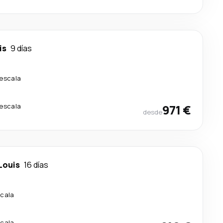
is
9 días
 escala
 escala
971 €
desde
Louis
16 días
scala
scala