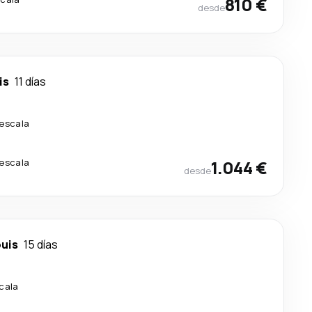
810 €
desde
is
11 días
 escala
 escala
1.044 €
desde
ouis
15 días
scala