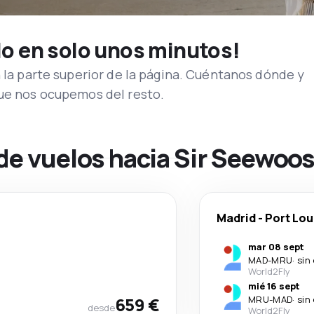
lo en solo unos minutos!
n la parte superior de la página. Cuéntanos dónde y
que nos ocupemos del resto.
 de vuelos hacia Sir Seewo
Madrid
-
Port Lou
mar 08 sept
MAD
-
MRU
·
sin
World2Fly
mié 16 sept
659 €
MRU
-
MAD
·
sin
desde
World2Fly