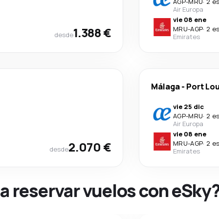
AGP
-
MRU
·
2 e
Air Europa
vie 08 ene
1.388 €
MRU
-
AGP
·
2 e
desde
Emirates
Málaga
-
Port Lou
vie 25 dic
AGP
-
MRU
·
2 e
Air Europa
vie 08 ene
2.070 €
MRU
-
AGP
·
2 e
desde
Emirates
na reservar vuelos con eSky