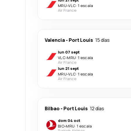
lun 21 sept
MRU
-
VLC
·
1 escala
Air France
Valencia
-
Port Louis
15 días
lun 07 sept
VLC
-
MRU
·
1 escala
Air France
lun 21 sept
MRU
-
VLC
·
1 escala
Air France
Bilbao
-
Port Louis
12 días
dom 04 oct
BIO
-
MRU
·
1 escala
Turkish Airlines