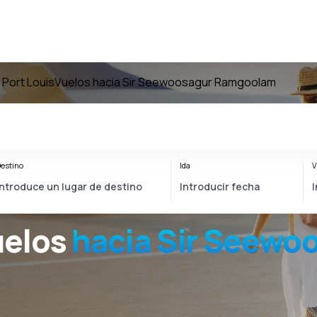
 Port Louis
Vuelos hacia Sir Seewoosagur Ramgoolam
estino
Ida
V
uelos
hacia
Sir Seewo