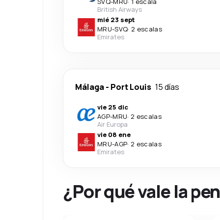
SVQ
-
MRU
·
1 escala
British Airways
mié 23 sept
MRU
-
SVQ
·
2 escalas
Emirates
Málaga
-
Port Louis
15 días
vie 25 dic
AGP
-
MRU
·
2 escalas
Air Europa
vie 08 ene
MRU
-
AGP
·
2 escalas
Emirates
¿Por qué vale la pe