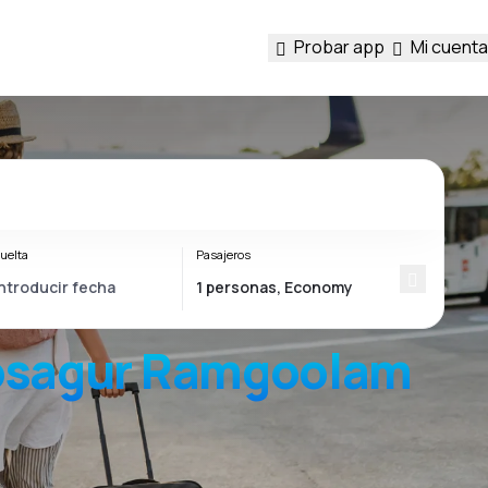
Probar app
Mi cuenta
uelta
Pasajeros
osagur Ramgoolam