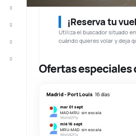
Ofertas
¡Reserva tu vue
Completa
el viaje
Utiliza el buscador situado e
cuándo quieres volar y deja 
Inspiración
y consejos
Atención
al cliente
Ofertas especiales
Madrid
-
Port Louis
16 días
mar 01 sept
MAD
-
MRU
·
sin escala
World2Fly
mié 16 sept
MRU
-
MAD
·
sin escala
World2Fly