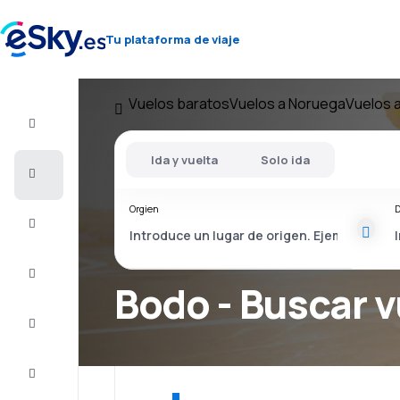
Tu plataforma de viaje
Vuelos baratos
Vuelos a Noruega
Vuelos 
Vuelo+Hotel
Ida y vuelta
Solo ida
Vuelos
baratos
Orgien
D
Vacaciones
Último
minuto
Bodo - Buscar v
Escapadas
Alojamientos