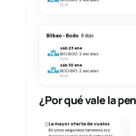
KLM
Bilbao
-
Bodo
8 días
sáb 23 ene
BIO
-
BOO
·
2 escalas
KLM
sáb 30 ene
BOO
-
BIO
·
2 escalas
KLM
¿Por qué vale la pe
La mayor oferta de vuelos
En unos segundos tenemos los