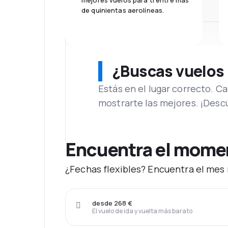
mejores vuelos para ti entre más
de quinientas aerolíneas.
¿Buscas vuelos
Estás en el lugar correcto. 
mostrarte las mejores. ¡Desc
Encuentra el moment
¿Fechas flexibles? Encuentra el mes 
desde 268 €
El vuelo de ida y vuelta más barato