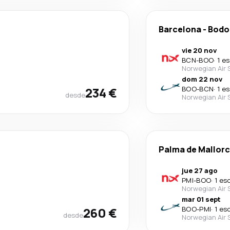
Barcelona
-
Bodo
vie 20 nov
BCN
-
BOO
·
1 e
Norwegian Air
dom 22 nov
234 €
BOO
-
BCN
·
1 e
desde
Norwegian Air 
Palma de Mallor
jue 27 ago
PMI
-
BOO
·
1 es
Norwegian Air
mar 01 sept
260 €
BOO
-
PMI
·
1 es
desde
Norwegian Air 