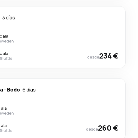
3 días
scala
 Sweden
scala
234 €
desde
Shuttle
ca
-
Bodo
6 días
cala
 Sweden
cala
260 €
desde
Shuttle