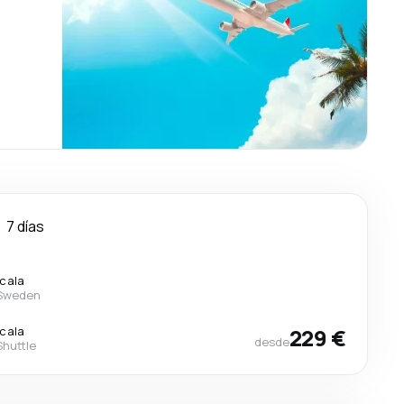
7 días
scala
 Sweden
scala
229 €
desde
Shuttle