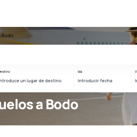
a Bodo
estino
Ida
V
uelos a Bodo