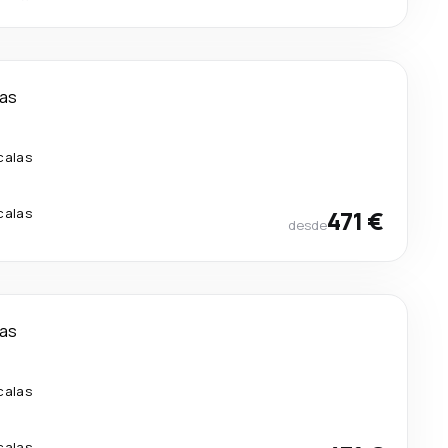
ías
calas
calas
471 €
desde
ías
calas
calas