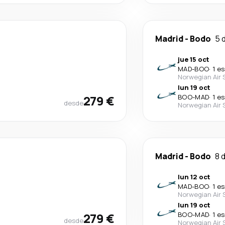
Madrid
-
Bodo
5 
jue 15 oct
MAD
-
BOO
·
1 e
Norwegian Air 
lun 19 oct
279 €
BOO
-
MAD
·
1 e
desde
Norwegian Air 
Madrid
-
Bodo
8 
lun 12 oct
MAD
-
BOO
·
1 e
Norwegian Air 
lun 19 oct
279 €
BOO
-
MAD
·
1 e
desde
Norwegian Air 