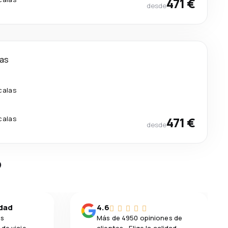
471 €
desde
ías
calas
calas
471 €
desde
?
idad
4.6
os
Más de 4950 opiniones de