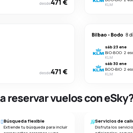
471 €
desde
KLM
Bilbao
-
Bodo
8 d
sáb 23 ene
BIO
-
BOO
·
2 es
KLM
sáb 30 ene
471 €
BOO
-
BIO
·
2 es
desde
KLM
na reservar vuelos con eSky
Búsqueda flexible
Servicios de cal
Extiende tu búsqueda para incluir
Disfruta los servici