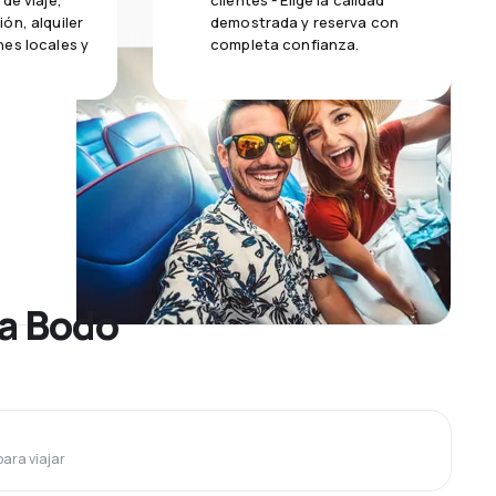
de viaje,
clientes - Elige la calidad
ón, alquiler
demostrada y reserva con
es locales y
completa confianza.
 a Bodo
para viajar