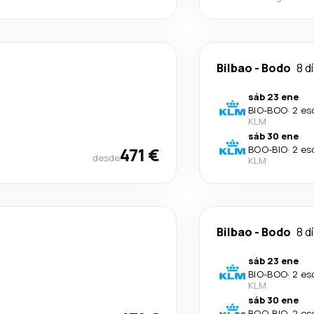
Bilbao
-
Bodo
8 d
sáb 23 ene
BIO
-
BOO
·
2 es
KLM
sáb 30 ene
471 €
BOO
-
BIO
·
2 es
desde
KLM
Bilbao
-
Bodo
8 d
sáb 23 ene
BIO
-
BOO
·
2 es
KLM
sáb 30 ene
BOO
-
BIO
·
2 es