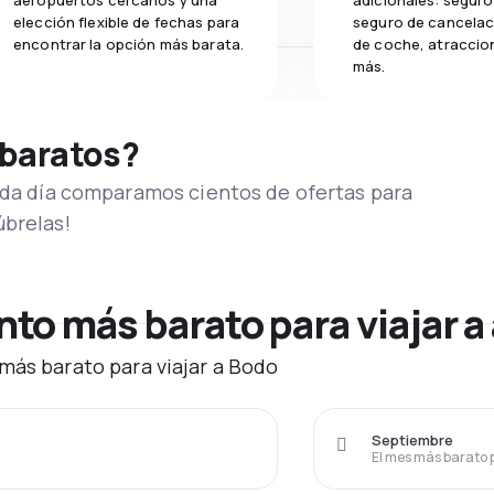
aeropuertos cercanos y una
adicionales: seguro 
elección flexible de fechas para
seguro de cancelaci
encontrar la opción más barata.
de coche, atraccion
más.
 baratos?
Cada día comparamos cientos de ofertas para
úbrelas!
o más barato para viajar a
más barato para viajar a Bodo
Septiembre
El mes más barato 