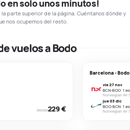
lo en solo unos minutos!
n la parte superior de la página. Cuéntanos dónde y
que nos ocupemos del resto.
de vuelos a Bodo
Barcelona
-
Bodo
vie 27 nov
BCN
-
BOO
·
1 e
Norwegian Air
jue 03 dic
229 €
BOO
-
BCN
·
1 e
desde
Norwegian Air 