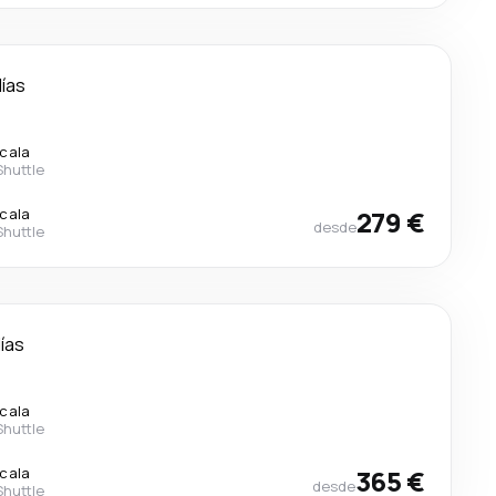
días
scala
Shuttle
scala
279 €
desde
Shuttle
días
scala
Shuttle
scala
365 €
desde
Shuttle