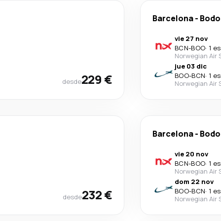
Barcelona
-
Bodo
vie 27 nov
BCN
-
BOO
·
1 e
Norwegian Air
jue 03 dic
229 €
BOO
-
BCN
·
1 e
desde
Norwegian Air 
Barcelona
-
Bodo
vie 20 nov
BCN
-
BOO
·
1 e
Norwegian Air
dom 22 nov
232 €
BOO
-
BCN
·
1 e
desde
Norwegian Air 