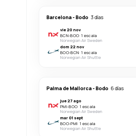
Barcelona
-
Bodo
3 días
vie 20 nov
BCN
-
BOO
·
1 escala
Norwegian Air Sweden
dom 22 nov
BOO
-
BCN
·
1 escala
Norwegian Air Shuttle
Palma de Mallorca
-
Bodo
6 días
jue 27 ago
PMI
-
BOO
·
1 escala
Norwegian Air Sweden
mar 01 sept
BOO
-
PMI
·
1 escala
Norwegian Air Shuttle