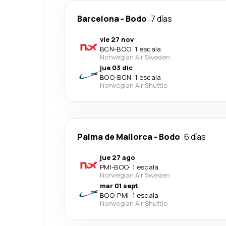
Barcelona
-
Bodo
7 días
vie 27 nov
BCN
-
BOO
·
1 escala
Norwegian Air Sweden
jue 03 dic
BOO
-
BCN
·
1 escala
Norwegian Air Shuttle
Palma de Mallorca
-
Bodo
6 días
jue 27 ago
PMI
-
BOO
·
1 escala
Norwegian Air Sweden
mar 01 sept
BOO
-
PMI
·
1 escala
Norwegian Air Shuttle