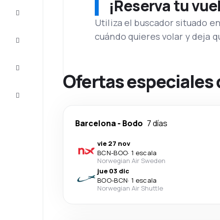
¡Reserva tu vue
Ofertas
Utiliza el buscador situado e
cuándo quieres volar y deja 
Completa
el viaje
Inspiración
y consejos
Ofertas especiales 
Atención
al cliente
Barcelona
-
Bodo
7 días
vie 27 nov
BCN
-
BOO
·
1 escala
Norwegian Air Sweden
jue 03 dic
BOO
-
BCN
·
1 escala
Norwegian Air Shuttle