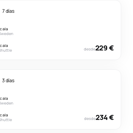
7 días
scala
 Sweden
scala
229 €
desde
Shuttle
3 días
scala
 Sweden
scala
234 €
desde
Shuttle