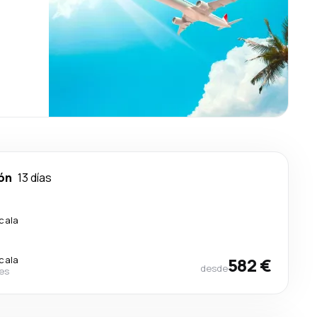
ón
13 días
scala
scala
582 €
desde
nes