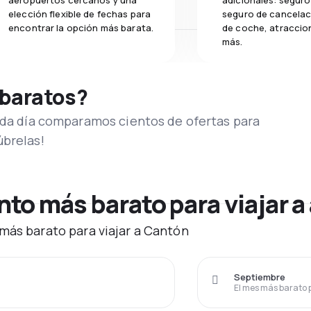
aeropuertos cercanos y una
adicionales: seguro 
elección flexible de fechas para
seguro de cancelaci
encontrar la opción más barata.
de coche, atraccion
más.
 baratos?
Cada día comparamos cientos de ofertas para
úbrelas!
to más barato para viajar a
más barato para viajar a Cantón
Septiembre
El mes más barato 