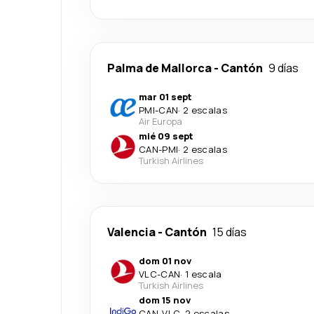
Palma de Mallorca
-
Cantón
9 días
mar 01 sept
PMI
-
CAN
·
2 escalas
Air Europa
mié 09 sept
CAN
-
PMI
·
2 escalas
Turkish Airlines
Valencia
-
Cantón
15 días
dom 01 nov
VLC
-
CAN
·
1 escala
Turkish Airlines
dom 15 nov
CAN
-
VLC
·
2 escalas