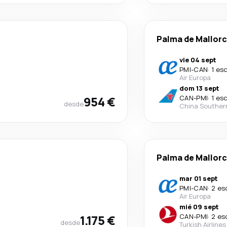
Palma de Mallor
vie 04 sept
PMI
-
CAN
·
1 es
Air Europa
dom 13 sept
954 €
CAN
-
PMI
·
1 es
desde
China Souther
Palma de Mallor
mar 01 sept
PMI
-
CAN
·
2 es
Air Europa
mié 09 sept
1.175 €
CAN
-
PMI
·
2 es
desde
Turkish Airlines