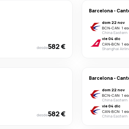
Barcelona
-
Cant
dom 22 nov
BCN
-
CAN
·
1 e
China Eastern
vie 04 dic
582 €
CAN
-
BCN
·
1 e
desde
Shanghai Airli
Barcelona
-
Cant
dom 22 nov
BCN
-
CAN
·
1 e
China Eastern
vie 04 dic
582 €
CAN
-
BCN
·
1 e
desde
China Eastern