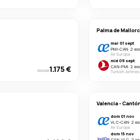
Palma de Mallor
mar 01 sept
PMI
-
CAN
·
2 es
Air Europa
mié 09 sept
1.175 €
CAN
-
PMI
·
2 es
desde
Turkish Airlines
Valencia
-
Cantó
dom 01 nov
VLC
-
CAN
·
2 es
Air Europa
dom 15 nov
CAN
-
VLC
·
2 es