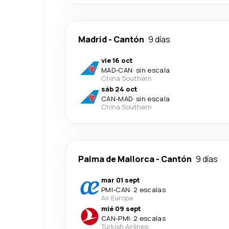
Madrid
-
Cantón
9 días
vie 16 oct
MAD
-
CAN
·
sin escala
China Southern
sáb 24 oct
CAN
-
MAD
·
sin escala
China Southern
Palma de Mallorca
-
Cantón
9 días
mar 01 sept
PMI
-
CAN
·
2 escalas
Air Europa
mié 09 sept
CAN
-
PMI
·
2 escalas
Turkish Airlines