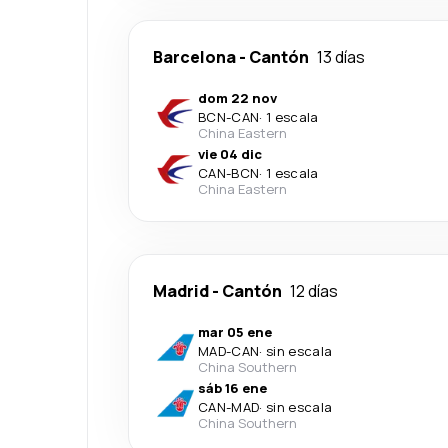
Barcelona
-
Cantón
13 días
dom 22 nov
BCN
-
CAN
·
1 escala
China Eastern
vie 04 dic
CAN
-
BCN
·
1 escala
China Eastern
Madrid
-
Cantón
12 días
mar 05 ene
MAD
-
CAN
·
sin escala
China Southern
sáb 16 ene
CAN
-
MAD
·
sin escala
China Southern