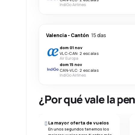
IndiGo Airlines
Valencia
-
Cantón
15 días
dom 01 nov
VLC
-
CAN
·
2 escalas
Air Europa
dom 15 nov
CAN
-
VLC
·
2 escalas
IndiGo Airlines
¿Por qué vale la pe
La mayor oferta de vuelos
En unos segundos tenemos los