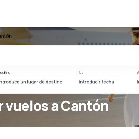
antón
estino
Ida
V
r vuelos a Cantón