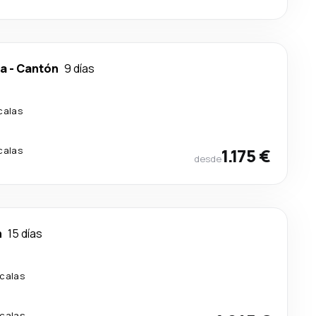
ca
-
Cantón
9 días
calas
calas
1.175 €
desde
n
15 días
calas
calas