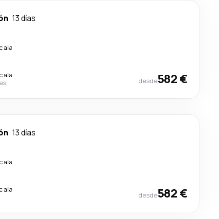
ón
13 días
scala
scala
582 €
desde
nes
ón
13 días
scala
scala
582 €
desde