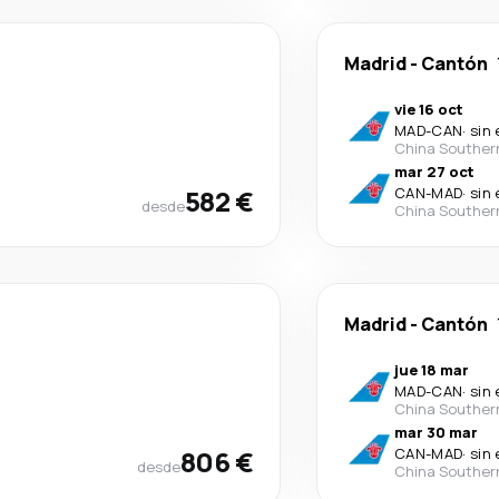
Madrid
-
Cantón
vie 16 oct
MAD
-
CAN
·
sin
China Souther
mar 27 oct
582 €
CAN
-
MAD
·
sin
desde
China Souther
Madrid
-
Cantón
jue 18 mar
MAD
-
CAN
·
sin
China Souther
mar 30 mar
806 €
CAN
-
MAD
·
sin
desde
China Souther