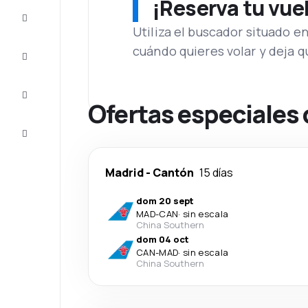
¡Reserva tu vue
Ofertas
Utiliza el buscador situado e
cuándo quieres volar y deja 
Completa
el viaje
Inspiración
y consejos
Ofertas especiales 
Atención
al cliente
Madrid
-
Cantón
15 días
dom 20 sept
MAD
-
CAN
·
sin escala
China Southern
dom 04 oct
CAN
-
MAD
·
sin escala
China Southern