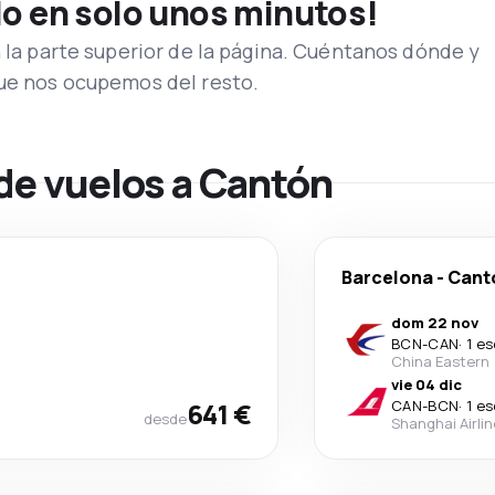
lo en solo unos minutos!
n la parte superior de la página. Cuéntanos dónde y
que nos ocupemos del resto.
de vuelos a Cantón
Barcelona
-
Cant
dom 22 nov
BCN
-
CAN
·
1 e
China Eastern
vie 04 dic
641 €
CAN
-
BCN
·
1 e
desde
Shanghai Airli