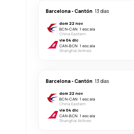
Barcelona
-
Cantón
13 días
dom 22 nov
BCN
-
CAN
·
1 escala
China Eastern
vie 04 dic
CAN
-
BCN
·
1 escala
Shanghai Airlines
Barcelona
-
Cantón
13 días
dom 22 nov
BCN
-
CAN
·
1 escala
China Eastern
vie 04 dic
CAN
-
BCN
·
1 escala
Shanghai Airlines