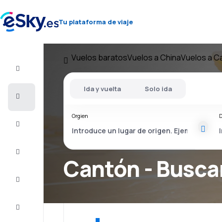
Tu plataforma de viaje
Vuelos baratos
Vuelos a China
Vuelos a C
Vuelo+Hotel
Ida y vuelta
Solo ida
Vuelos
baratos
Orgien
D
Vacaciones
Último
minuto
Cantón - Busca
Escapadas
Alojamientos