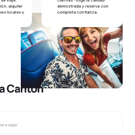
de viaje,
clientes - Elige la calidad
ón, alquiler
demostrada y reserva con
es locales y
completa confianza.
 a Cantón
para viajar