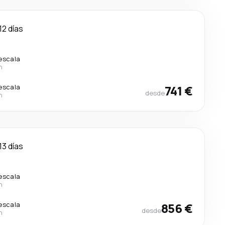
12 días
 escala
n
 escala
741 €
desde
n
13 días
 escala
n
 escala
856 €
desde
n