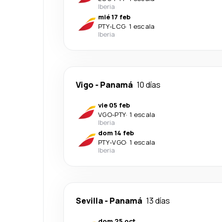
Iberia
mié 17 feb
PTY
-
LCG
·
1 escala
Iberia
Vigo
-
Panamá
10 días
vie 05 feb
VGO
-
PTY
·
1 escala
Iberia
dom 14 feb
PTY
-
VGO
·
1 escala
Iberia
Sevilla
-
Panamá
13 días
dom 25 oct