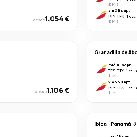
Iberia
vie 25 sept
1.054 €
PTY
-
TFN
·
1 esc
desde
Iberia
Granadilla de Ab
mié 16 sept
TFS
-
PTY
·
1 esc
Iberia
vie 25 sept
1.106 €
PTY
-
TFS
·
1 esc
desde
Iberia
Ibiza
-
Panamá
8
mar 15 sept