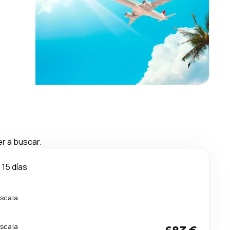
r a buscar.
15 días
escala
escala