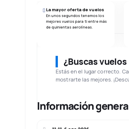
La mayor oferta de vuelos
En unos segundos tenemos los
mejores vuelos para ti entre más
de quinientas aerolíneas.
¿Buscas vuelos
Estás en el lugar correcto. 
mostrarte las mejores. ¡Desc
Información genera