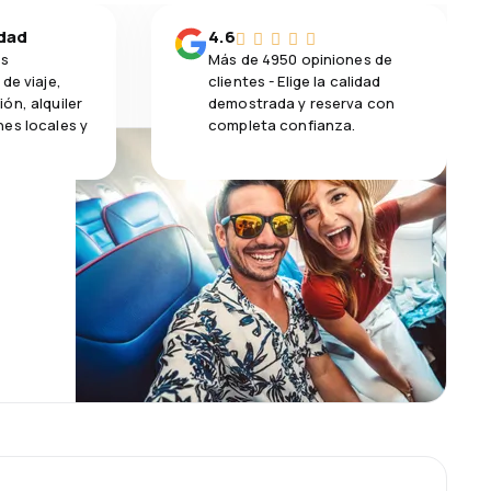
idad
4.6
os
Más de 4950 opiniones de
de viaje,
clientes - Elige la calidad
ón, alquiler
demostrada y reserva con
es locales y
completa confianza.