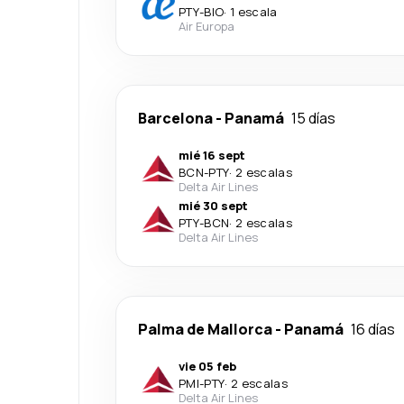
PTY
-
BIO
·
1 escala
Air Europa
Barcelona
-
Panamá
15 días
mié 16 sept
BCN
-
PTY
·
2 escalas
Delta Air Lines
mié 30 sept
PTY
-
BCN
·
2 escalas
Delta Air Lines
Palma de Mallorca
-
Panamá
16 días
vie 05 feb
PMI
-
PTY
·
2 escalas
Delta Air Lines