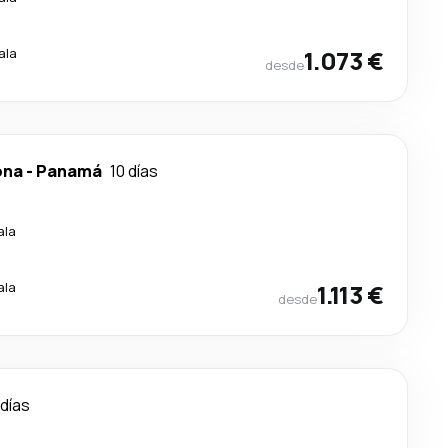
ala
1.073 €
desde
ona
-
Panamá
10 días
ala
ala
1.113 €
desde
 días