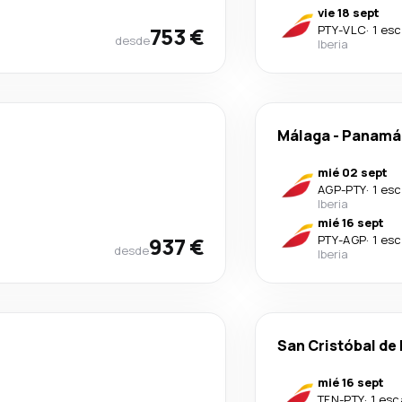
vie 18 sept
753 €
PTY
-
VLC
·
1 esc
desde
Iberia
Málaga
-
Panamá
mié 02 sept
AGP
-
PTY
·
1 esc
Iberia
mié 16 sept
937 €
PTY
-
AGP
·
1 esc
desde
Iberia
San Cristóbal de
mié 16 sept
TFN
-
PTY
·
1 esc