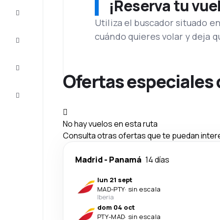
¡Reserva tu vue
Ofertas
Utiliza el buscador situado e
cuándo quieres volar y deja 
Completa
el viaje
Inspiración
y consejos
Ofertas especiales 
Atención
al cliente
No hay vuelos en esta ruta
Consulta otras ofertas que te puedan inter
Madrid
-
Panamá
14 días
lun 21 sept
MAD
-
PTY
·
sin escala
Iberia
dom 04 oct
PTY
-
MAD
·
sin escala