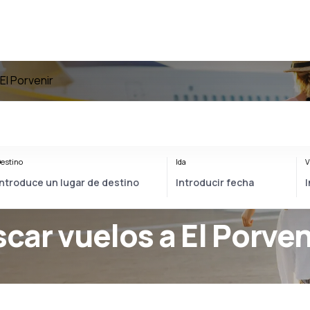
El Porvenir
estino
Ida
V
scar vuelos a El Porven