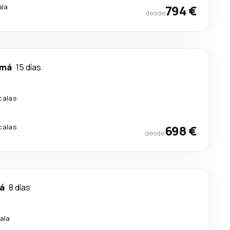
ala
794 €
desde
amá
15 días
calas
calas
698 €
desde
á
8 días
ala