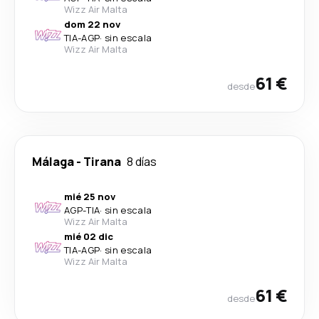
Wizz Air Malta
dom 22 nov
TIA
-
AGP
·
sin escala
Wizz Air Malta
61 €
desde
Málaga
-
Tirana
8 días
mié 25 nov
AGP
-
TIA
·
sin escala
Wizz Air Malta
mié 02 dic
TIA
-
AGP
·
sin escala
Wizz Air Malta
61 €
desde