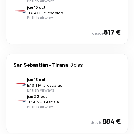
British Airways
jue 15 oct
TIA
-
ACE
·
2 escalas
British Airways
817 €
desde
San Sebastián
-
Tirana
8 días
jue 15 oct
EAS
-
TIA
·
2 escalas
British Airways
jue 22 oct
TIA
-
EAS
·
1 escala
British Airways
884 €
desde