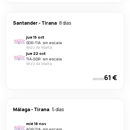
Santander
-
Tirana
8 días
jue 15 oct
SDR
-
TIA
·
sin escala
Wizz Air Malta
jue 22 oct
TIA
-
SDR
·
sin escala
Wizz Air Malta
61 €
desde
Málaga
-
Tirana
5 días
mié 18 nov
AGP
-
TIA
·
sin escala