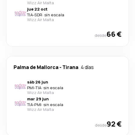
Wizz Air Malta
jue 22 oct
TIA
-
SDR
·
sin escala
Wizz Air Malta
66 €
desde
Palma de Mallorca
-
Tirana
4 días
sáb 26 jun
PMI
-
TIA
·
sin escala
Wizz Air Malta
mar 29 jun
TIA
-
PMI
·
sin escala
Wizz Air Malta
92 €
desde