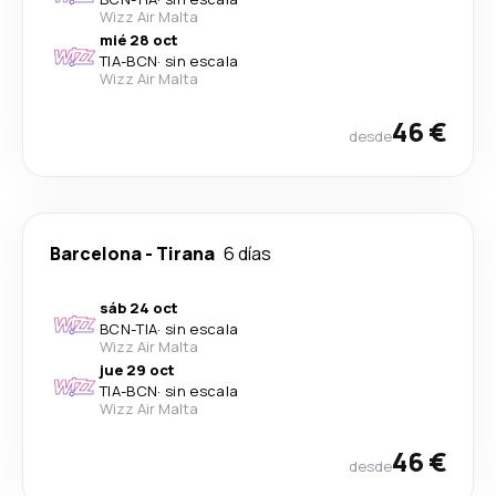
Wizz Air Malta
mié 28 oct
TIA
-
BCN
·
sin escala
Wizz Air Malta
46 €
desde
Barcelona
-
Tirana
6 días
sáb 24 oct
BCN
-
TIA
·
sin escala
Wizz Air Malta
jue 29 oct
TIA
-
BCN
·
sin escala
Wizz Air Malta
46 €
desde