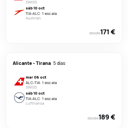
SWISS
sáb 10 oct
TIA
-
ALC
·
1 escala
Austrian
171 €
desde
Alicante
-
Tirana
5 días
mar 06 oct
ALC
-
TIA
·
1 escala
SWISS
sáb 10 oct
TIA
-
ALC
·
1 escala
Lufthansa
189 €
desde