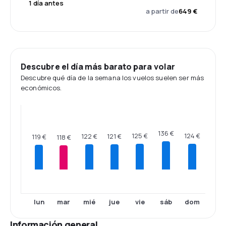
1 día antes
a partir de
649 €
Descubre el día más barato para volar
Descubre qué día de la semana los vuelos suelen ser más
económicos.
136 €
125 €
124 €
122 €
121 €
119 €
118 €
lun
mar
mié
jue
vie
sáb
dom
Información general