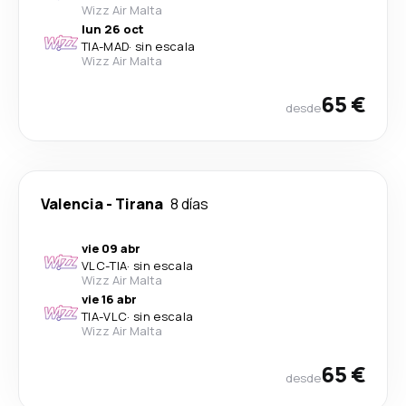
Wizz Air Malta
lun 26 oct
TIA
-
MAD
·
sin escala
Wizz Air Malta
65 €
desde
Valencia
-
Tirana
8 días
vie 09 abr
VLC
-
TIA
·
sin escala
Wizz Air Malta
vie 16 abr
TIA
-
VLC
·
sin escala
Wizz Air Malta
65 €
desde