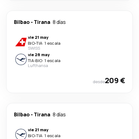
Bilbao
-
Tirana
8 días
vie 21 may
BIO
-
TIA
·
1 escala
SWISS
vie 28 may
TIA
-
BIO
·
1 escala
Lufthansa
209 €
desde
Bilbao
-
Tirana
8 días
vie 21 may
BIO
-
TIA
·
1 escala