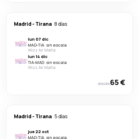
Madrid
-
Tirana
8 días
lun 07 dic
MAD
-
TIA
·
sin escala
Wizz Air Malta
lun 14 dic
TIA
-
MAD
·
sin escala
Wizz Air Malta
65 €
desde
Madrid
-
Tirana
5 días
jue 22 oct
MAD
-
TIA
·
sin escala