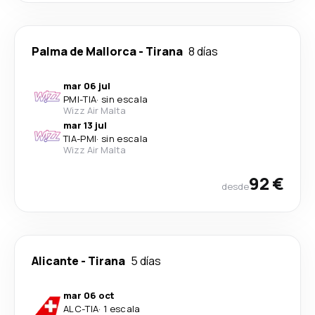
Palma de Mallorca
-
Tirana
8 días
mar 06 jul
PMI
-
TIA
·
sin escala
Wizz Air Malta
mar 13 jul
TIA
-
PMI
·
sin escala
Wizz Air Malta
92 €
desde
Alicante
-
Tirana
5 días
mar 06 oct
ALC
-
TIA
·
1 escala