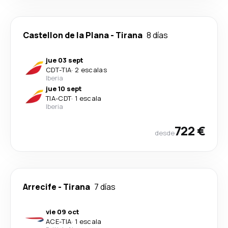
Castellon de la Plana
-
Tirana
8 días
jue 03 sept
CDT
-
TIA
·
2 escalas
Iberia
jue 10 sept
TIA
-
CDT
·
1 escala
Iberia
722 €
desde
Arrecife
-
Tirana
7 días
vie 09 oct
ACE
-
TIA
·
1 escala