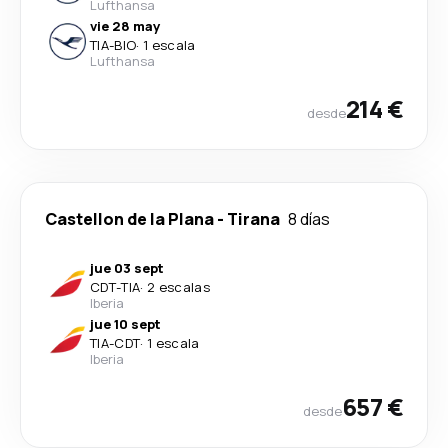
Lufthansa
vie 28 may
TIA
-
BIO
·
1 escala
Lufthansa
214 €
desde
Castellon de la Plana
-
Tirana
8 días
jue 03 sept
CDT
-
TIA
·
2 escalas
Iberia
jue 10 sept
TIA
-
CDT
·
1 escala
Iberia
657 €
desde