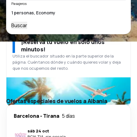
Pasajeros
Buscar
¡Reserva tu vuelo en solo unos
minutos!
Utiliza el buscador situado en la parte superior de la
página. Cuéntanos dónde y cuándo quieres volar y deja
que nos ocupemos del resto.
Ofertas especiales de vuelos a Albania
Barcelona
-
Tirana
5 días
sáb 24 oct
BCN
-
TIA
·
sin escala