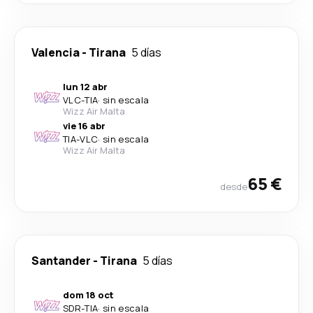
Valencia
-
Tirana
5 días
lun 12 abr
VLC
-
TIA
·
sin escala
Wizz Air Malta
vie 16 abr
TIA
-
VLC
·
sin escala
Wizz Air Malta
65 €
desde
Santander
-
Tirana
5 días
dom 18 oct
SDR
-
TIA
·
sin escala