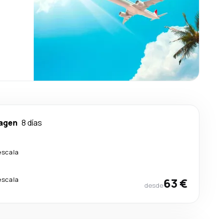
agen
8 días
escala
escala
63 €
desde