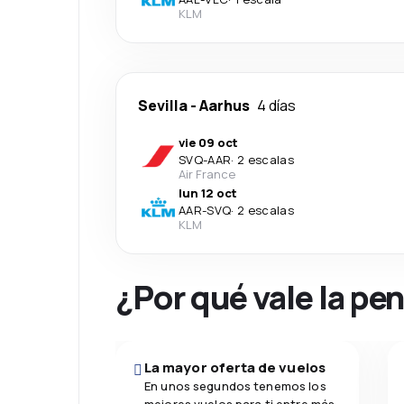
KLM
Sevilla
-
Aarhus
4 días
vie 09 oct
SVQ
-
AAR
·
2 escalas
Air France
lun 12 oct
AAR
-
SVQ
·
2 escalas
KLM
¿Por qué vale la pe
La mayor oferta de vuelos
En unos segundos tenemos los