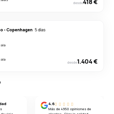
418 €
desde
io
-
Copenhagen
5 días
cala
cala
1.404 €
desde
?
idad
4.6
os
Más de 4950 opiniones de