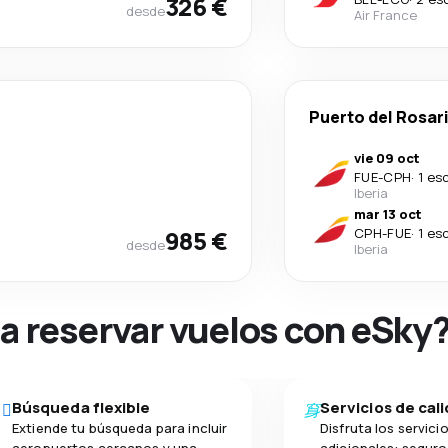
326 €
desde
Air France
Puerto del Rosar
vie 09 oct
FUE
-
CPH
·
1 es
Iberia
mar 13 oct
985 €
CPH
-
FUE
·
1 es
desde
Iberia
na reservar vuelos con eSky
Búsqueda flexible
Servicios de cal
Extiende tu búsqueda para incluir
Disfruta los servici