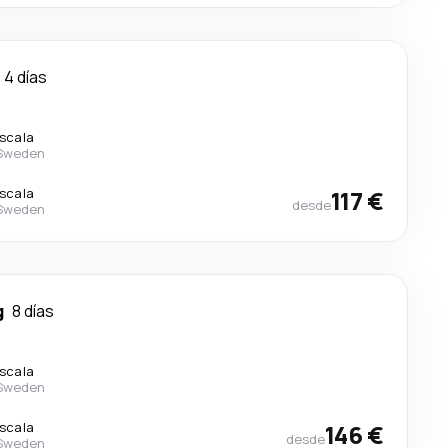
4 días
escala
 Sweden
escala
117 €
desde
 Sweden
g
8 días
escala
 Sweden
escala
146 €
desde
 Sweden