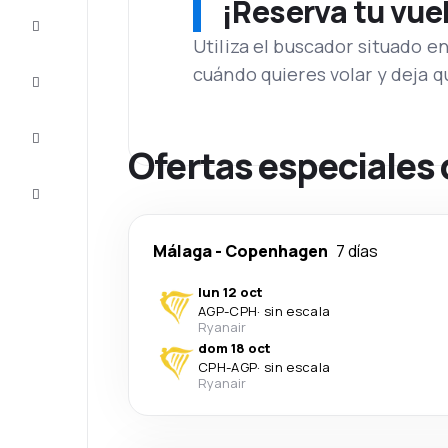
¡Reserva tu vue
Ofertas
Utiliza el buscador situado e
cuándo quieres volar y deja 
Completa
el viaje
Inspiración
y consejos
Ofertas especiales
Atención
al cliente
Málaga
-
Copenhagen
7 días
lun 12 oct
AGP
-
CPH
·
sin escala
Ryanair
dom 18 oct
CPH
-
AGP
·
sin escala
Ryanair