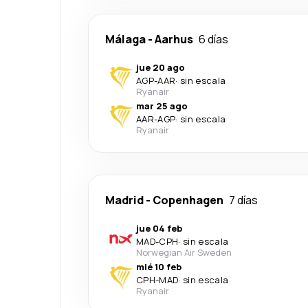
Málaga
-
Aarhus
6 días
jue 20 ago
AGP
-
AAR
·
sin escala
Ryanair
mar 25 ago
AAR
-
AGP
·
sin escala
Ryanair
Madrid
-
Copenhagen
7 días
jue 04 feb
MAD
-
CPH
·
sin escala
Norwegian Air Sweden
mié 10 feb
CPH
-
MAD
·
sin escala
Ryanair