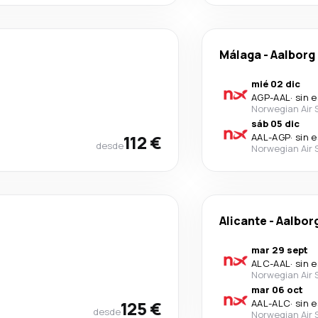
Málaga
-
Aalborg
mié 02 dic
AGP
-
AAL
·
sin 
Norwegian Air
sáb 05 dic
112 €
AAL
-
AGP
·
sin 
desde
Norwegian Air
Alicante
-
Aalbor
mar 29 sept
ALC
-
AAL
·
sin 
Norwegian Air
mar 06 oct
125 €
AAL
-
ALC
·
sin 
desde
Norwegian Air