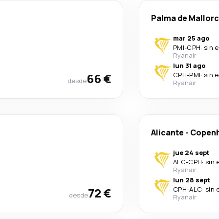
Palma de Mallor
mar 25 ago
PMI
-
CPH
·
sin 
Ryanair
lun 31 ago
66 €
CPH
-
PMI
·
sin 
desde
Ryanair
Alicante
-
Copen
jue 24 sept
ALC
-
CPH
·
sin 
Ryanair
lun 28 sept
72 €
CPH
-
ALC
·
sin 
desde
Ryanair