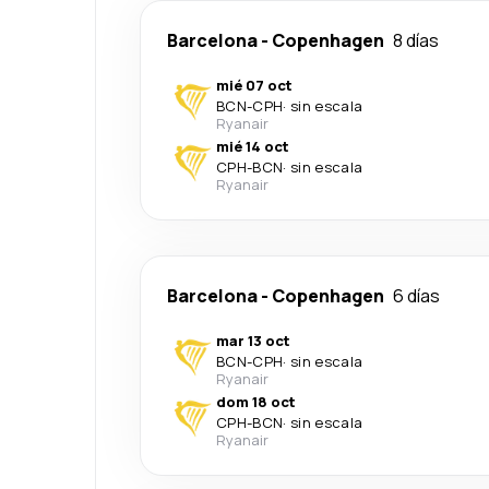
Barcelona
-
Copenhagen
8 días
mié 07 oct
BCN
-
CPH
·
sin escala
Ryanair
mié 14 oct
CPH
-
BCN
·
sin escala
Ryanair
Barcelona
-
Copenhagen
6 días
mar 13 oct
BCN
-
CPH
·
sin escala
Ryanair
dom 18 oct
CPH
-
BCN
·
sin escala
Ryanair