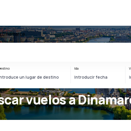
a Dinamarca
estino
Ida
V
scar vuelos a Dinamar