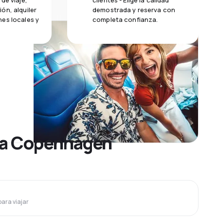
de viaje,
clientes - Elige la calidad
ón, alquiler
demostrada y reserva con
es locales y
completa confianza.
a a Copenhagen
para viajar