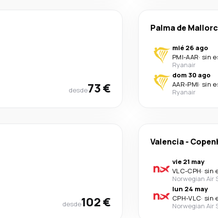
Palma de Mallor
mié 26 ago
PMI
-
AAR
·
sin 
Ryanair
dom 30 ago
73 €
AAR
-
PMI
·
sin 
desde
Ryanair
Valencia
-
Copen
vie 21 may
VLC
-
CPH
·
sin 
Norwegian Air
lun 24 may
102 €
CPH
-
VLC
·
sin 
desde
Norwegian Air