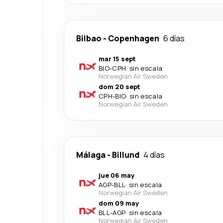
Bilbao
-
Copenhagen
6 días
mar 15 sept
BIO
-
CPH
·
sin escala
Norwegian Air Sweden
dom 20 sept
CPH
-
BIO
·
sin escala
Norwegian Air Sweden
Málaga
-
Billund
4 días
jue 06 may
AGP
-
BLL
·
sin escala
Norwegian Air Sweden
dom 09 may
BLL
-
AGP
·
sin escala
Norwegian Air Sweden