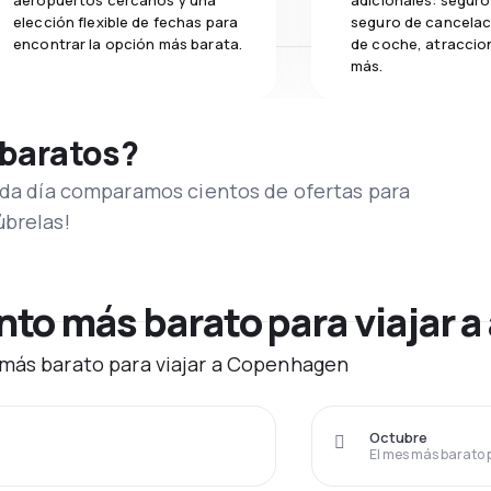
aeropuertos cercanos y una
adicionales: seguro 
elección flexible de fechas para
seguro de cancelaci
encontrar la opción más barata.
de coche, atraccion
más.
 baratos?
Cada día comparamos cientos de ofertas para
úbrelas!
to más barato para viajar 
 más barato para viajar a Copenhagen
Octubre
El mes más barato 