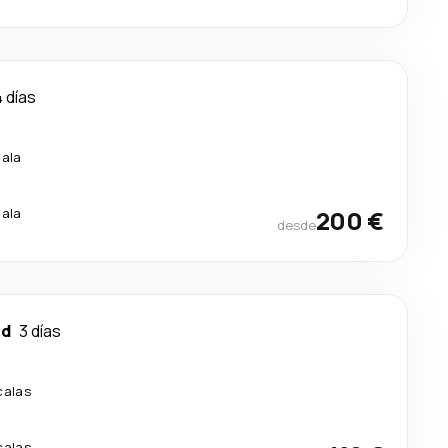
4 días
cala
cala
200 €
desde
nd
3 días
calas
calas