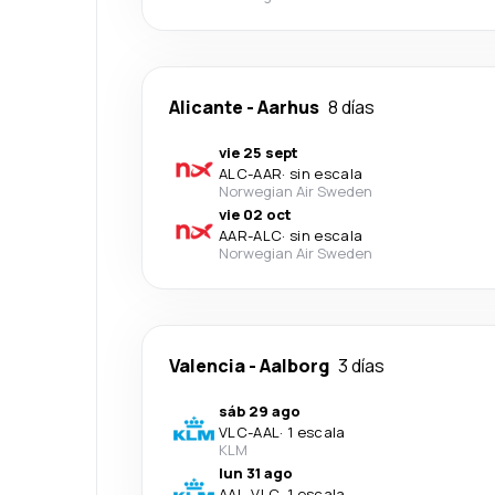
Alicante
-
Aarhus
8 días
vie 25 sept
ALC
-
AAR
·
sin escala
Norwegian Air Sweden
vie 02 oct
AAR
-
ALC
·
sin escala
Norwegian Air Sweden
Valencia
-
Aalborg
3 días
sáb 29 ago
VLC
-
AAL
·
1 escala
KLM
lun 31 ago
AAL
-
VLC
·
1 escala