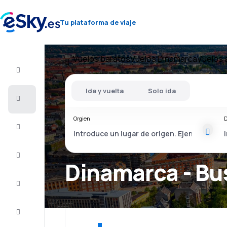
Tu plataforma de viaje
Vuelos baratos
Vuelos Dinamarca
Vuelos 
Vuelo+Hotel
Ida y vuelta
Solo ida
Vuelos
baratos
Orgien
D
Vacaciones
Último
minuto
Dinamarca - Bu
Escapadas
Alojamientos