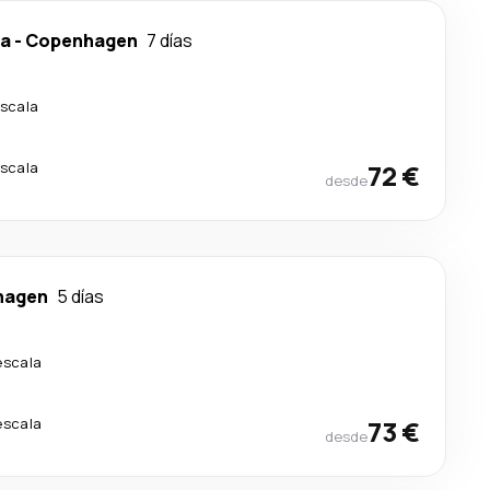
ca
-
Copenhagen
7 días
escala
escala
72 €
desde
hagen
5 días
escala
escala
73 €
desde