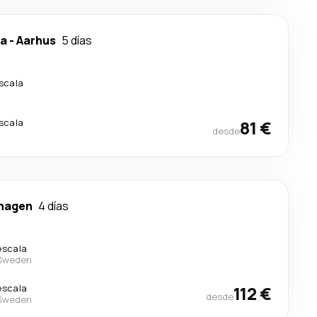
ca
-
Aarhus
5 días
escala
escala
81 €
desde
hagen
4 días
escala
 Sweden
escala
112 €
desde
 Sweden