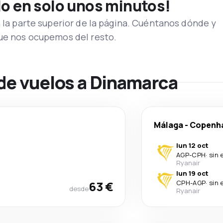
lo en solo unos minutos!
n la parte superior de la página. Cuéntanos dónde y
que nos ocupemos del resto.
 de vuelos a Dinamarca
Málaga
-
Copenh
lun 12 oct
AGP
-
CPH
·
sin 
Ryanair
lun 19 oct
63 €
CPH
-
AGP
·
sin 
desde
Ryanair