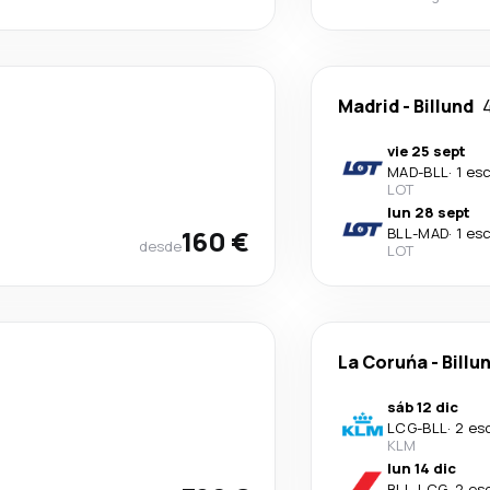
Madrid
-
Billund
vie 25 sept
MAD
-
BLL
·
1 es
LOT
lun 28 sept
160 €
BLL
-
MAD
·
1 es
desde
LOT
La Coruńa
-
Billu
sáb 12 dic
LCG
-
BLL
·
2 es
KLM
lun 14 dic
BLL
-
LCG
·
2 es