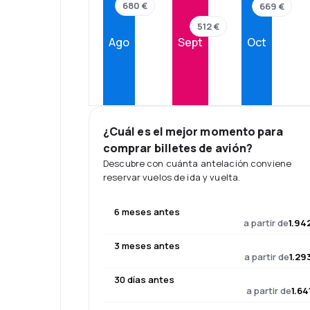
680 €
669 €
512 €
Ago
Sept
Oct
¿Cuál es el mejor momento para
comprar billetes de avión?
Descubre con cuánta antelación conviene
reservar vuelos de ida y vuelta.
6 meses antes
a partir de
1.94
3 meses antes
a partir de
1.29
30 días antes
a partir de
1.64