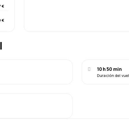
7 €
9 €
l
10 h 50 min
Duración del vue