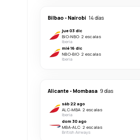
Bilbao
-
Nairobi
14 días
jue 03 dic
BIO
-
NBO
·
2 escalas
Iberia
mié 16 dic
NBO
-
BIO
·
2 escalas
Iberia
Alicante
-
Mombasa
9 días
sáb 22 ago
ALC
-
MBA
·
2 escalas
Iberia
dom 30 ago
MBA
-
ALC
·
2 escalas
British Airways