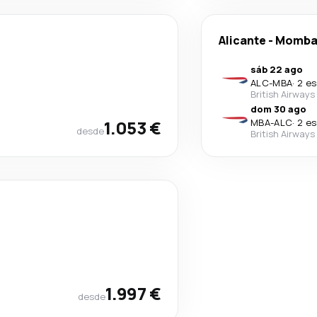
Alicante
-
Momba
sáb 22 ago
ALC
-
MBA
·
2 es
British Airways
dom 30 ago
1.053 €
MBA
-
ALC
·
2 es
desde
British Airways
1.997 €
desde