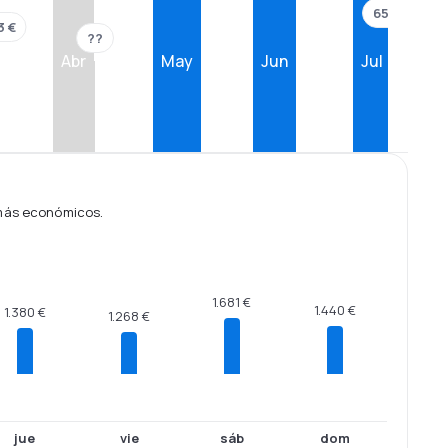
650 €
3 €
??
Abr
May
Jun
Jul
 más económicos.
1.681 €
1.440 €
1.380 €
1.268 €
jue
vie
sáb
dom