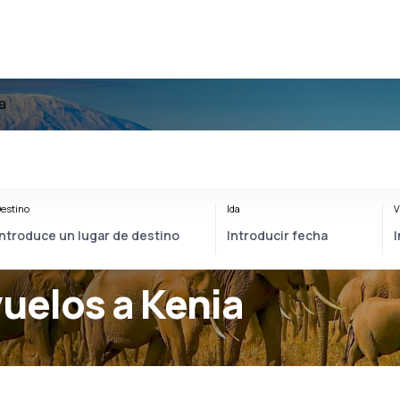
a
estino
Ida
V
vuelos a Kenia