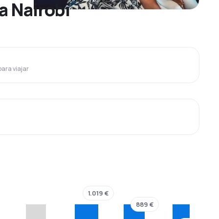
a Nairobi
para viajar
1.019 €
889 €