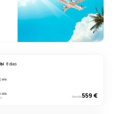
bi
8 días
scala
scala
559 €
desde
es