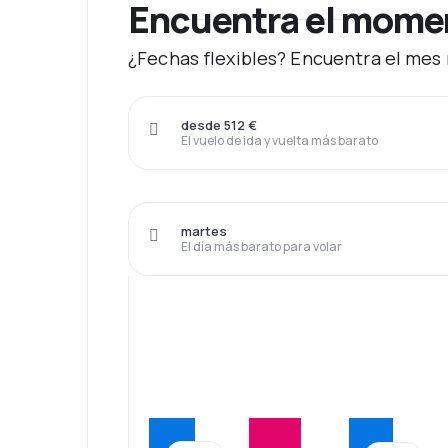
Encuentra el moment
¿Fechas flexibles? Encuentra el mes 
desde 512 €
El vuelo de ida y vuelta más barato
martes
El día más barato para volar