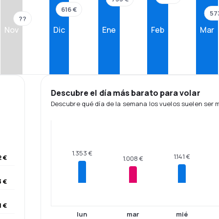
616 €
57
??
Nov
Dic
Ene
Feb
Mar
Descubre el día más barato para volar
Descubre qué día de la semana los vuelos suelen ser
1.353 €
1.141 €
2 €
1.008 €
3 €
1 €
lun
mar
mié