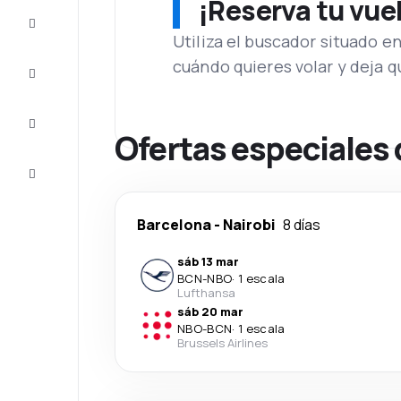
¡Reserva tu vue
Ofertas
Utiliza el buscador situado e
cuándo quieres volar y deja 
Completa
el viaje
Inspiración
y consejos
Ofertas especiales 
Atención
al cliente
Barcelona
-
Nairobi
8 días
sáb 13 mar
BCN
-
NBO
·
1 escala
Lufthansa
sáb 20 mar
NBO
-
BCN
·
1 escala
Brussels Airlines