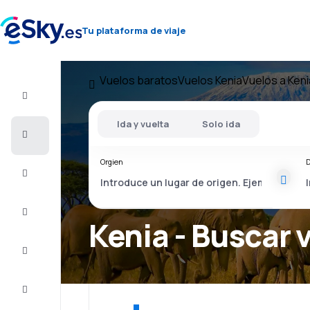
Tu plataforma de viaje
Vuelos baratos
Vuelos Kenia
Vuelos a Keni
Vuelo+Hotel
Ida y vuelta
Solo ida
Vuelos
baratos
Orgien
D
Vacaciones
Último
minuto
Kenia - Buscar 
Escapadas
Alojamientos