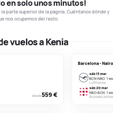
lo en solo unos minutos!
n la parte superior de la página. Cuéntanos dónde y
que nos ocupemos del resto.
de vuelos a Kenia
Barcelona
-
Nairo
sáb 13 mar
BCN
-
NBO
·
1 e
Lufthansa
sáb 20 mar
559 €
NBO
-
BCN
·
1 e
desde
Brussels Airlin