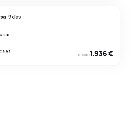
sa
9 días
calas
calas
1.936 €
desde