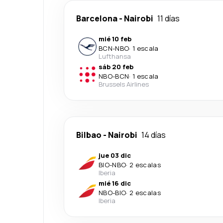
Barcelona
-
Nairobi
11 días
mié 10 feb
BCN
-
NBO
·
1 escala
Lufthansa
sáb 20 feb
NBO
-
BCN
·
1 escala
Brussels Airlines
Bilbao
-
Nairobi
14 días
jue 03 dic
BIO
-
NBO
·
2 escalas
Iberia
mié 16 dic
NBO
-
BIO
·
2 escalas
Iberia