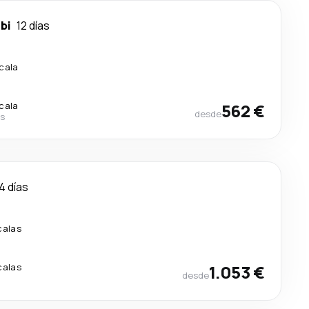
bi
12 días
scala
scala
562 €
desde
es
4 días
calas
calas
1.053 €
desde