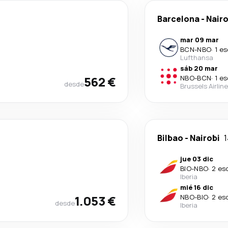
Barcelona
-
Nairo
mar 09 mar
BCN
-
NBO
·
1 e
Lufthansa
sáb 20 mar
562 €
NBO
-
BCN
·
1 e
desde
Brussels Airlin
Bilbao
-
Nairobi
1
jue 03 dic
BIO
-
NBO
·
2 es
Iberia
mié 16 dic
1.053 €
NBO
-
BIO
·
2 es
desde
Iberia