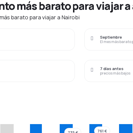
o más barato para viajar a 
más barato para viajar a Nairobi
Septiembre
El mes más barato 
7 días antes
precios más bajos
761 €
735 €