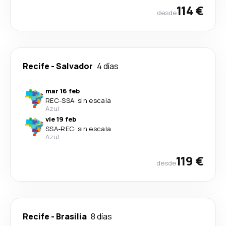
114 €
desde
Recife
-
Salvador
4 días
mar 16 feb
REC
-
SSA
·
sin escala
Azul
vie 19 feb
SSA
-
REC
·
sin escala
Azul
119 €
desde
Recife
-
Brasilia
8 días