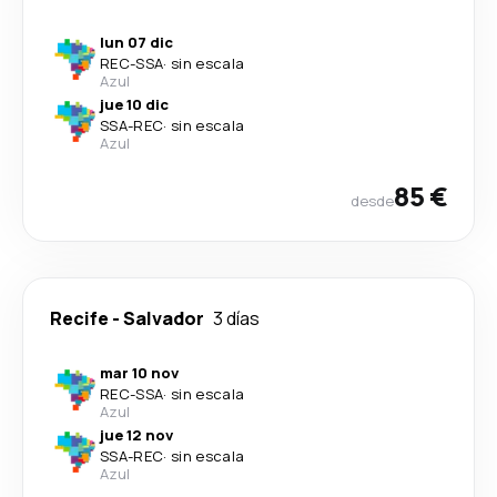
lun 07 dic
REC
-
SSA
·
sin escala
Azul
jue 10 dic
SSA
-
REC
·
sin escala
Azul
85 €
desde
Recife
-
Salvador
3 días
mar 10 nov
REC
-
SSA
·
sin escala
Azul
jue 12 nov
SSA
-
REC
·
sin escala
Azul