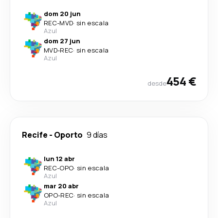
dom 20 jun
REC
-
MVD
·
sin escala
Azul
dom 27 jun
MVD
-
REC
·
sin escala
Azul
454 €
desde
Recife
-
Oporto
9 días
lun 12 abr
REC
-
OPO
·
sin escala
Azul
mar 20 abr
OPO
-
REC
·
sin escala
Azul