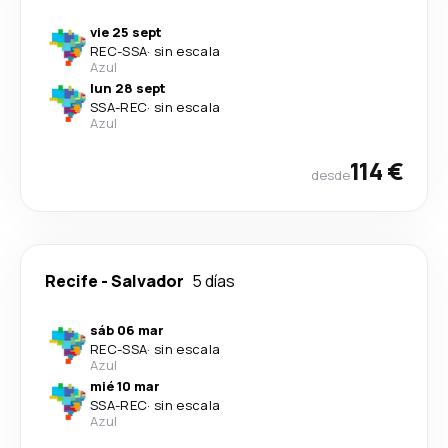
vie 25 sept
REC
-
SSA
·
sin escala
Azul
lun 28 sept
SSA
-
REC
·
sin escala
Azul
114 €
desde
Recife
-
Salvador
5 días
sáb 06 mar
REC
-
SSA
·
sin escala
Azul
mié 10 mar
SSA
-
REC
·
sin escala
Azul