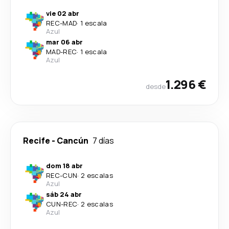
vie 02 abr
REC
-
MAD
·
1 escala
Azul
mar 06 abr
MAD
-
REC
·
1 escala
Azul
1.296 €
desde
Recife
-
Cancún
7 días
dom 18 abr
REC
-
CUN
·
2 escalas
Azul
sáb 24 abr
CUN
-
REC
·
2 escalas
Azul