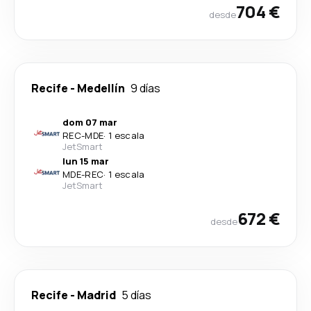
704 €
desde
Recife
-
Medellín
9 días
dom 07 mar
REC
-
MDE
·
1 escala
JetSmart
lun 15 mar
MDE
-
REC
·
1 escala
JetSmart
672 €
desde
Recife
-
Madrid
5 días