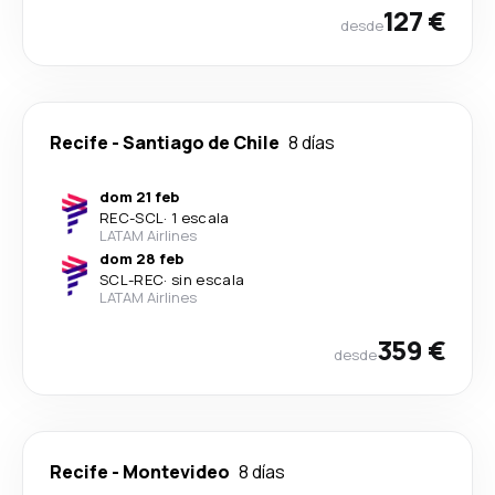
127 €
desde
Recife
-
Santiago de Chile
8 días
dom 21 feb
REC
-
SCL
·
1 escala
LATAM Airlines
dom 28 feb
SCL
-
REC
·
sin escala
LATAM Airlines
359 €
desde
Recife
-
Montevideo
8 días