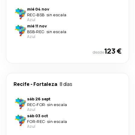
mié 04 nov
REC
-
BSB
·
sin escala
Azul
mié 11 nov
BSB
-
REC
·
sin escala
Azul
123 €
desde
Recife
-
Fortaleza
8 días
sáb 26 sept
REC
-
FOR
·
sin escala
Azul
sáb 03 oct
FOR
-
REC
·
sin escala
Azul