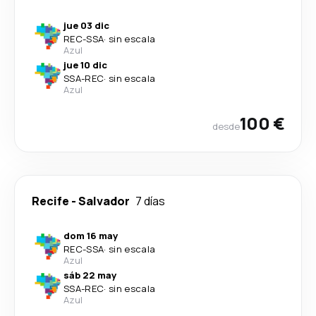
jue 03 dic
REC
-
SSA
·
sin escala
Azul
jue 10 dic
SSA
-
REC
·
sin escala
Azul
100 €
desde
Recife
-
Salvador
7 días
dom 16 may
REC
-
SSA
·
sin escala
Azul
sáb 22 may
SSA
-
REC
·
sin escala
Azul