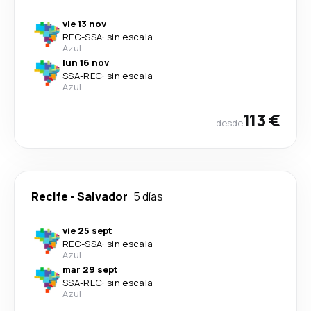
vie 13 nov
REC
-
SSA
·
sin escala
Azul
lun 16 nov
SSA
-
REC
·
sin escala
Azul
113 €
desde
Recife
-
Salvador
5 días
vie 25 sept
REC
-
SSA
·
sin escala
Azul
mar 29 sept
SSA
-
REC
·
sin escala
Azul