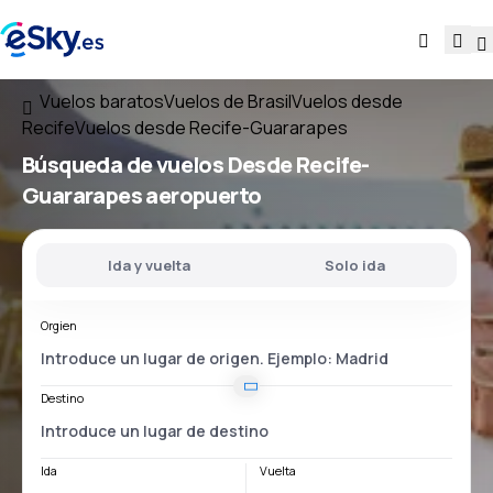
Vuelos baratos
Vuelos de Brasil
Vuelos desde
Recife
Vuelos desde Recife-Guararapes
Búsqueda de vuelos
Desde
Recife-
Guararapes
aeropuerto
Ida y vuelta
Solo ida
Orgien
Destino
Ida
Vuelta