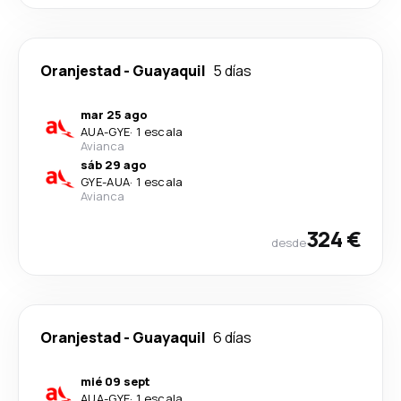
Oranjestad
-
Guayaquil
5 días
mar 25 ago
AUA
-
GYE
·
1 escala
Avianca
sáb 29 ago
GYE
-
AUA
·
1 escala
Avianca
324 €
desde
Oranjestad
-
Guayaquil
6 días
mié 09 sept
AUA
-
GYE
·
1 escala