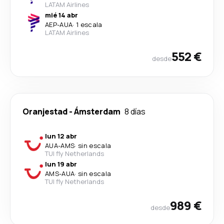
LATAM Airlines
mié 14 abr
AEP
-
AUA
·
1 escala
LATAM Airlines
552 €
desde
Oranjestad
-
Ámsterdam
8 días
lun 12 abr
AUA
-
AMS
·
sin escala
TUI fly Netherlands
lun 19 abr
AMS
-
AUA
·
sin escala
TUI fly Netherlands
989 €
desde