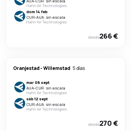
AUA
-
CUR
·
sin escala
Hahn Air Technologies
dom 14 feb
CUR
-
AUA
·
sin escala
Hahn Air Technologies
266 €
desde
Oranjestad
-
Willemstad
5 días
mar 08 sept
AUA
-
CUR
·
sin escala
Hahn Air Technologies
sáb 12 sept
CUR
-
AUA
·
sin escala
Hahn Air Technologies
270 €
desde