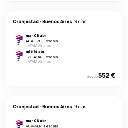
Oranjestad
-
Buenos Aires
9 días
mar 06 abr
AUA
-
EZE
·
1 escala
LATAM Airlines
mié 14 abr
EZE
-
AUA
·
1 escala
LATAM Airlines
552 €
desde
Oranjestad
-
Buenos Aires
9 días
mar 06 abr
AUA
-
AEP
·
1 escala