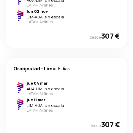
AUA
-
LIM
·
sin escala
LATAM Airlines
lun 02 nov
LIM
-
AUA
·
sin escala
LATAM Airlines
307 €
desde
Oranjestad
-
Lima
8 días
jue 04 mar
AUA
-
LIM
·
sin escala
LATAM Airlines
jue 11 mar
LIM
-
AUA
·
sin escala
LATAM Airlines
307 €
desde