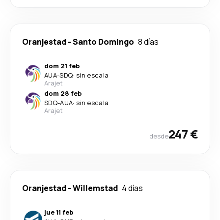
Oranjestad
-
Santo Domingo
8 días
dom 21 feb
AUA
-
SDQ
·
sin escala
Arajet
dom 28 feb
SDQ
-
AUA
·
sin escala
Arajet
247 €
desde
Oranjestad
-
Willemstad
4 días
jue 11 feb