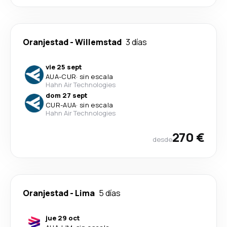
Oranjestad
-
Willemstad
3 días
vie 25 sept
AUA
-
CUR
·
sin escala
Hahn Air Technologies
dom 27 sept
CUR
-
AUA
·
sin escala
Hahn Air Technologies
270 €
desde
Oranjestad
-
Lima
5 días
jue 29 oct