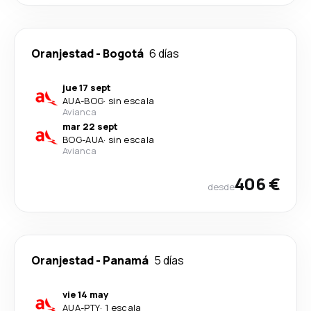
Oranjestad
-
Bogotá
6 días
jue 17 sept
AUA
-
BOG
·
sin escala
Avianca
mar 22 sept
BOG
-
AUA
·
sin escala
Avianca
406 €
desde
Oranjestad
-
Panamá
5 días
vie 14 may
AUA
-
PTY
·
1 escala