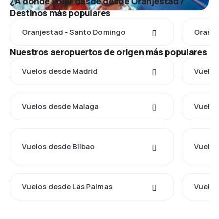
¿A dónde volar desde desde Oranjestad?
Destinos más populares
Oranjestad - Santo Domingo
Oranje
Nuestros aeropuertos de origen más populares
Vuelos desde Madrid
Vuelos
Vuelos desde Malaga
Vuelos
Vuelos desde Bilbao
Vuelos
Vuelos desde Las Palmas
Vuelos