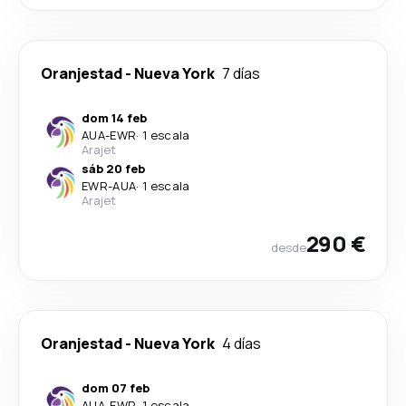
Oranjestad
-
Nueva York
7 días
dom 14 feb
AUA
-
EWR
·
1 escala
Arajet
sáb 20 feb
EWR
-
AUA
·
1 escala
Arajet
290 €
desde
Oranjestad
-
Nueva York
4 días
dom 07 feb
AUA
-
EWR
·
1 escala