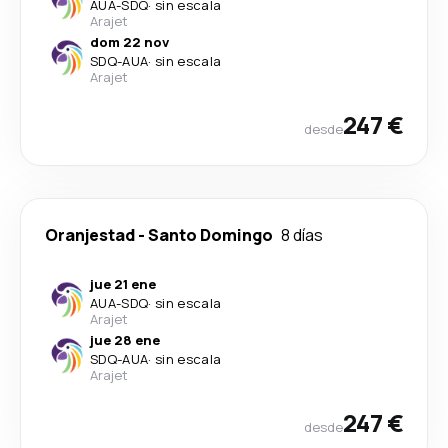
AUA
-
SDQ
·
sin escala
Arajet
dom 22 nov
SDQ
-
AUA
·
sin escala
Arajet
247 €
desde
Oranjestad
-
Santo Domingo
8 días
jue 21 ene
AUA
-
SDQ
·
sin escala
Arajet
jue 28 ene
SDQ
-
AUA
·
sin escala
Arajet
247 €
desde