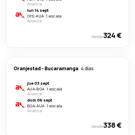
Avianca
lun 14 sept
GYE
-
AUA
·
1 escala
Avianca
324 €
desde
Oranjestad
-
Bucaramanga
4 días
jue 03 sept
AUA
-
BGA
·
1 escala
Avianca
dom 06 sept
BGA
-
AUA
·
1 escala
Avianca
338 €
desde