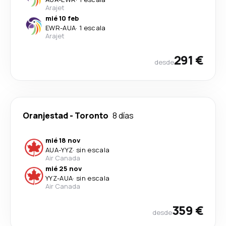
Arajet
mié 10 feb
EWR
-
AUA
·
1 escala
Arajet
291 €
desde
Oranjestad
-
Toronto
8 días
mié 18 nov
AUA
-
YYZ
·
sin escala
Air Canada
mié 25 nov
YYZ
-
AUA
·
sin escala
Air Canada
359 €
desde