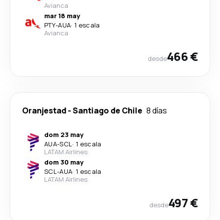
Avianca
mar 18 may
PTY
-
AUA
·
1 escala
Avianca
466 €
desde
Oranjestad
-
Santiago de Chile
8 días
dom 23 may
AUA
-
SCL
·
1 escala
LATAM Airlines
dom 30 may
SCL
-
AUA
·
1 escala
LATAM Airlines
497 €
desde