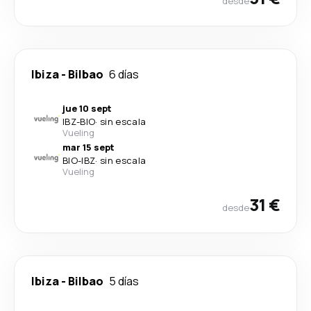
desde
Ibiza
-
Bilbao
6 días
jue 10 sept
IBZ
-
BIO
·
sin escala
Vueling
mar 15 sept
BIO
-
IBZ
·
sin escala
Vueling
31 €
desde
Ibiza
-
Bilbao
5 días