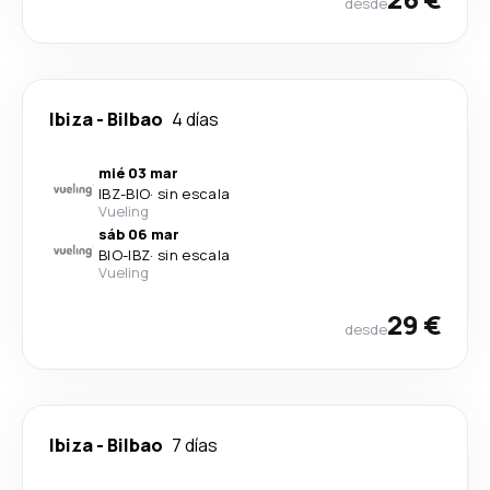
desde
Ibiza
-
Bilbao
4 días
mié 03 mar
IBZ
-
BIO
·
sin escala
Vueling
sáb 06 mar
BIO
-
IBZ
·
sin escala
Vueling
29 €
desde
Ibiza
-
Bilbao
7 días