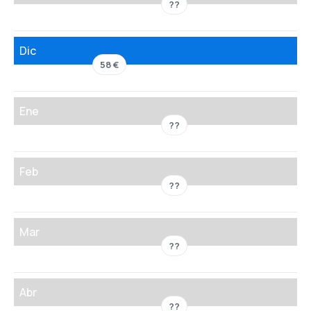
??
Dic
58 €
Ene
??
Feb
??
Mar
??
Abr
??