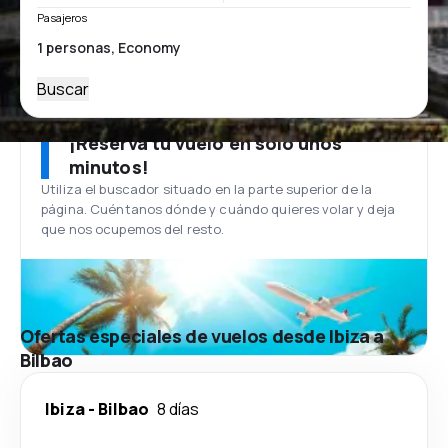
Pasajeros
Buscar
¡Reserva tu vuelo en solo unos
minutos!
Utiliza el buscador situado en la parte superior de la
página. Cuéntanos dónde y cuándo quieres volar y deja
que nos ocupemos del resto.
Ofertas especiales de vuelos desde Ibiza a
Bilbao
Ibiza
-
Bilbao
8 días