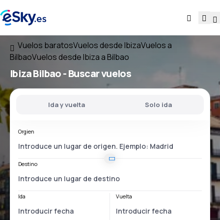
Vuelos baratos
Vuelos desde Ibiza
Vuelos a
Bilbao
Vuelos desde Ibiza a Bilbao
Ibiza Bilbao
- Buscar vuelos
Ida y vuelta
Solo ida
Orgien
Destino
Ida
Vuelta