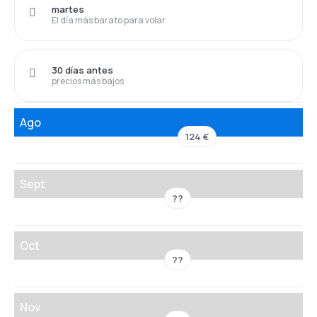
martes
El día más barato para volar
30 días antes
precios más bajos
Ago
124 €
Sept
??
Oct
??
Nov