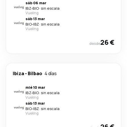
sáb 06 mar
IBZ
-
BIO
·
sin escala
Vueling
sáb 13 mar
BIO
-
IBZ
·
sin escala
Vueling
26 €
desde
Ibiza
-
Bilbao
4 días
mié 10 mar
IBZ
-
BIO
·
sin escala
Vueling
sáb 13 mar
BIO
-
IBZ
·
sin escala
Vueling
26 €