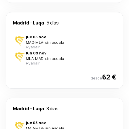
Madrid
-
Luqa
5 días
jue 05 nov
MAD
-
MLA
·
sin escala
Ryanair
lun 09 nov
MLA
-
MAD
·
sin escala
Ryanair
62 €
desde
Madrid
-
Luqa
8 días
jue 05 nov
MAD
-
MLA
·
sin escala