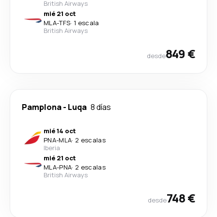
British Airways
mié 21 oct
MLA
-
TFS
·
1 escala
British Airways
849 €
desde
Pamplona
-
Luqa
8 días
mié 14 oct
PNA
-
MLA
·
2 escalas
Iberia
mié 21 oct
MLA
-
PNA
·
2 escalas
British Airways
748 €
desde