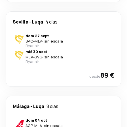
Sevilla
-
Luqa
4 días
dom 27 sept
SVQ
-
MLA
·
sin escala
Ryanair
mié 30 sept
MLA
-
SVQ
·
sin escala
Ryanair
89 €
desde
Málaga
-
Luqa
8 días
dom 04 oct
AGP
-
MLA
·
sin escala