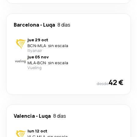
Barcelona
-
Luqa
8 días
jue 29 oct
BCN
-
MLA
·
sin escala
Ryanair
jue 05 nov
MLA
-
BCN
·
sin escala
Vueling
42 €
desde
Valencia
-
Luqa
8 días
lun 12 oct
VLC
-
MLA
·
sin escala