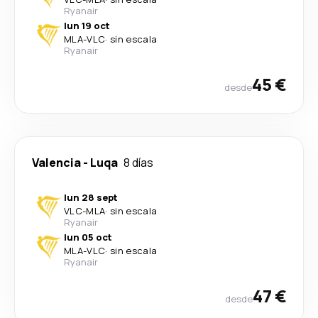
Ryanair
lun 19 oct
MLA
-
VLC
·
sin escala
Ryanair
45 €
desde
Valencia
-
Luqa
8 días
lun 28 sept
VLC
-
MLA
·
sin escala
Ryanair
lun 05 oct
MLA
-
VLC
·
sin escala
Ryanair
47 €
desde