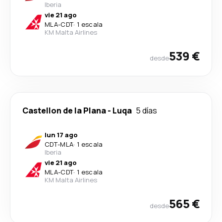
Iberia
vie 21 ago
MLA
-
CDT
·
1 escala
KM Malta Airlines
539 €
desde
Castellon de la Plana
-
Luqa
5 días
lun 17 ago
CDT
-
MLA
·
1 escala
Iberia
vie 21 ago
MLA
-
CDT
·
1 escala
KM Malta Airlines
565 €
desde