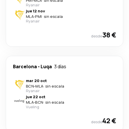
PMI
-
MLA
·
sin escala
Ryanair
jue 12 nov
MLA
-
PMI
·
sin escala
Ryanair
38 €
desde
Barcelona
-
Luqa
3 días
mar 20 oct
BCN
-
MLA
·
sin escala
Ryanair
jue 22 oct
MLA
-
BCN
·
sin escala
Vueling
42 €
desde