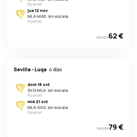
Ryanair
jue 12 nov
MLA
-
MAD
·
sin escala
Ryanair
62 €
desde
Sevilla
-
Luqa
4 días
dom 18 oct
SVQ
-
MLA
·
sin escala
Ryanair
mié 21 oct
MLA
-
SVQ
·
sin escala
Ryanair
79 €
desde