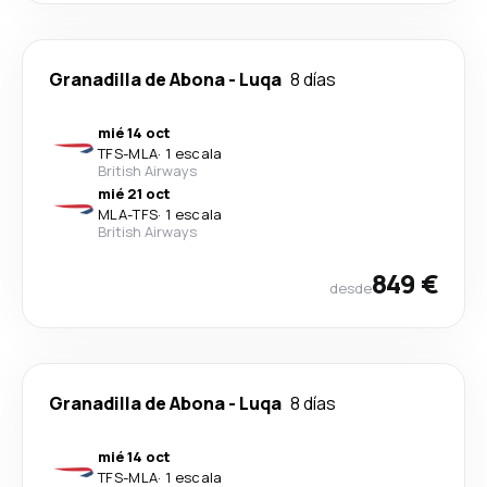
Granadilla de Abona
-
Luqa
8 días
mié 14 oct
TFS
-
MLA
·
1 escala
British Airways
mié 21 oct
MLA
-
TFS
·
1 escala
British Airways
849 €
desde
Granadilla de Abona
-
Luqa
8 días
mié 14 oct
TFS
-
MLA
·
1 escala