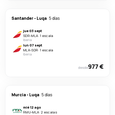
Santander
-
Luqa
5 días
jue 03 sept
SDR
-
MLA
·
1 escala
Iberia
lun 07 sept
MLA
-
SDR
·
1 escala
Iberia
977 €
desde
Murcia
-
Luqa
5 días
mié 12 ago
RMU
-
MLA
·
2 escalas