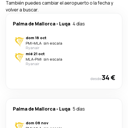
También puedes cambiar el aeropuerto o la fecha y
volver a buscar.
Palma de Mallorca
-
Luqa
4 días
dom 18 oct
PMI
-
MLA
·
sin escala
Ryanair
mié 21 oct
MLA
-
PMI
·
sin escala
Ryanair
34 €
desde
Palma de Mallorca
-
Luqa
5 días
dom 08 nov