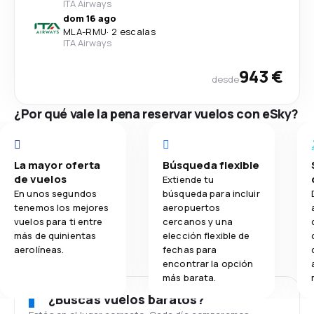
ITA Airways
dom 16 ago
MLA
-
RMU
·
2 escalas
ITA Airways
943 €
desde
¿Por qué vale la pena reservar vuelos con eSky?
La mayor oferta
Búsqueda flexible
de vuelos
Extiende tu
En unos segundos
búsqueda para incluir
tenemos los mejores
aeropuertos
vuelos para ti entre
cercanos y una
más de quinientas
elección flexible de
aerolíneas.
fechas para
encontrar la opción
más barata.
¿Buscas vuelos baratos?