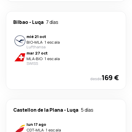
Bilbao
-
Luqa
7 días
mié 21 oct
BIO
-
MLA
·
1 escala
Lufthansa
mar 27 oct
MLA
-
BIO
·
1 escala
SWISS
169 €
desde
Castellon de la Plana
-
Luqa
5 días
lun 17 ago
CDT
-
MLA
·
1 escala