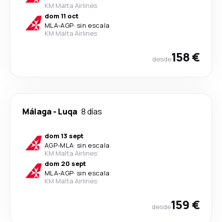
KM Malta Airlines
dom 11 oct
MLA
-
AGP
·
sin escala
KM Malta Airlines
158 €
desde
Málaga
-
Luqa
8 días
dom 13 sept
AGP
-
MLA
·
sin escala
KM Malta Airlines
dom 20 sept
MLA
-
AGP
·
sin escala
KM Malta Airlines
159 €
desde