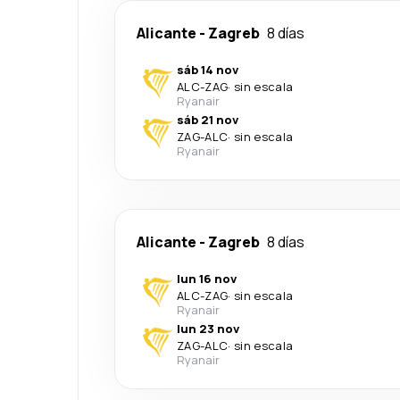
Alicante
-
Zagreb
8 días
sáb 14 nov
ALC
-
ZAG
·
sin escala
Ryanair
sáb 21 nov
ZAG
-
ALC
·
sin escala
Ryanair
Alicante
-
Zagreb
8 días
lun 16 nov
ALC
-
ZAG
·
sin escala
Ryanair
lun 23 nov
ZAG
-
ALC
·
sin escala
Ryanair