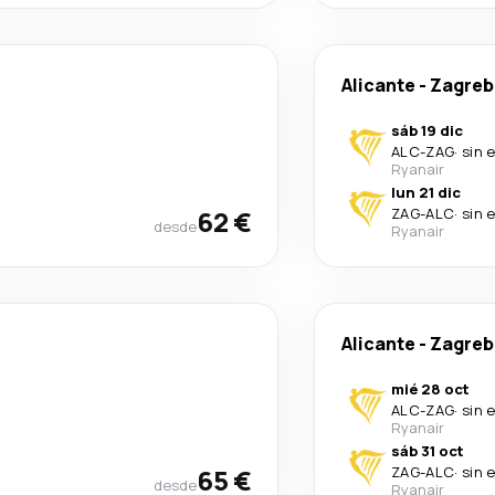
Alicante
-
Zagreb
sáb 19 dic
ALC
-
ZAG
·
sin 
Ryanair
lun 21 dic
62 €
ZAG
-
ALC
·
sin 
desde
Ryanair
Alicante
-
Zagreb
mié 28 oct
ALC
-
ZAG
·
sin 
Ryanair
sáb 31 oct
65 €
ZAG
-
ALC
·
sin 
desde
Ryanair