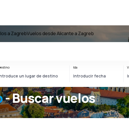
los a Zagreb
Vuelos desde Alicante a Zagreb
estino
Ida
V
b
- Buscar vuelos