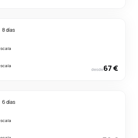
8 días
escala
escala
67 €
desde
6 días
escala
escala