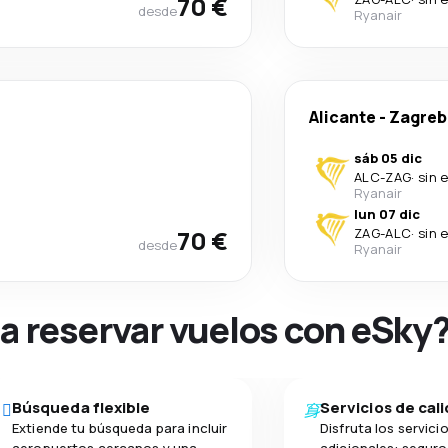
70 €
desde
Ryanair
Alicante
-
Zagreb
sáb 05 dic
ALC
-
ZAG
·
sin 
Ryanair
lun 07 dic
70 €
ZAG
-
ALC
·
sin 
desde
Ryanair
na reservar vuelos con eSky
Búsqueda flexible
Servicios de cal
Extiende tu búsqueda para incluir
Disfruta los servici