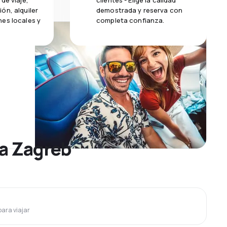
de viaje,
clientes - Elige la calidad
ón, alquiler
demostrada y reserva con
es locales y
completa confianza.
 a Zagreb
para viajar