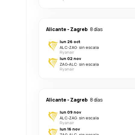
Alicante
-
Zagreb
8 días
lun 26 oct
ALC
-
ZAG
·
sin escala
Ryanair
lun 02 nov
ZAG
-
ALC
·
sin escala
Ryanair
Alicante
-
Zagreb
8 días
lun 09 nov
ALC
-
ZAG
·
sin escala
Ryanair
lun 16 nov
ZAG
-
ALC
·
sin escala