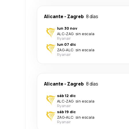
Alicante
-
Zagreb
8 días
lun 30 nov
ALC
-
ZAG
·
sin escala
Ryanair
lun 07 dic
ZAG
-
ALC
·
sin escala
Ryanair
Alicante
-
Zagreb
8 días
sáb 12 dic
ALC
-
ZAG
·
sin escala
Ryanair
sáb 19 dic
ZAG
-
ALC
·
sin escala
Ryanair