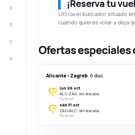
¡Reserva tu vue
Ofertas
Utiliza el buscador situado e
cuándo quieres volar y deja 
Completa
el viaje
Inspiración
y consejos
Ofertas especiales 
Atención
al cliente
Alicante
-
Zagreb
6 días
lun 26 oct
ALC
-
ZAG
·
sin escala
Ryanair
sáb 31 oct
ZAG
-
ALC
·
sin escala
Ryanair