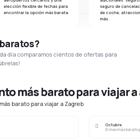
aeropuertos cercanos y una
adicionales: seguro 
elección flexible de fechas para
seguro de cancelaci
encontrar la opción más barata.
de coche, atraccion
más.
 baratos?
Cada día comparamos cientos de ofertas para
úbrelas!
o más barato para viajar a
más barato para viajar a Zagreb
Octubre
El mes más barato 