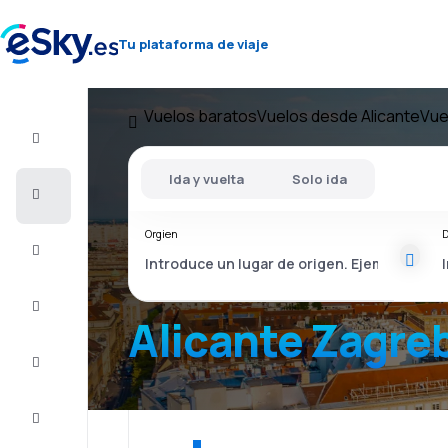
Tu plataforma de viaje
Vuelos baratos
Vuelos desde Alicante
Vue
Vuelo+Hotel
Ida y vuelta
Solo ida
Vuelos
baratos
Orgien
D
Vacaciones
Último
minuto
Alicante Zagre
Escapadas
Alojamientos