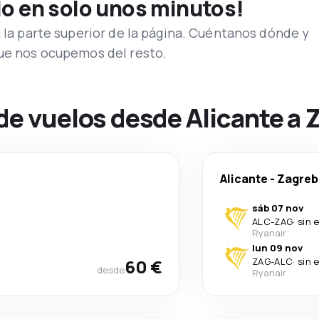
lo en solo unos minutos!
n la parte superior de la página. Cuéntanos dónde y
que nos ocupemos del resto.
de vuelos desde Alicante a 
Alicante
-
Zagreb
sáb 07 nov
ALC
-
ZAG
·
sin 
Ryanair
lun 09 nov
60 €
ZAG
-
ALC
·
sin 
desde
Ryanair