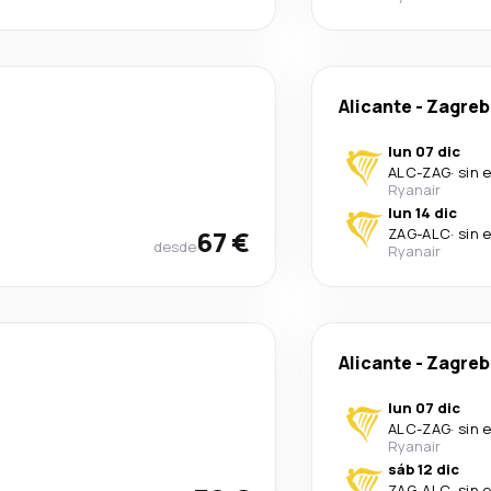
Alicante
-
Zagreb
lun 07 dic
ALC
-
ZAG
·
sin 
Ryanair
lun 14 dic
67 €
ZAG
-
ALC
·
sin 
desde
Ryanair
Alicante
-
Zagreb
lun 07 dic
ALC
-
ZAG
·
sin 
Ryanair
sáb 12 dic
ZAG
-
ALC
·
sin 