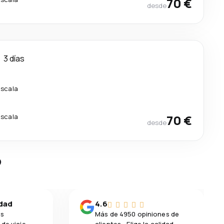
70 €
desde
3 días
escala
escala
70 €
desde
?
idad
4.6
os
Más de 4950 opiniones de