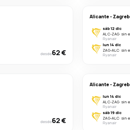
Alicante
-
Zagreb
sáb 12 dic
ALC
-
ZAG
·
sin 
Ryanair
lun 14 dic
62 €
ZAG
-
ALC
·
sin 
desde
Ryanair
Alicante
-
Zagreb
lun 14 dic
ALC
-
ZAG
·
sin 
Ryanair
sáb 19 dic
62 €
ZAG
-
ALC
·
sin 
desde
Ryanair