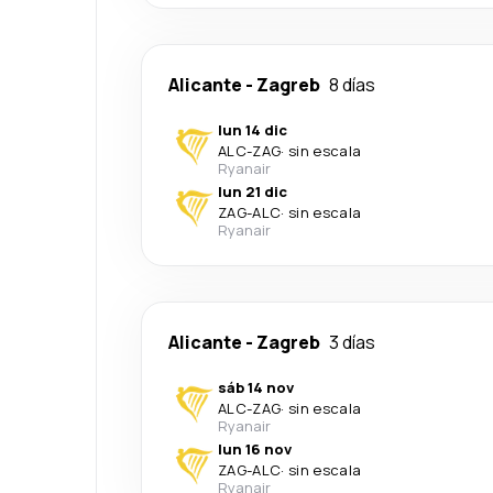
Alicante
-
Zagreb
8 días
lun 14 dic
ALC
-
ZAG
·
sin escala
Ryanair
lun 21 dic
ZAG
-
ALC
·
sin escala
Ryanair
Alicante
-
Zagreb
3 días
sáb 14 nov
ALC
-
ZAG
·
sin escala
Ryanair
lun 16 nov
ZAG
-
ALC
·
sin escala
Ryanair