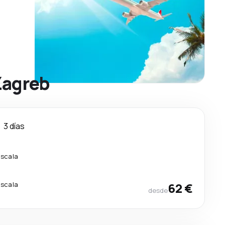
Zagreb
3 días
escala
escala
62 €
desde