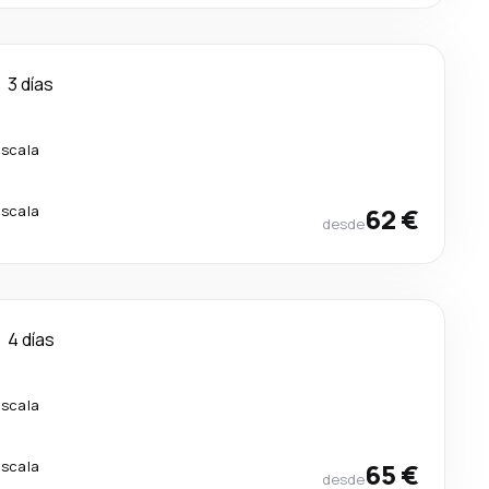
3 días
escala
escala
62 €
desde
4 días
escala
escala
65 €
desde