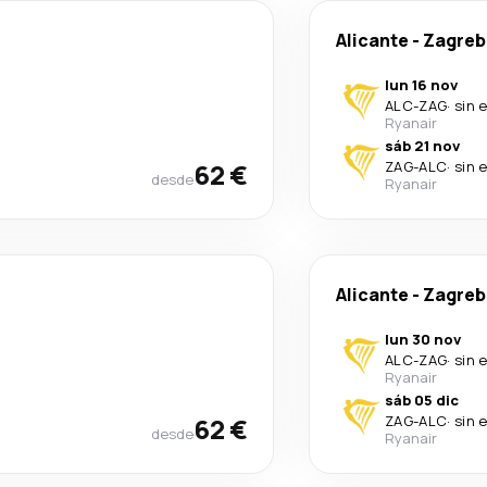
Alicante
-
Zagreb
lun 16 nov
ALC
-
ZAG
·
sin 
Ryanair
sáb 21 nov
62 €
ZAG
-
ALC
·
sin 
desde
Ryanair
Alicante
-
Zagreb
lun 30 nov
ALC
-
ZAG
·
sin 
Ryanair
sáb 05 dic
62 €
ZAG
-
ALC
·
sin 
desde
Ryanair