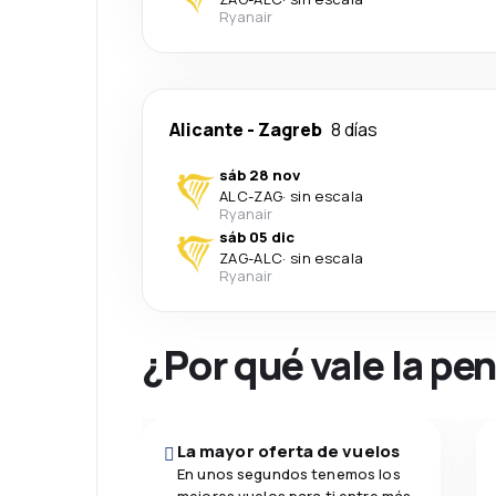
Ryanair
Alicante
-
Zagreb
8 días
sáb 28 nov
ALC
-
ZAG
·
sin escala
Ryanair
sáb 05 dic
ZAG
-
ALC
·
sin escala
Ryanair
¿Por qué vale la pe
La mayor oferta de vuelos
En unos segundos tenemos los