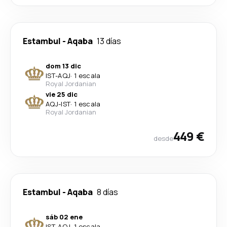
Estambul
-
Aqaba
13 días
dom 13 dic
IST
-
AQJ
·
1 escala
Royal Jordanian
vie 25 dic
AQJ
-
IST
·
1 escala
Royal Jordanian
449 €
desde
Estambul
-
Aqaba
8 días
sáb 02 ene
IST
-
AQJ
·
1 escala