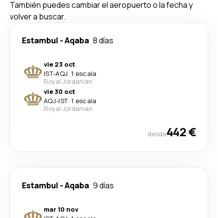
También puedes cambiar el aeropuerto o la fecha y
volver a buscar.
Estambul
-
Aqaba
8 días
vie 23 oct
IST
-
AQJ
·
1 escala
Royal Jordanian
vie 30 oct
AQJ
-
IST
·
1 escala
Royal Jordanian
442 €
desde
Estambul
-
Aqaba
9 días
mar 10 nov