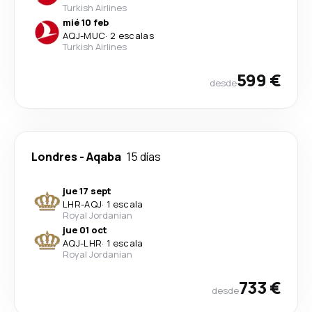
Turkish Airlines
mié 10 feb
AQJ
-
MUC
·
2 escalas
Turkish Airlines
599 €
desde
Londres
-
Aqaba
15 días
jue 17 sept
LHR
-
AQJ
·
1 escala
Royal Jordanian
jue 01 oct
AQJ
-
LHR
·
1 escala
Royal Jordanian
733 €
desde