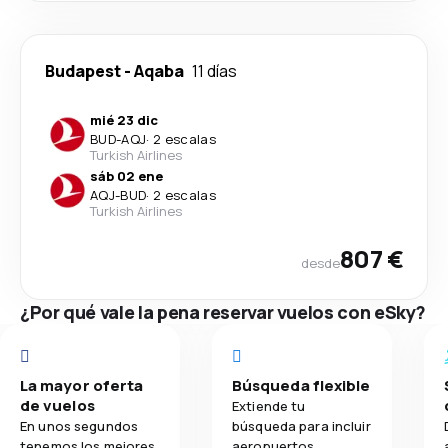
Budapest
-
Aqaba
11 días
mié 23 dic
BUD
-
AQJ
·
2 escalas
Turkish Airlines
sáb 02 ene
AQJ
-
BUD
·
2 escalas
Turkish Airlines
807 €
desde
¿Por qué vale la pena reservar vuelos con eSky?
La mayor oferta
Búsqueda flexible
de vuelos
Extiende tu
En unos segundos
búsqueda para incluir
tenemos los mejores
aeropuertos