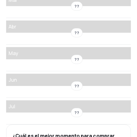
??
Abr
??
May
??
Jun
??
Jul
??
¿Cuál es el mejor momento para comprar