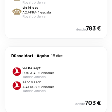
Royal Jordanian
vie 16 oct
AQJ
-
FRA
·
1 escala
Royal Jordanian
783 €
desde
Düsseldorf
-
Aqaba
16 días
vie 04 sept
DUS
-
AQJ
·
2 escalas
Turkish Airlines
sáb 19 sept
AQJ
-
DUS
·
2 escalas
Turkish Airlines
703 €
desde