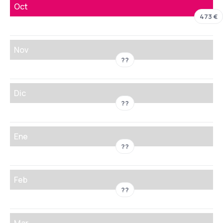
Oct
473 €
Nov
??
Dic
??
Ene
??
Feb
??
Mar