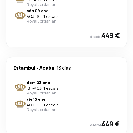
Royal Jordanian
sáb 09 ene
AQJ
-
IST
·
1 escala
Royal Jordanian
449 €
desde
Estambul
-
Aqaba
13 días
dom 03 ene
IST
-
AQJ
·
1 escala
Royal Jordanian
vie 15 ene
AQJ
-
IST
·
1 escala
Royal Jordanian
449 €
desde