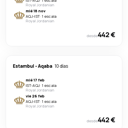
IST
-
AQJ
·
1 escala
Royal Jordanian
mié 18 nov
AQJ
-
IST
·
1 escala
Royal Jordanian
442 €
desde
Estambul
-
Aqaba
10 días
mié 17 feb
IST
-
AQJ
·
1 escala
Royal Jordanian
vie 26 feb
AQJ
-
IST
·
1 escala
Royal Jordanian
442 €
desde