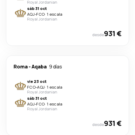
Royal Jordanian
sáb 31 oct
AQJ
-
FCO
·
1 escala
Royal Jordanian
931 €
desde
Roma
-
Aqaba
9 días
vie 23 oct
FCO
-
AQJ
·
1 escala
Royal Jordanian
sáb 31 oct
AQJ
-
FCO
·
1 escala
Royal Jordanian
931 €
desde