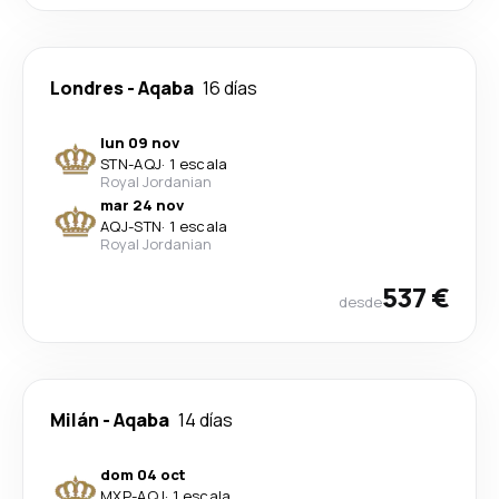
Londres
-
Aqaba
16 días
lun 09 nov
STN
-
AQJ
·
1 escala
Royal Jordanian
mar 24 nov
AQJ
-
STN
·
1 escala
Royal Jordanian
537 €
desde
Milán
-
Aqaba
14 días
dom 04 oct
MXP
-
AQJ
·
1 escala