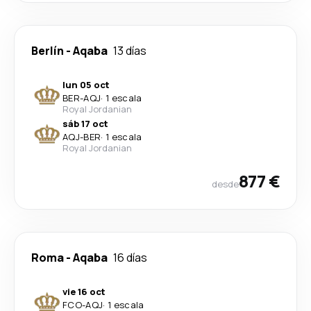
Berlín
-
Aqaba
13 días
lun 05 oct
BER
-
AQJ
·
1 escala
Royal Jordanian
sáb 17 oct
AQJ
-
BER
·
1 escala
Royal Jordanian
877 €
desde
Roma
-
Aqaba
16 días
vie 16 oct
FCO
-
AQJ
·
1 escala