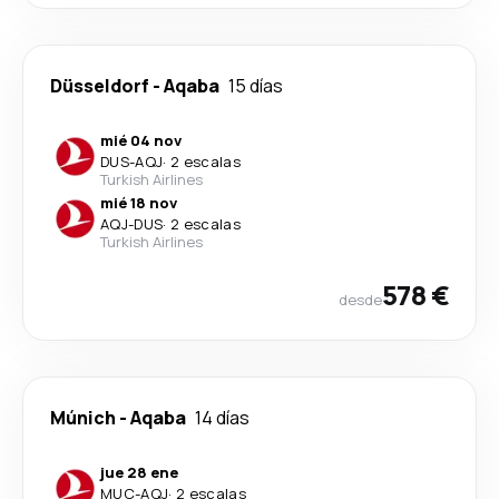
Düsseldorf
-
Aqaba
15 días
mié 04 nov
DUS
-
AQJ
·
2 escalas
Turkish Airlines
mié 18 nov
AQJ
-
DUS
·
2 escalas
Turkish Airlines
578 €
desde
Múnich
-
Aqaba
14 días
jue 28 ene
MUC
-
AQJ
·
2 escalas