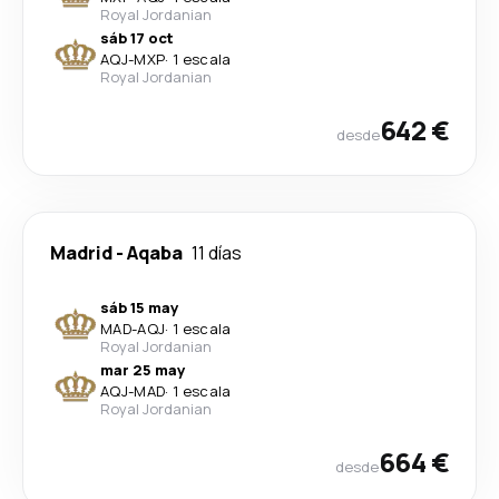
Royal Jordanian
sáb 17 oct
AQJ
-
MXP
·
1 escala
Royal Jordanian
642 €
desde
Madrid
-
Aqaba
11 días
sáb 15 may
MAD
-
AQJ
·
1 escala
Royal Jordanian
mar 25 may
AQJ
-
MAD
·
1 escala
Royal Jordanian
664 €
desde