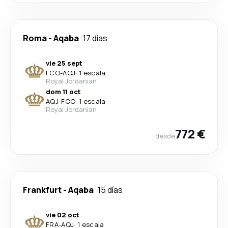
Roma
-
Aqaba
17 días
vie 25 sept
FCO
-
AQJ
·
1 escala
Royal Jordanian
dom 11 oct
AQJ
-
FCO
·
1 escala
Royal Jordanian
772 €
desde
Frankfurt
-
Aqaba
15 días
vie 02 oct
FRA
-
AQJ
·
1 escala