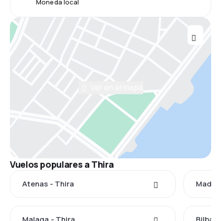
Moneda local
Ver en el mapa
Vuelos populares a Thira
Atenas - Thira
Madrid
Malaga - Thira
Bilbao 