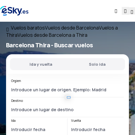
Vuelos baratos
Vuelos desde Barcelona
Vuelos a
Thira
Vuelos desde Barcelona a Thira
Barcelona Thira
- Buscar vuelos
Ida y vuelta
Solo ida
Orgien
Destino
Ida
Vuelta