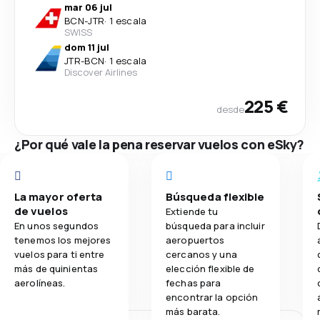
mar 06 jul
BCN
-
JTR
·
1 escala
SWISS
dom 11 jul
JTR
-
BCN
·
1 escala
Discover Airlines
225 €
desde
¿Por qué vale la pena reservar vuelos con eSky?
La mayor oferta
Búsqueda flexible
de vuelos
Extiende tu
En unos segundos
búsqueda para incluir
tenemos los mejores
aeropuertos
vuelos para ti entre
cercanos y una
más de quinientas
elección flexible de
aerolíneas.
fechas para
encontrar la opción
más barata.