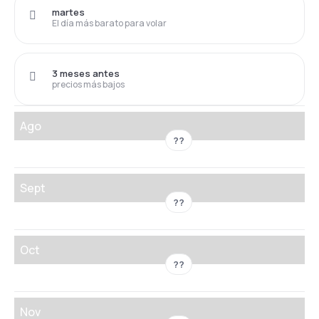
martes
El día más barato para volar
3 meses antes
precios más bajos
Ago
??
Sept
??
Oct
??
Nov