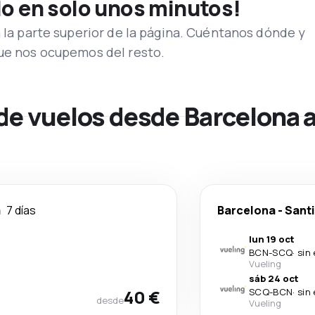
lo en solo unos minutos!
n la parte superior de la página. Cuéntanos dónde y
que nos ocupemos del resto.
de vuelos desde Barcelona 
a
7 días
Barcelona
-
Sant
lun 19 oct
BCN
-
SCQ
·
sin
Vueling
sáb 24 oct
40 €
SCQ
-
BCN
·
sin
desde
Vueling