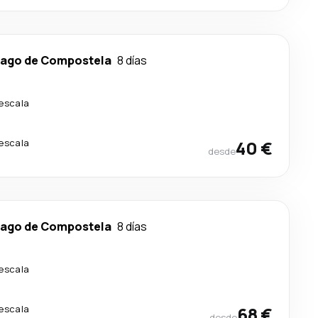
iago de Compostela
8 días
 escala
 escala
40 €
desde
iago de Compostela
8 días
 escala
 escala
68 €
desde