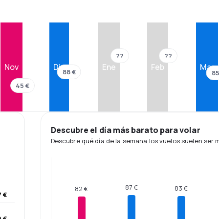
??
??
Nov
Dic
Ene
Feb
Mar
88 €
85
45 €
Descubre el día más barato para volar
Descubre qué día de la semana los vuelos suelen ser
87 €
83 €
82 €
 €
9 €