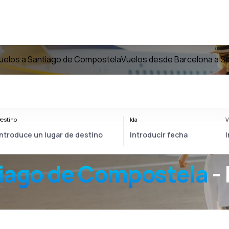
uelos a Santiago de Compostela
Vuelos desde Barcelona a S
estino
Ida
V
iago de Compostela
-