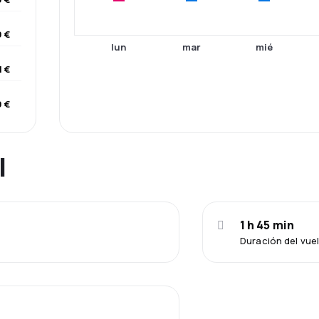
9 €
lun
mar
mié
1 €
 €
l
1 h 45 min
Duración del vue