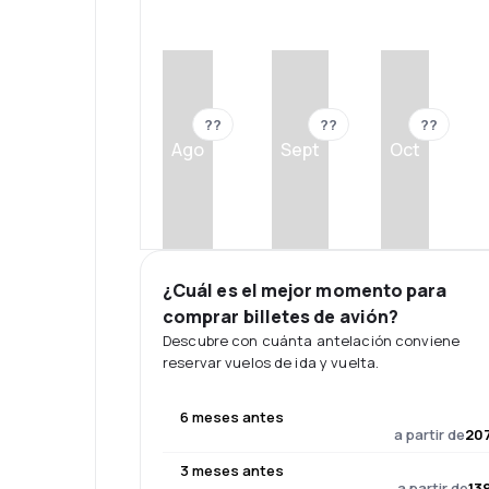
??
??
??
Ago
Sept
Oct
¿Cuál es el mejor momento para
comprar billetes de avión?
Descubre con cuánta antelación conviene
reservar vuelos de ida y vuelta.
6 meses antes
a partir de
207
3 meses antes
a partir de
13