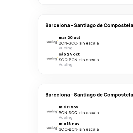
Barcelona
-
Santiago de Compostel
mar 20 oct
BCN
-
SCQ
·
sin escala
Vueling
sáb 24 oct
SCQ
-
BCN
·
sin escala
Vueling
Barcelona
-
Santiago de Compostel
mié 11 nov
BCN
-
SCQ
·
sin escala
Vueling
mié 18 nov
SCQ
-
BCN
·
sin escala