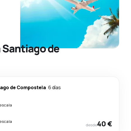
a Santiago de
iago de Compostela
6 días
 escala
 escala
40 €
desde