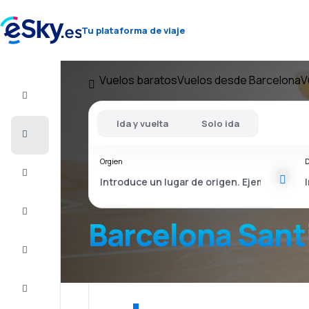
Tu plataforma de viaje
Vuelos baratos
Vuelos desde Barcelona
V
Vuelo+Hotel
Ida y vuelta
Solo ida
Vuelos
baratos
Orgien
D
Vacaciones
Último
minuto
Barcelona Sant
Escapadas
Alojamientos