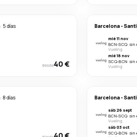
a
5 días
Barcelona
-
Sant
mié 11 nov
BCN
-
SCQ
·
sin
Vueling
mié 18 nov
40 €
SCQ
-
BCN
·
sin
desde
Vueling
a
8 días
Barcelona
-
Sant
sáb 26 sept
BCN
-
SCQ
·
sin
Vueling
sáb 03 oct
40 €
SCQ
-
BCN
·
sin
desde