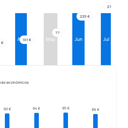
277 €
225 €
??
Abr
May
Jun
Jul
101 €
 €
 más económicos.
95 €
94 €
90 €
86 €