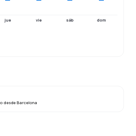
jue
vie
sáb
dom
lo desde Barcelona