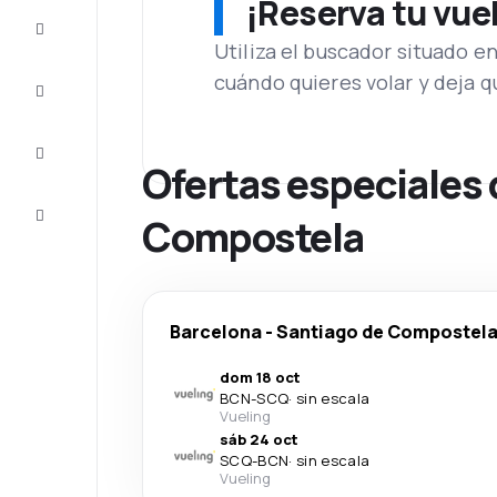
¡Reserva tu vue
Ofertas
Utiliza el buscador situado e
cuándo quieres volar y deja 
Completa
el viaje
Inspiración
y consejos
Ofertas especiales 
Atención
Compostela
al cliente
Barcelona
-
Santiago de Compostel
dom 18 oct
BCN
-
SCQ
·
sin escala
Vueling
sáb 24 oct
SCQ
-
BCN
·
sin escala
Vueling