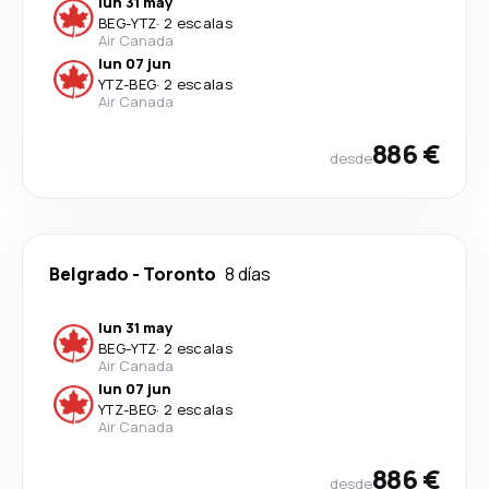
lun 31 may
BEG
-
YTZ
·
2 escalas
Air Canada
lun 07 jun
YTZ
-
BEG
·
2 escalas
Air Canada
886 €
desde
Belgrado
-
Toronto
8 días
lun 31 may
BEG
-
YTZ
·
2 escalas
Air Canada
lun 07 jun
YTZ
-
BEG
·
2 escalas
Air Canada
886 €
desde