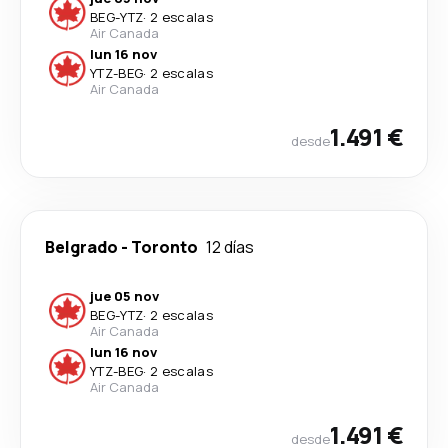
BEG
-
YTZ
·
2 escalas
Air Canada
lun 16 nov
YTZ
-
BEG
·
2 escalas
Air Canada
1.491 €
desde
Belgrado
-
Toronto
12 días
jue 05 nov
BEG
-
YTZ
·
2 escalas
Air Canada
lun 16 nov
YTZ
-
BEG
·
2 escalas
Air Canada
1.491 €
desde