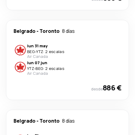
Belgrado
-
Toronto
8 días
lun 31 may
BEG
-
YTZ
·
2 escalas
Air Canada
lun 07 jun
YTZ
-
BEG
·
2 escalas
Air Canada
886 €
desde
Belgrado
-
Toronto
8 días