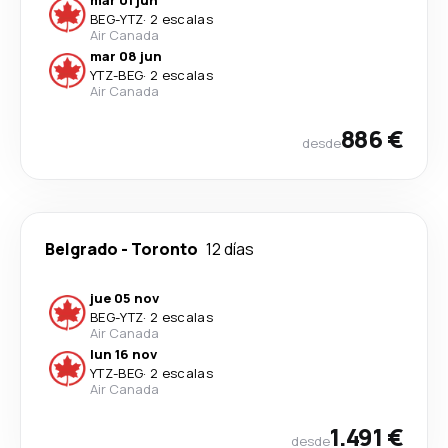
mar 01 jun
BEG
-
YTZ
·
2 escalas
Air Canada
mar 08 jun
YTZ
-
BEG
·
2 escalas
Air Canada
886 €
desde
Belgrado
-
Toronto
12 días
jue 05 nov
BEG
-
YTZ
·
2 escalas
Air Canada
lun 16 nov
YTZ
-
BEG
·
2 escalas
Air Canada
1.491 €
desde