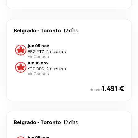
Belgrado
-
Toronto
12 días
jue 05 nov
BEG
-
YTZ
·
2 escalas
Air Canada
lun 16 nov
YTZ
-
BEG
·
2 escalas
Air Canada
1.491 €
desde
Belgrado
-
Toronto
12 días
jue 05 nov