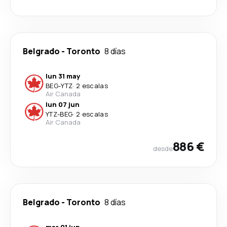
Belgrado
-
Toronto
8 días
lun 31 may
BEG
-
YTZ
·
2 escalas
Air Canada
lun 07 jun
YTZ
-
BEG
·
2 escalas
Air Canada
886 €
desde
Belgrado
-
Toronto
8 días