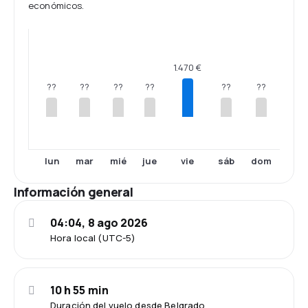
económicos.
1.470 €
??
??
??
??
??
??
lun
mar
mié
jue
vie
sáb
dom
Información general
04:04, 8 ago 2026
Hora local (UTC-5)
10 h 55 min
Duración del vuelo desde Belgrado