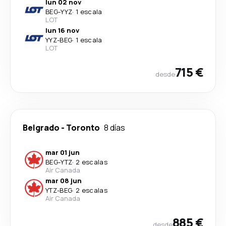
lun 02 nov
BEG
-
YYZ
·
1 escala
LOT
lun 16 nov
YYZ
-
BEG
·
1 escala
LOT
715 €
desde
Belgrado
-
Toronto
8 días
mar 01 jun
BEG
-
YTZ
·
2 escalas
Air Canada
mar 08 jun
YTZ
-
BEG
·
2 escalas
Air Canada
885 €
desde