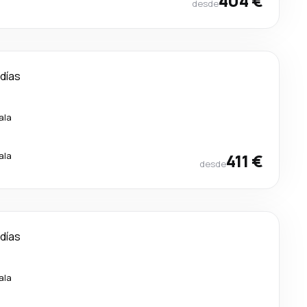
404 €
desde
 días
ala
ala
411 €
desde
 días
ala