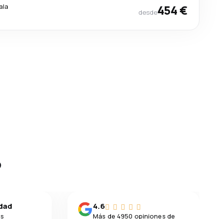
ala
454 €
desde
?
idad
4.6
os
Más de 4950 opiniones de