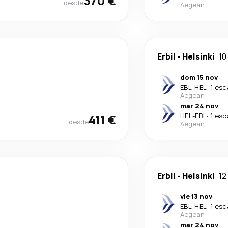
370 €
desde
Aegean
Erbil
-
Helsinki
10
dom 15 nov
EBL
-
HEL
·
1 esc
Aegean
mar 24 nov
411 €
HEL
-
EBL
·
1 esc
desde
Aegean
Erbil
-
Helsinki
12
vie 13 nov
EBL
-
HEL
·
1 esc
Aegean
mar 24 nov