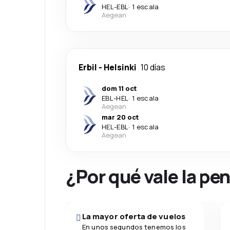
HEL
-
EBL
·
1 escala
Aegean
Erbil
-
Helsinki
10 días
dom 11 oct
EBL
-
HEL
·
1 escala
Aegean
mar 20 oct
HEL
-
EBL
·
1 escala
Aegean
¿Por qué vale la pe
La mayor oferta de vuelos
En unos segundos tenemos los