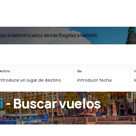
os a Helsinki
Vuelos desde Bagdad a Helsinki
estino
Ida
V
i
- Buscar vuelos