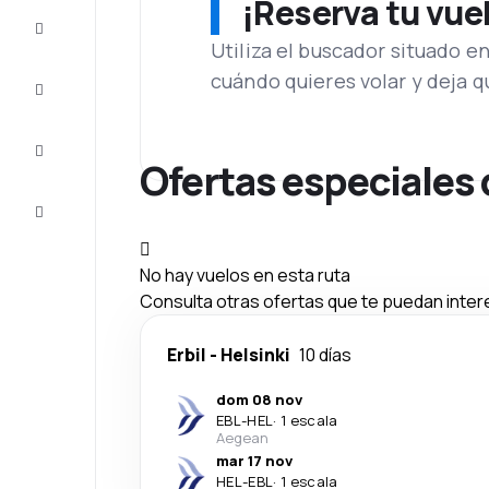
¡Reserva tu vue
Ofertas
Utiliza el buscador situado e
cuándo quieres volar y deja 
Completa
el viaje
Inspiración
y consejos
Ofertas especiales 
Atención
al cliente
No hay vuelos en esta ruta
Consulta otras ofertas que te puedan inter
Erbil
-
Helsinki
10 días
dom 08 nov
EBL
-
HEL
·
1 escala
Aegean
mar 17 nov
HEL
-
EBL
·
1 escala