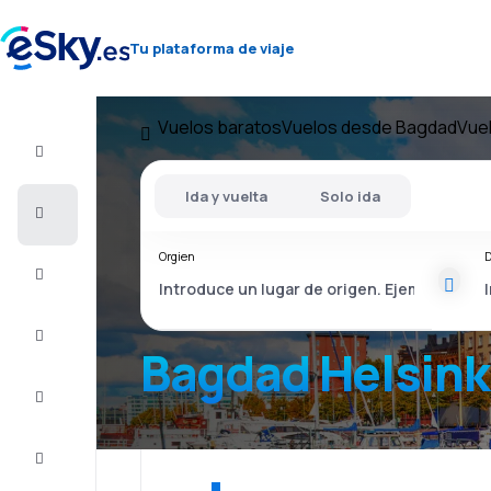
Tu plataforma de viaje
Vuelos baratos
Vuelos desde Bagdad
Vuel
Vuelo+Hotel
Ida y vuelta
Solo ida
Vuelos
baratos
Orgien
D
Vacaciones
Último
minuto
Bagdad Helsink
Escapadas
Alojamientos