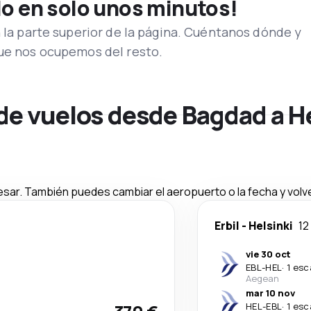
lo en solo unos minutos!
n la parte superior de la página. Cuéntanos dónde y
que nos ocupemos del resto.
de vuelos desde Bagdad a H
esar. También puedes cambiar el aeropuerto o la fecha y volve
Erbil
-
Helsinki
12
vie 30 oct
EBL
-
HEL
·
1 esc
Aegean
mar 10 nov
HEL
-
EBL
·
1 esc