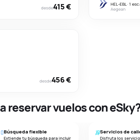
415 €
HEL
-
EBL
·
1 esc
desde
Aegean
456 €
desde
na reservar vuelos con eSky
Búsqueda flexible
Servicios de cal
Extiende tu búsqueda para incluir
Disfruta los servici