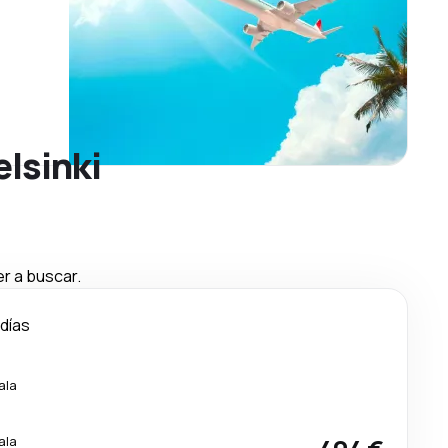
elsinki
r a buscar.
 días
ala
ala