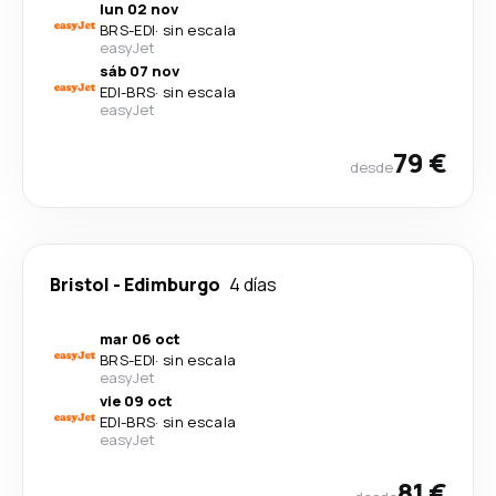
lun 02 nov
BRS
-
EDI
·
sin escala
easyJet
sáb 07 nov
EDI
-
BRS
·
sin escala
easyJet
79 €
desde
Bristol
-
Edimburgo
4 días
mar 06 oct
BRS
-
EDI
·
sin escala
easyJet
vie 09 oct
EDI
-
BRS
·
sin escala
easyJet
81 €