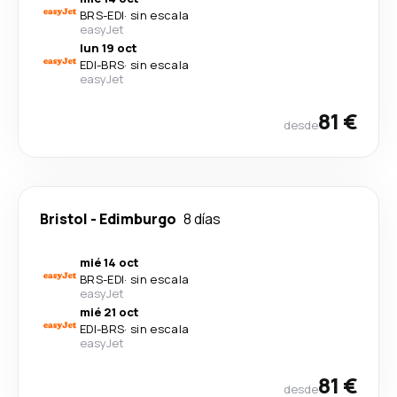
BRS
-
EDI
·
sin escala
easyJet
lun 19 oct
EDI
-
BRS
·
sin escala
easyJet
81 €
desde
Bristol
-
Edimburgo
8 días
mié 14 oct
BRS
-
EDI
·
sin escala
easyJet
mié 21 oct
EDI
-
BRS
·
sin escala
easyJet
81 €
desde