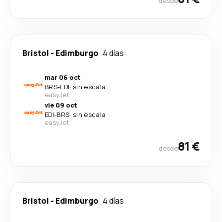
desde
Bristol
-
Edimburgo
4 días
mar 06 oct
BRS
-
EDI
·
sin escala
easyJet
vie 09 oct
EDI
-
BRS
·
sin escala
easyJet
81 €
desde
Bristol
-
Edimburgo
4 días