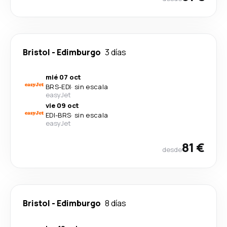
Bristol
-
Edimburgo
3 días
mié 07 oct
BRS
-
EDI
·
sin escala
easyJet
vie 09 oct
EDI
-
BRS
·
sin escala
easyJet
81 €
desde
Bristol
-
Edimburgo
8 días