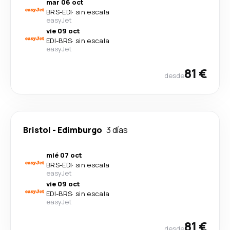
mar 06 oct
BRS
-
EDI
·
sin escala
easyJet
vie 09 oct
EDI
-
BRS
·
sin escala
easyJet
81 €
desde
Bristol
-
Edimburgo
3 días
mié 07 oct
BRS
-
EDI
·
sin escala
easyJet
vie 09 oct
EDI
-
BRS
·
sin escala
easyJet
81 €
desde