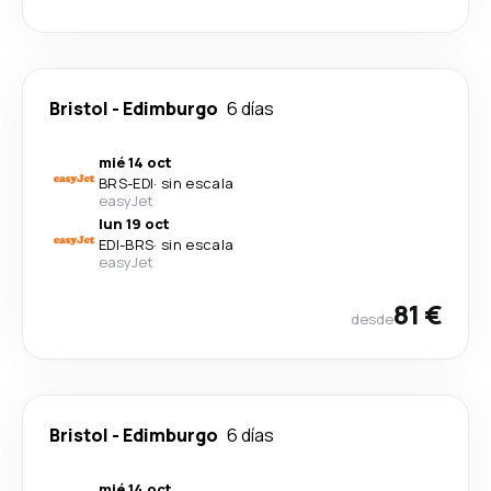
Bristol
-
Edimburgo
6 días
mié 14 oct
BRS
-
EDI
·
sin escala
easyJet
lun 19 oct
EDI
-
BRS
·
sin escala
easyJet
81 €
desde
Bristol
-
Edimburgo
6 días
mié 14 oct