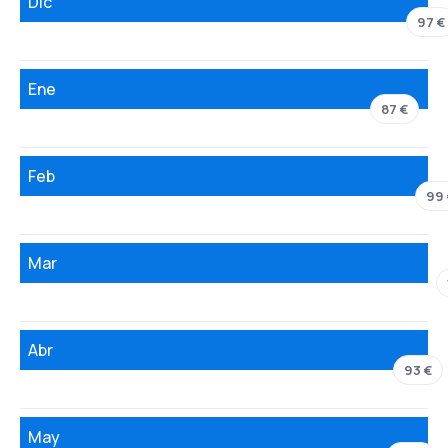
Dic
97 €
Ene
87 €
Feb
99
Mar
Abr
93 €
May