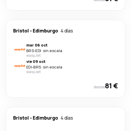
Bristol
-
Edimburgo
4 días
mar 06 oct
BRS
-
EDI
·
sin escala
easyJet
vie 09 oct
EDI
-
BRS
·
sin escala
easyJet
81 €
desde
Bristol
-
Edimburgo
4 días