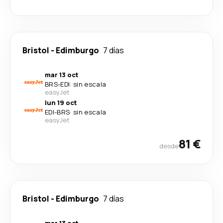
Bristol
-
Edimburgo
7 días
mar 13 oct
BRS
-
EDI
·
sin escala
easyJet
lun 19 oct
EDI
-
BRS
·
sin escala
easyJet
81 €
desde
Bristol
-
Edimburgo
7 días