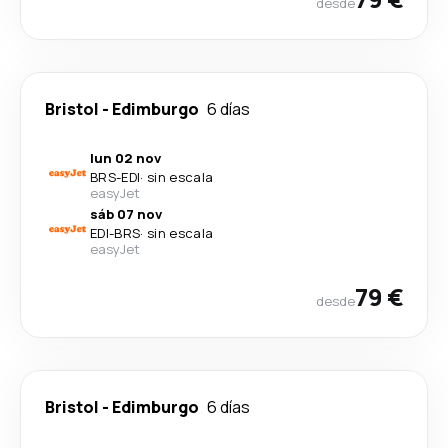
desde
Bristol
-
Edimburgo
6 días
lun 02 nov
BRS
-
EDI
·
sin escala
easyJet
sáb 07 nov
EDI
-
BRS
·
sin escala
easyJet
79 €
desde
Bristol
-
Edimburgo
6 días