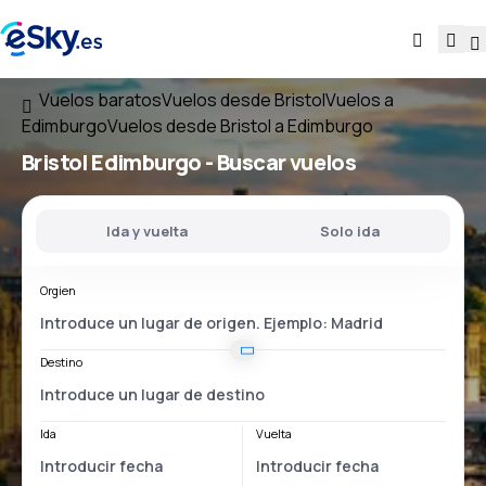
Vuelos baratos
Vuelos desde Bristol
Vuelos a
Edimburgo
Vuelos desde Bristol a Edimburgo
Bristol Edimburgo
- Buscar vuelos
Ida y vuelta
Solo ida
Orgien
Destino
Ida
Vuelta