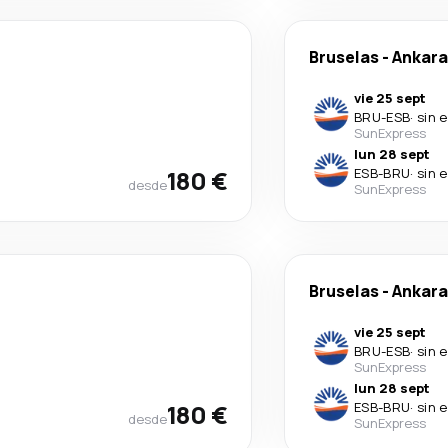
Bruselas
-
Ankara
vie 25 sept
BRU
-
ESB
·
sin 
SunExpress
lun 28 sept
180 €
ESB
-
BRU
·
sin 
desde
SunExpress
Bruselas
-
Ankara
vie 25 sept
BRU
-
ESB
·
sin 
SunExpress
lun 28 sept
180 €
ESB
-
BRU
·
sin 
desde
SunExpress