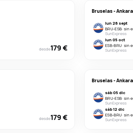
Bruselas
-
Ankara
lun 28 sept
BRU
-
ESB
·
sin 
SunExpress
lun 05 oct
179 €
ESB
-
BRU
·
sin 
desde
SunExpress
Bruselas
-
Ankara
sáb 05 dic
BRU
-
ESB
·
sin 
SunExpress
sáb 12 dic
179 €
ESB
-
BRU
·
sin 
desde
SunExpress