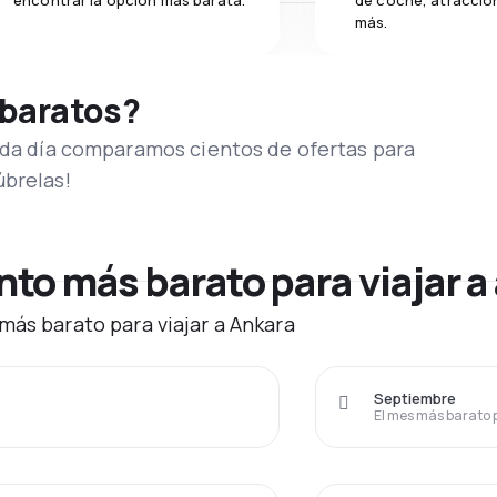
encontrar la opción más barata.
de coche, atraccion
más.
 baratos?
Cada día comparamos cientos de ofertas para
úbrelas!
o más barato para viajar a
más barato para viajar a Ankara
Septiembre
El mes más barato 