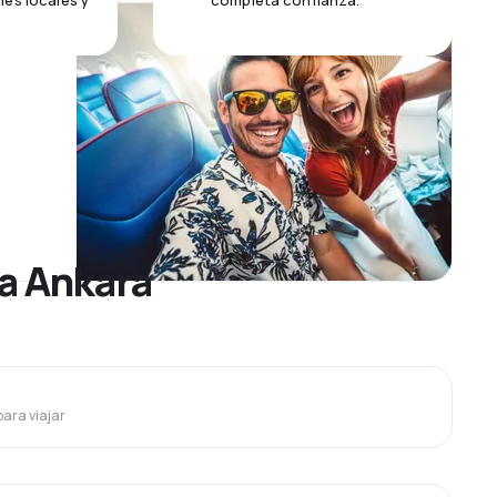
es locales y
completa confianza.
 a Ankara
para viajar