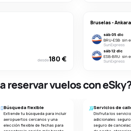
Bruselas
-
Ankara
sáb 05 dic
BRU
-
ESB
·
sin 
SunExpress
sáb 12 dic
180 €
ESB
-
BRU
·
sin 
desde
SunExpress
na reservar vuelos con eSky
Búsqueda flexible
Servicios de cal
Extiende tu búsqueda para incluir
Disfruta los servici
aeropuertos cercanos y una
adicionales: seguro 
elección flexible de fechas para
seguro de cancelaci