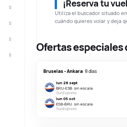
¡Reserva tu vue
Ofertas
Utiliza el buscador situado e
cuándo quieres volar y deja 
Completa
el viaje
Inspiración
y consejos
Ofertas especiales 
Atención
al cliente
Bruselas
-
Ankara
8 días
lun 28 sept
BRU
-
ESB
·
sin escala
SunExpress
lun 05 oct
ESB
-
BRU
·
sin escala
SunExpress