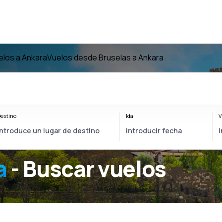
elos a Ankara
Vuelos desde Bruselas a Ankara
estino
Ida
V
a
- Buscar vuelos