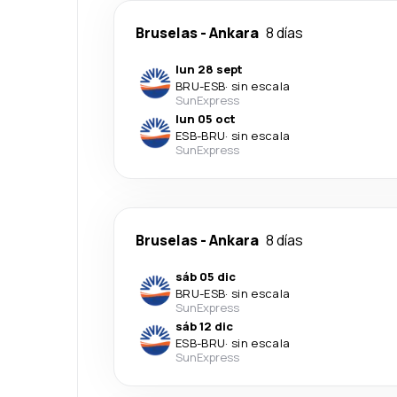
Bruselas
-
Ankara
8 días
lun 28 sept
BRU
-
ESB
·
sin escala
SunExpress
lun 05 oct
ESB
-
BRU
·
sin escala
SunExpress
Bruselas
-
Ankara
8 días
sáb 05 dic
BRU
-
ESB
·
sin escala
SunExpress
sáb 12 dic
ESB
-
BRU
·
sin escala
SunExpress