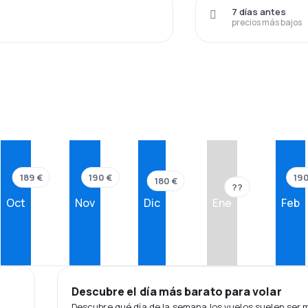
7 días antes
precios más bajos
190 €
190
189 €
180 €
??
Oct
Nov
Dic
Ene
Feb
Descubre el día más barato para volar
Descubre qué día de la semana los vuelos suelen ser