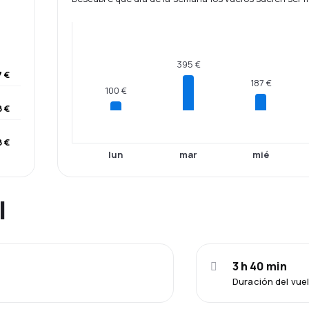
395 €
7 €
187 €
100 €
 €
8 €
lun
mar
mié
l
3 h 40 min
Duración del vue