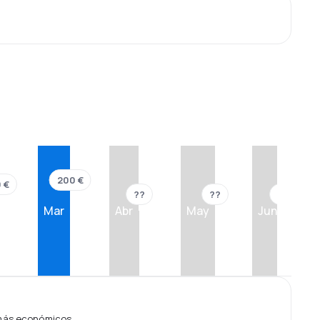
200 €
 €
??
??
??
Mar
Abr
May
Jun
 más económicos.