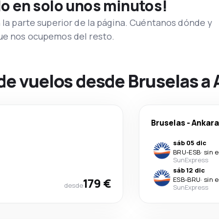
lo en solo unos minutos!
n la parte superior de la página. Cuéntanos dónde y
que nos ocupemos del resto.
de vuelos desde Bruselas a
Bruselas
-
Ankara
sáb 05 dic
BRU
-
ESB
·
sin 
SunExpress
sáb 12 dic
179 €
ESB
-
BRU
·
sin 
desde
SunExpress