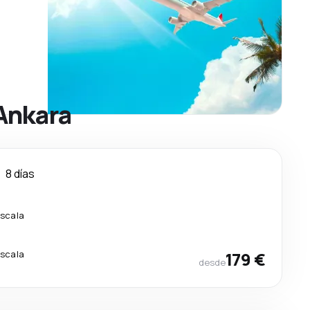
 Ankara
8 días
escala
escala
179 €
desde