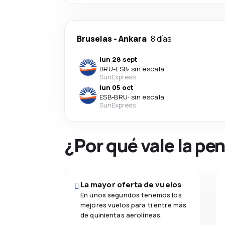
Bruselas
-
Ankara
8 días
lun 28 sept
BRU
-
ESB
·
sin escala
SunExpress
lun 05 oct
ESB
-
BRU
·
sin escala
SunExpress
¿Por qué vale la pe
La mayor oferta de vuelos
En unos segundos tenemos los
mejores vuelos para ti entre más
de quinientas aerolíneas.