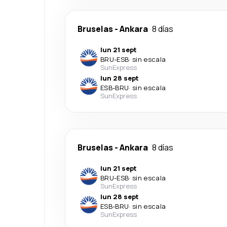
Bruselas
-
Ankara
8 días
lun 21 sept
BRU
-
ESB
·
sin escala
SunExpress
lun 28 sept
ESB
-
BRU
·
sin escala
SunExpress
Bruselas
-
Ankara
8 días
lun 21 sept
BRU
-
ESB
·
sin escala
SunExpress
lun 28 sept
ESB
-
BRU
·
sin escala
SunExpress