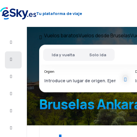
Tu plataforma de viaje
Vuelos baratos
Vuelos desde Bruselas
Vu
Vuelo+Hotel
Ida y vuelta
Solo ida
Vuelos
baratos
Orgien
D
Vacaciones
Último
minuto
Bruselas Ankar
Escapadas
Alojamientos