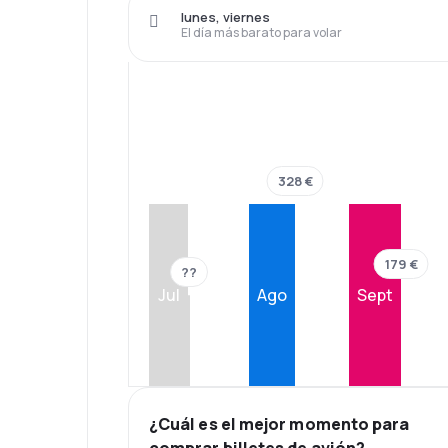
lunes, viernes
El día más barato para volar
328 €
179 €
??
Jul
Ago
Sept
¿Cuál es el mejor momento para