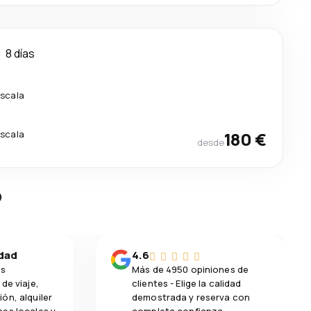
8 días
escala
escala
180 €
desde
?
idad
4.6
os
Más de 4950 opiniones de
de viaje,
clientes - Elige la calidad
ón, alquiler
demostrada y reserva con