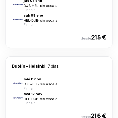
jue 07 ene
DUB
-
HEL
·
sin escala
Finnair
sáb 09 ene
HEL
-
DUB
·
sin escala
Finnair
215 €
desde
Dublín
-
Helsinki
7 días
mié 11 nov
DUB
-
HEL
·
sin escala
Finnair
mar 17 nov
HEL
-
DUB
·
sin escala
Finnair
216 €
desde