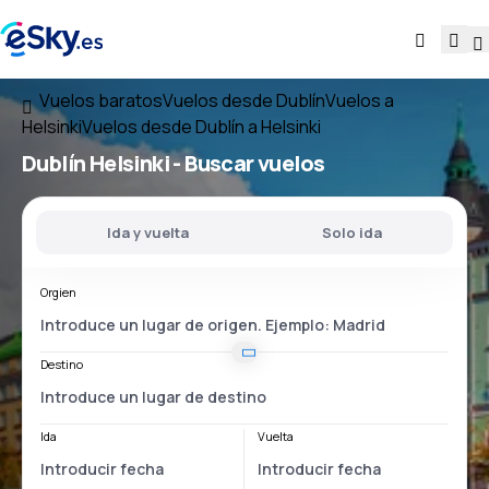
Vuelos baratos
Vuelos desde Dublín
Vuelos a
Helsinki
Vuelos desde Dublín a Helsinki
Dublín Helsinki
- Buscar vuelos
Ida y vuelta
Solo ida
Orgien
Destino
Ida
Vuelta