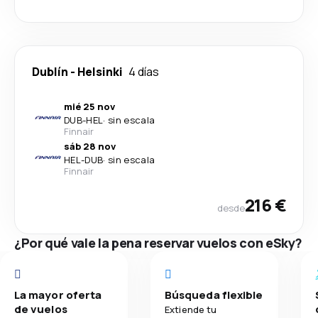
Dublín
-
Helsinki
4 días
mié 25 nov
DUB
-
HEL
·
sin escala
Finnair
sáb 28 nov
HEL
-
DUB
·
sin escala
Finnair
216 €
desde
¿Por qué vale la pena reservar vuelos con eSky?
La mayor oferta
Búsqueda flexible
de vuelos
Extiende tu