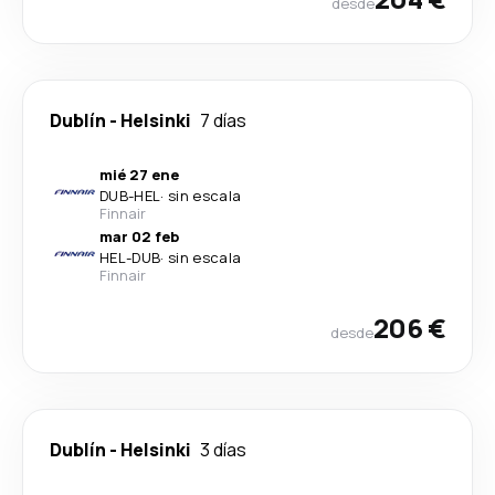
desde
Dublín
-
Helsinki
7 días
mié 27 ene
DUB
-
HEL
·
sin escala
Finnair
mar 02 feb
HEL
-
DUB
·
sin escala
Finnair
206 €
desde
Dublín
-
Helsinki
3 días