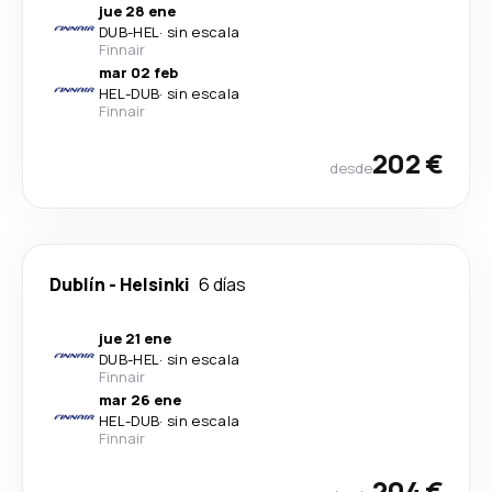
jue 28 ene
DUB
-
HEL
·
sin escala
Finnair
mar 02 feb
HEL
-
DUB
·
sin escala
Finnair
202 €
desde
Dublín
-
Helsinki
6 días
jue 21 ene
DUB
-
HEL
·
sin escala
Finnair
mar 26 ene
HEL
-
DUB
·
sin escala
Finnair
204 €