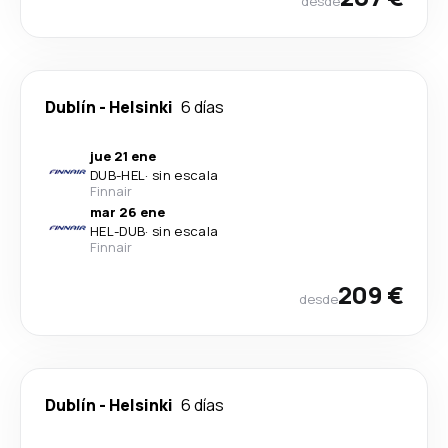
desde
Dublín
-
Helsinki
6 días
jue 21 ene
DUB
-
HEL
·
sin escala
Finnair
mar 26 ene
HEL
-
DUB
·
sin escala
Finnair
209 €
desde
Dublín
-
Helsinki
6 días