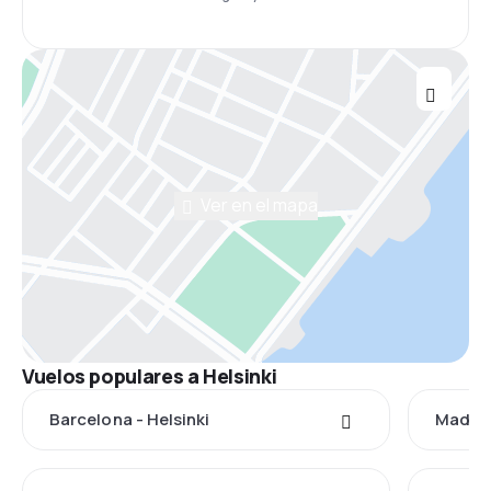
Ver en el mapa
Vuelos populares a Helsinki
Barcelona - Helsinki
Madrid 