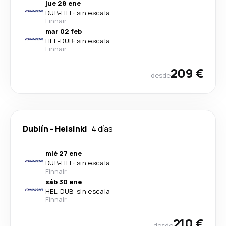
jue 28 ene
DUB
-
HEL
·
sin escala
Finnair
mar 02 feb
HEL
-
DUB
·
sin escala
Finnair
209 €
desde
Dublín
-
Helsinki
4 días
mié 27 ene
DUB
-
HEL
·
sin escala
Finnair
sáb 30 ene
HEL
-
DUB
·
sin escala
Finnair
210 €
desde