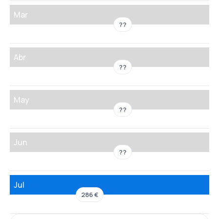
Mar
??
Abr
??
May
??
Jun
??
Jul
286 €