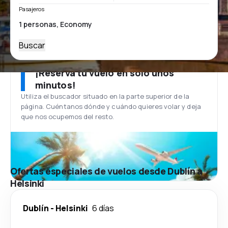
Pasajeros
Buscar
¡Reserva tu vuelo en solo unos
minutos!
Utiliza el buscador situado en la parte superior de la
página. Cuéntanos dónde y cuándo quieres volar y deja
que nos ocupemos del resto.
Ofertas especiales de vuelos desde Dublín a
Helsinki
Dublín
-
Helsinki
6 días