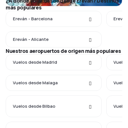
¿A dónde volar desde desde Ereván? Destinos
más populares
Ereván - Barcelona
Ereván
Ereván - Alicante
Nuestros aeropuertos de origen más populares
Vuelos desde Madrid
Vuelos
Vuelos desde Malaga
Vuelos
Vuelos desde Bilbao
Vuelos