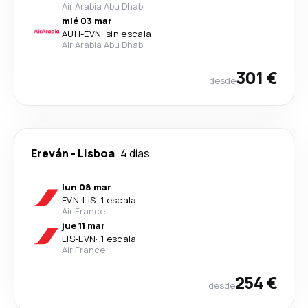
Air Arabia Abu Dhabi
mié 03 mar
AUH
-
EVN
·
sin escala
Air Arabia Abu Dhabi
301 €
desde
Ereván
-
Lisboa
4 días
lun 08 mar
EVN
-
LIS
·
1 escala
Air France
jue 11 mar
LIS
-
EVN
·
1 escala
Air France
254 €
desde