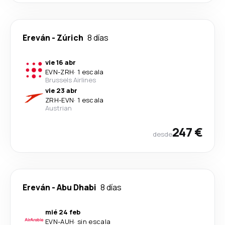
Ereván
-
Zúrich
8 días
vie 16 abr
EVN
-
ZRH
·
1 escala
Brussels Airlines
vie 23 abr
ZRH
-
EVN
·
1 escala
Austrian
247 €
desde
Ereván
-
Abu Dhabi
8 días
mié 24 feb
EVN
-
AUH
·
sin escala