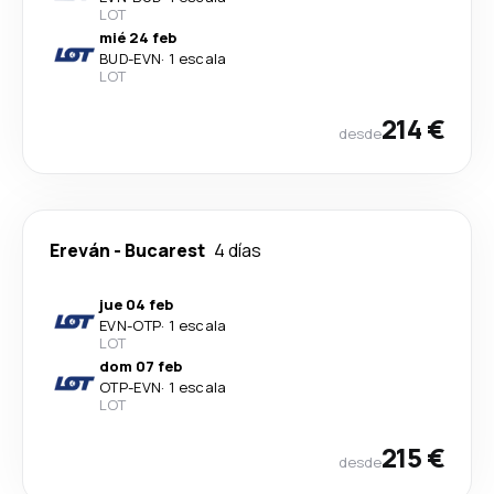
LOT
mié 24 feb
BUD
-
EVN
·
1 escala
LOT
214 €
desde
Ereván
-
Bucarest
4 días
jue 04 feb
EVN
-
OTP
·
1 escala
LOT
dom 07 feb
OTP
-
EVN
·
1 escala
LOT
215 €
desde