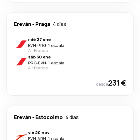
Ereván
-
Praga
4 días
mié 27 ene
EVN
-
PRG
·
1 escala
Air France
sáb 30 ene
PRG
-
EVN
·
1 escala
Air France
231 €
desde
Ereván
-
Estocolmo
4 días
vie 20 nov
EVN
-
ARN
·
1 escala