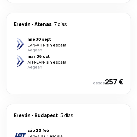
Ereván
-
Atenas
7 días
mié 30 sept
EVN
-
ATH
·
sin escala
Aegean
mar 06 oct
ATH
-
EVN
·
sin escala
Aegean
257 €
desde
Ereván
-
Budapest
5 días
sáb 20 feb
EVN
-
BUD
·
1 escala