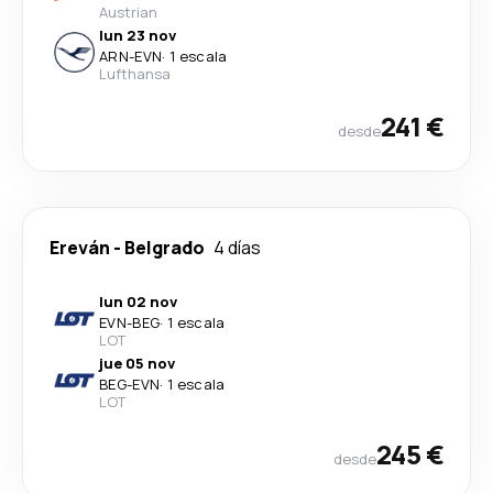
Austrian
lun 23 nov
ARN
-
EVN
·
1 escala
Lufthansa
241 €
desde
Ereván
-
Belgrado
4 días
lun 02 nov
EVN
-
BEG
·
1 escala
LOT
jue 05 nov
BEG
-
EVN
·
1 escala
LOT
245 €
desde