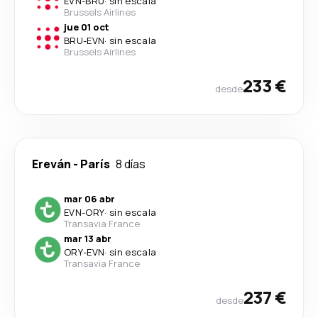
EVN
-
BRU
·
sin escala
Brussels Airlines
jue 01 oct
BRU
-
EVN
·
sin escala
Brussels Airlines
233 €
desde
Ereván
-
París
8 días
mar 06 abr
EVN
-
ORY
·
sin escala
Transavia France
mar 13 abr
ORY
-
EVN
·
sin escala
Transavia France
237 €
desde