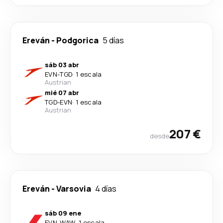
Ereván
-
Podgorica
5 días
sáb 03 abr
EVN
-
TGD
·
1 escala
Austrian
mié 07 abr
TGD
-
EVN
·
1 escala
Austrian
207 €
desde
Ereván
-
Varsovia
4 días
sáb 09 ene
EVN
-
WAW
·
1 escala