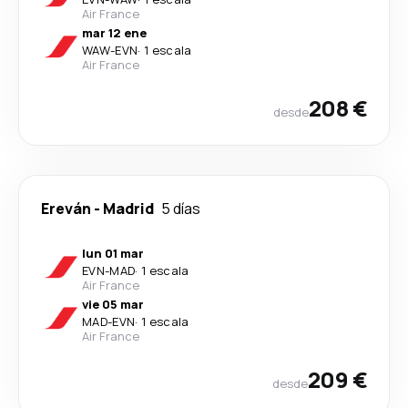
Air France
mar 12 ene
WAW
-
EVN
·
1 escala
Air France
208 €
desde
Ereván
-
Madrid
5 días
lun 01 mar
EVN
-
MAD
·
1 escala
Air France
vie 05 mar
MAD
-
EVN
·
1 escala
Air France
209 €
desde