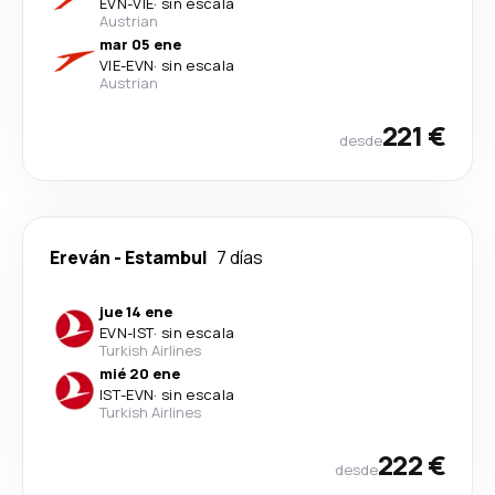
EVN
-
VIE
·
sin escala
Austrian
mar 05 ene
VIE
-
EVN
·
sin escala
Austrian
221 €
desde
Ereván
-
Estambul
7 días
jue 14 ene
EVN
-
IST
·
sin escala
Turkish Airlines
mié 20 ene
IST
-
EVN
·
sin escala
Turkish Airlines
222 €
desde