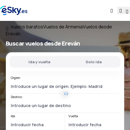
Vuelos baratos
Vuelos de Armenia
Vuelos desde
Ereván
Buscar vuelos
desde Ereván
Ida y vuelta
Solo ida
Orgien
Destino
Ida
Vuelta