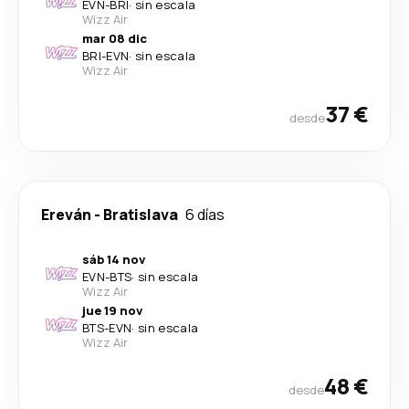
EVN
-
BRI
·
sin escala
Wizz Air
mar 08 dic
BRI
-
EVN
·
sin escala
Wizz Air
37 €
desde
Ereván
-
Bratislava
6 días
sáb 14 nov
EVN
-
BTS
·
sin escala
Wizz Air
jue 19 nov
BTS
-
EVN
·
sin escala
Wizz Air
48 €
desde