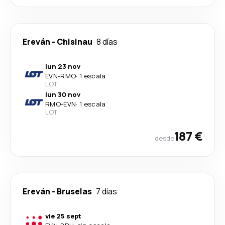
Ereván
-
Chisinau
8 días
lun 23 nov
EVN
-
RMO
·
1 escala
LOT
lun 30 nov
RMO
-
EVN
·
1 escala
LOT
187 €
desde
Ereván
-
Bruselas
7 días
vie 25 sept