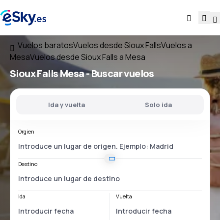
Vuelos baratos
Vuelos desde Sioux Falls
Vuelos a
Mesa
Vuelos desde Sioux Falls a Mesa
Sioux Falls Mesa
- Buscar vuelos
Ida y vuelta
Solo ida
Orgien
Destino
Ida
Vuelta