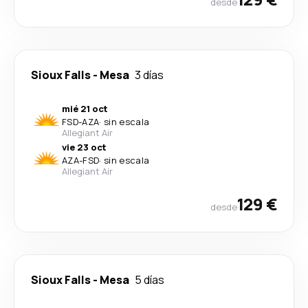
desde
Sioux Falls
-
Mesa
3 días
mié 21 oct
FSD
-
AZA
·
sin escala
Allegiant Air
vie 23 oct
AZA
-
FSD
·
sin escala
Allegiant Air
129 €
desde
Sioux Falls
-
Mesa
5 días