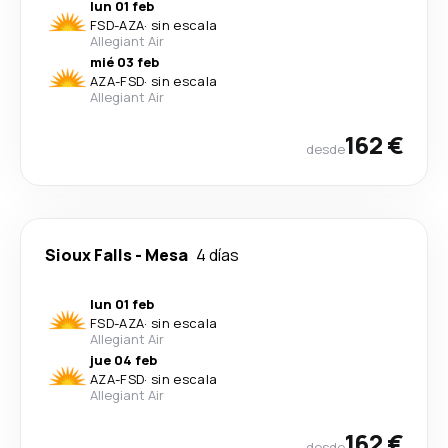
lun 01 feb
FSD
-
AZA
·
sin escala
Allegiant Air
mié 03 feb
AZA
-
FSD
·
sin escala
Allegiant Air
162 €
desde
Sioux Falls
-
Mesa
4 días
lun 01 feb
FSD
-
AZA
·
sin escala
Allegiant Air
jue 04 feb
AZA
-
FSD
·
sin escala
Allegiant Air
162 €
desde