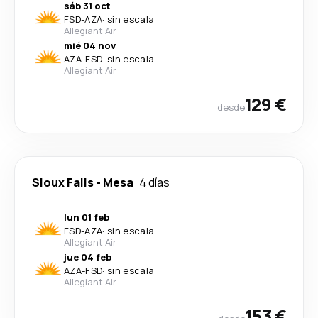
sáb 31 oct
FSD
-
AZA
·
sin escala
Allegiant Air
mié 04 nov
AZA
-
FSD
·
sin escala
Allegiant Air
129 €
desde
Sioux Falls
-
Mesa
4 días
lun 01 feb
FSD
-
AZA
·
sin escala
Allegiant Air
jue 04 feb
AZA
-
FSD
·
sin escala
Allegiant Air
153 €