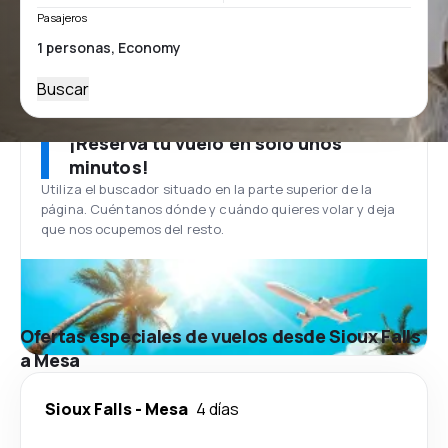
Pasajeros
Buscar
¡Reserva tu vuelo en solo unos
minutos!
Utiliza el buscador situado en la parte superior de la
página. Cuéntanos dónde y cuándo quieres volar y deja
que nos ocupemos del resto.
Ofertas especiales de vuelos desde Sioux Falls
a Mesa
Sioux Falls
-
Mesa
4 días