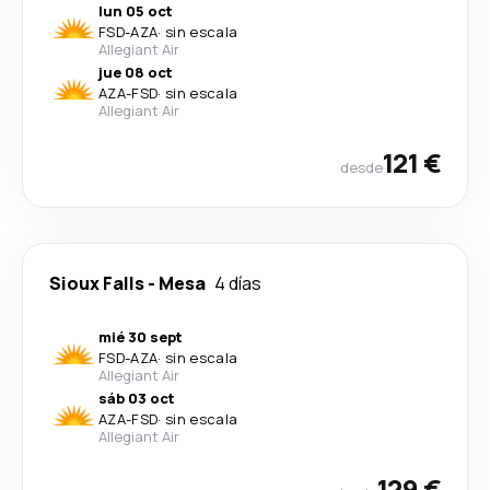
lun 05 oct
FSD
-
AZA
·
sin escala
Allegiant Air
jue 08 oct
AZA
-
FSD
·
sin escala
Allegiant Air
121 €
desde
Sioux Falls
-
Mesa
4 días
mié 30 sept
FSD
-
AZA
·
sin escala
Allegiant Air
sáb 03 oct
AZA
-
FSD
·
sin escala
Allegiant Air
129 €