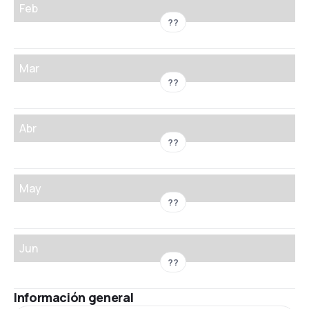
Feb
??
Mar
??
Abr
??
May
??
Jun
??
Información general