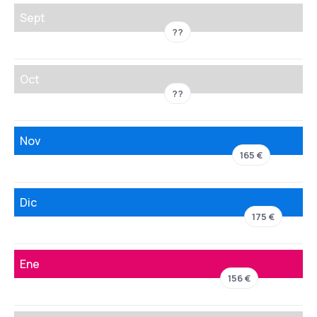
Sept
??
Oct
??
Nov
165 €
Dic
175 €
Ene
156 €