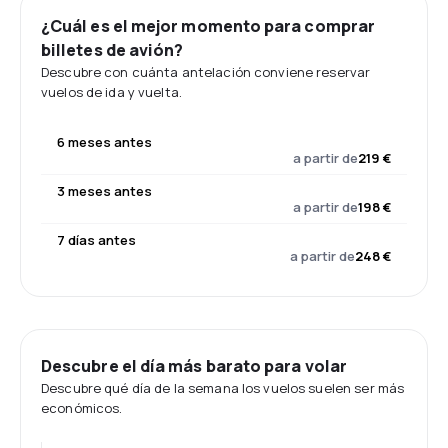
¿Cuál es el mejor momento para comprar
billetes de avión?
Descubre con cuánta antelación conviene reservar
vuelos de ida y vuelta.
6 meses antes
a partir de
219 €
3 meses antes
a partir de
198 €
7 días antes
a partir de
248 €
Descubre el día más barato para volar
Descubre qué día de la semana los vuelos suelen ser más
económicos.