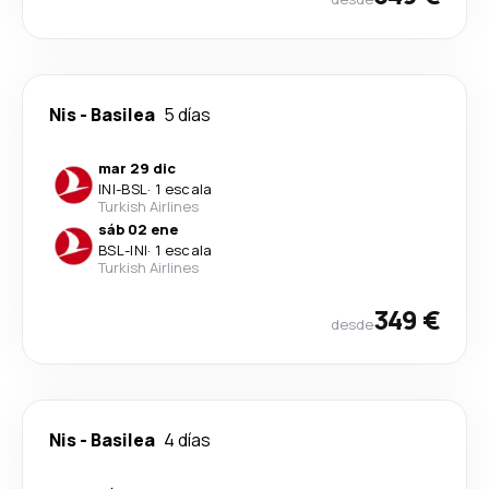
Nis
-
Basilea
5 días
mar 29 dic
INI
-
BSL
·
1 escala
Turkish Airlines
sáb 02 ene
BSL
-
INI
·
1 escala
Turkish Airlines
349 €
desde
Nis
-
Basilea
4 días