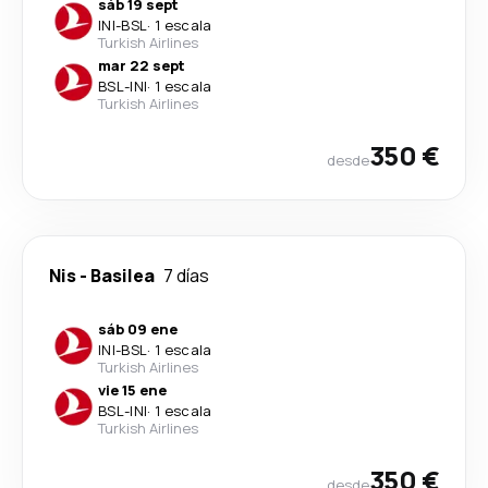
sáb 19 sept
INI
-
BSL
·
1 escala
Turkish Airlines
mar 22 sept
BSL
-
INI
·
1 escala
Turkish Airlines
350 €
desde
Nis
-
Basilea
7 días
sáb 09 ene
INI
-
BSL
·
1 escala
Turkish Airlines
vie 15 ene
BSL
-
INI
·
1 escala
Turkish Airlines
350 €
desde