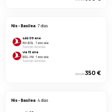
Nis
-
Basilea
7 días
sáb 09 ene
INI
-
BSL
·
1 escala
Turkish Airlines
vie 15 ene
BSL
-
INI
·
1 escala
Turkish Airlines
350 €
desde
Nis
-
Basilea
4 días