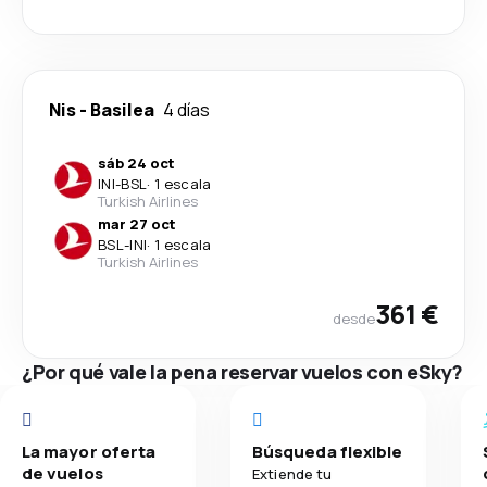
Nis
-
Basilea
4 días
sáb 24 oct
INI
-
BSL
·
1 escala
Turkish Airlines
mar 27 oct
BSL
-
INI
·
1 escala
Turkish Airlines
361 €
desde
¿Por qué vale la pena reservar vuelos con eSky?
La mayor oferta
Búsqueda flexible
de vuelos
Extiende tu