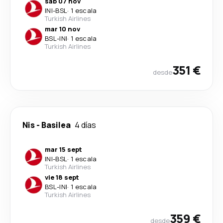
sáb 07 nov
INI
-
BSL
·
1 escala
Turkish Airlines
mar 10 nov
BSL
-
INI
·
1 escala
Turkish Airlines
351 €
desde
Nis
-
Basilea
4 días
mar 15 sept
INI
-
BSL
·
1 escala
Turkish Airlines
vie 18 sept
BSL
-
INI
·
1 escala
Turkish Airlines
359 €
desde