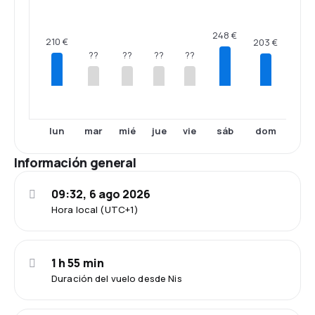
248 €
210 €
203 €
??
??
??
??
lun
mar
mié
jue
vie
sáb
dom
Información general
09:32, 6 ago 2026
Hora local (UTC+1)
1 h 55 min
Duración del vuelo desde Nis