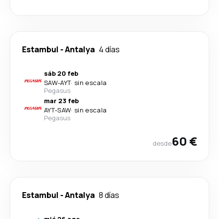
Estambul
-
Antalya
4 días
sáb 20 feb
SAW
-
AYT
·
sin escala
Pegasus
mar 23 feb
AYT
-
SAW
·
sin escala
Pegasus
60 €
desde
Estambul
-
Antalya
8 días