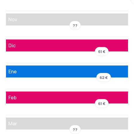
Nov
??
Dic
61 €
Ene
62 €
Feb
61 €
Mar
??