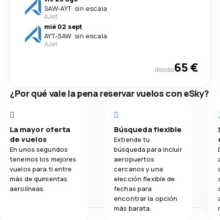
SAW
-
AYT
·
sin escala
AJet
mié 02 sept
AYT
-
SAW
·
sin escala
AJet
65 €
desde
¿Por qué vale la pena reservar vuelos con eSky?
La mayor oferta
Búsqueda flexible
de vuelos
Extiende tu
En unos segundos
búsqueda para incluir
tenemos los mejores
aeropuertos
vuelos para ti entre
cercanos y una
más de quinientas
elección flexible de
aerolíneas.
fechas para
encontrar la opción
más barata.