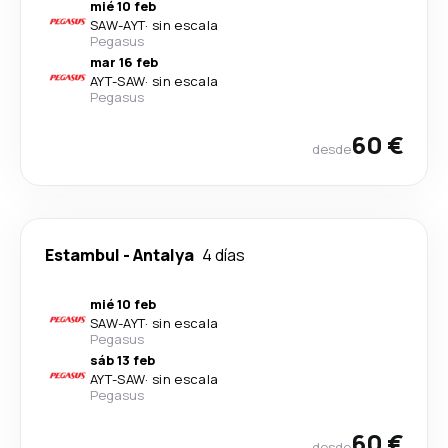
mié 10 feb
SAW
-
AYT
·
sin escala
Pegasus
mar 16 feb
AYT
-
SAW
·
sin escala
Pegasus
60 €
desde
Estambul
-
Antalya
4 días
mié 10 feb
SAW
-
AYT
·
sin escala
Pegasus
sáb 13 feb
AYT
-
SAW
·
sin escala
Pegasus
60 €
desde