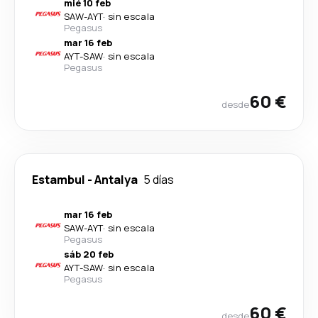
mié 10 feb
SAW
-
AYT
·
sin escala
Pegasus
mar 16 feb
AYT
-
SAW
·
sin escala
Pegasus
60 €
desde
Estambul
-
Antalya
5 días
mar 16 feb
SAW
-
AYT
·
sin escala
Pegasus
sáb 20 feb
AYT
-
SAW
·
sin escala
Pegasus
60 €
desde