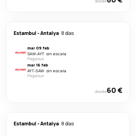
desde
Estambul
-
Antalya
8 días
mar 09 feb
SAW
-
AYT
·
sin escala
Pegasus
mar 16 feb
AYT
-
SAW
·
sin escala
Pegasus
60 €
desde
Estambul
-
Antalya
8 días