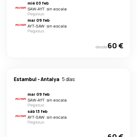
mié 03 feb
SAW
-
AYT
·
sin escala
Pegasus
mar 09 feb
AYT
-
SAW
·
sin escala
Pegasus
60 €
desde
Estambul
-
Antalya
5 días
mar 09 feb
SAW
-
AYT
·
sin escala
Pegasus
sáb 13 feb
AYT
-
SAW
·
sin escala
Pegasus
60 €