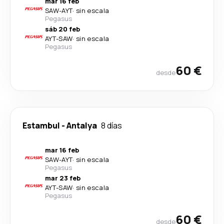
mar 16 feb
SAW
-
AYT
·
sin escala
Pegasus
sáb 20 feb
AYT
-
SAW
·
sin escala
Pegasus
60 €
desde
Estambul
-
Antalya
8 días
mar 16 feb
SAW
-
AYT
·
sin escala
Pegasus
mar 23 feb
AYT
-
SAW
·
sin escala
Pegasus
60 €
desde