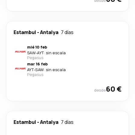
desde
Estambul
-
Antalya
7 días
mié 10 feb
SAW
-
AYT
·
sin escala
Pegasus
mar 16 feb
AYT
-
SAW
·
sin escala
Pegasus
60 €
desde
Estambul
-
Antalya
7 días