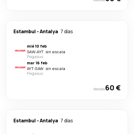
Estambul
-
Antalya
7 días
mié 10 feb
SAW
-
AYT
·
sin escala
Pegasus
mar 16 feb
AYT
-
SAW
·
sin escala
Pegasus
60 €
desde
Estambul
-
Antalya
7 días