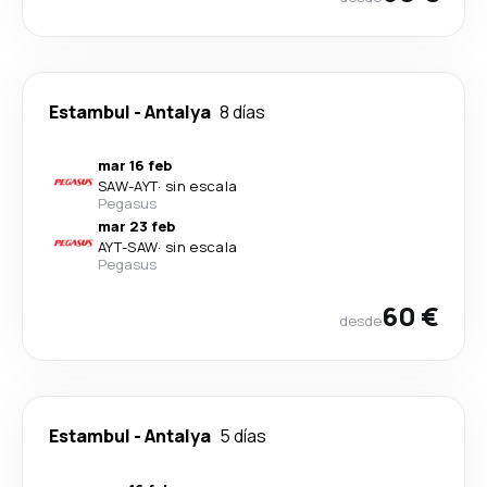
Estambul
-
Antalya
8 días
mar 16 feb
SAW
-
AYT
·
sin escala
Pegasus
mar 23 feb
AYT
-
SAW
·
sin escala
Pegasus
60 €
desde
Estambul
-
Antalya
5 días