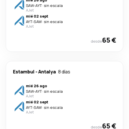
mié 26 ago
SAW
-
AYT
·
sin escala
AJet
mié 02 sept
AYT
-
SAW
·
sin escala
AJet
65 €
desde
Estambul
-
Antalya
8 días
mié 26 ago
SAW
-
AYT
·
sin escala
AJet
mié 02 sept
AYT
-
SAW
·
sin escala
AJet
65 €
desde