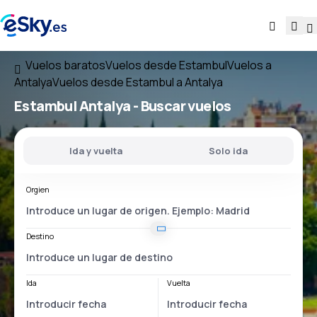
Vuelos baratos
Vuelos desde Estambul
Vuelos a
Antalya
Vuelos desde Estambul a Antalya
Estambul Antalya
- Buscar vuelos
Ida y vuelta
Solo ida
Orgien
Destino
Ida
Vuelta