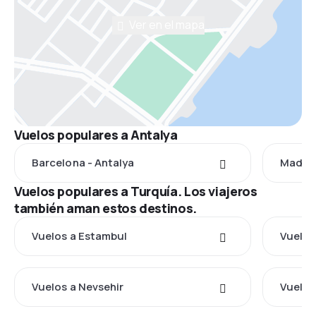
Ver en el mapa
Vuelos populares a Antalya
Barcelona - Antalya
Madrid
Vuelos populares a Turquía. Los viajeros
también aman estos destinos.
Vuelos a Estambul
Vuelos
Vuelos a Nevsehir
Vuelos