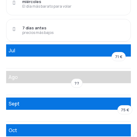
miércoles
El día más barato para volar
7 días antes
precios más bajos
Jul
71 €
Ago
??
Sept
75 €
Oct