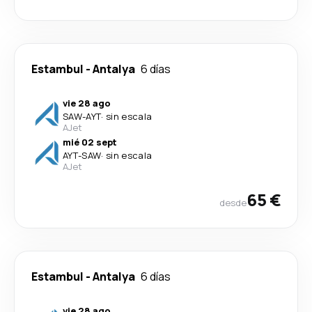
Estambul
-
Antalya
6 días
vie 28 ago
SAW
-
AYT
·
sin escala
AJet
mié 02 sept
AYT
-
SAW
·
sin escala
AJet
65 €
desde
Estambul
-
Antalya
6 días
vie 28 ago