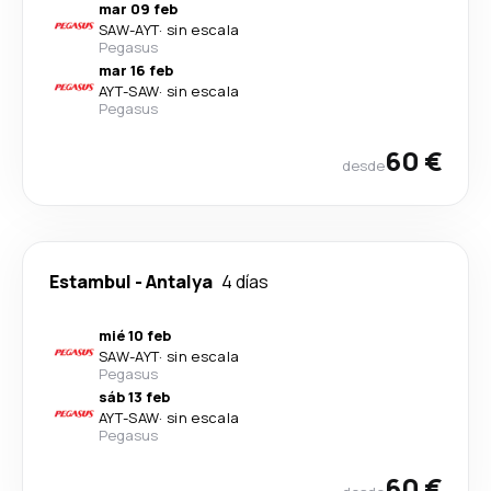
mar 09 feb
SAW
-
AYT
·
sin escala
Pegasus
mar 16 feb
AYT
-
SAW
·
sin escala
Pegasus
60 €
desde
Estambul
-
Antalya
4 días
mié 10 feb
SAW
-
AYT
·
sin escala
Pegasus
sáb 13 feb
AYT
-
SAW
·
sin escala
Pegasus
60 €