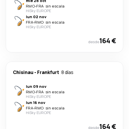
mié 28 oct
RMO
-
FRA
·
sin escala
HiSky EUROPE
lun 02 nov
FRA
-
RMO
·
sin escala
HiSky EUROPE
164 €
desde
Chisinau
-
Frankfurt
8 días
lun 09 nov
RMO
-
FRA
·
sin escala
HiSky EUROPE
lun 16 nov
FRA
-
RMO
·
sin escala
HiSky EUROPE
164 €
desde