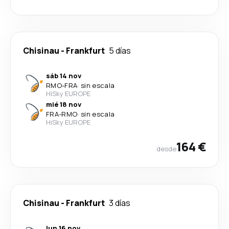
Chisinau
-
Frankfurt
5 días
sáb 14 nov
RMO
-
FRA
·
sin escala
HiSky EUROPE
mié 18 nov
FRA
-
RMO
·
sin escala
HiSky EUROPE
164 €
desde
Chisinau
-
Frankfurt
3 días
lun 16 nov