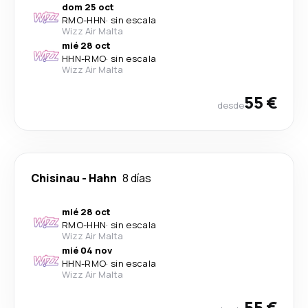
dom 25 oct
RMO
-
HHN
·
sin escala
Wizz Air Malta
mié 28 oct
HHN
-
RMO
·
sin escala
Wizz Air Malta
55 €
desde
Chisinau
-
Hahn
8 días
mié 28 oct
RMO
-
HHN
·
sin escala
Wizz Air Malta
mié 04 nov
HHN
-
RMO
·
sin escala
Wizz Air Malta
55 €