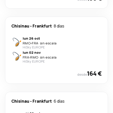
Chisinau
-
Frankfurt
8 días
lun 26 oct
RMO
-
FRA
·
sin escala
HiSky EUROPE
lun 02 nov
FRA
-
RMO
·
sin escala
HiSky EUROPE
164 €
desde
Chisinau
-
Frankfurt
6 días