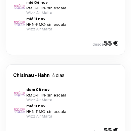
mié 04 nov
RMO
-
HHN
·
sin escala
Wizz Air Malta
mié 11 nov
HHN
-
RMO
·
sin escala
Wizz Air Malta
55 €
desde
Chisinau
-
Hahn
4 días
dom 08 nov
RMO
-
HHN
·
sin escala
Wizz Air Malta
mié 11 nov
HHN
-
RMO
·
sin escala
Wizz Air Malta
55 €