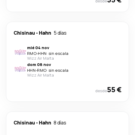
desde
Chisinau
-
Hahn
5 días
mié 04 nov
RMO
-
HHN
·
sin escala
Wizz Air Malta
dom 08 nov
HHN
-
RMO
·
sin escala
Wizz Air Malta
55 €
desde
Chisinau
-
Hahn
8 días