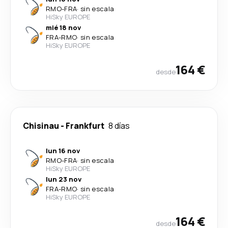
RMO
-
FRA
·
sin escala
HiSky EUROPE
mié 18 nov
FRA
-
RMO
·
sin escala
HiSky EUROPE
164 €
desde
Chisinau
-
Frankfurt
8 días
lun 16 nov
RMO
-
FRA
·
sin escala
HiSky EUROPE
lun 23 nov
FRA
-
RMO
·
sin escala
HiSky EUROPE
164 €
desde