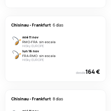
Chisinau
-
Frankfurt
6 días
mié 11 nov
RMO
-
FRA
·
sin escala
HiSky EUROPE
lun 16 nov
FRA
-
RMO
·
sin escala
HiSky EUROPE
164 €
desde
Chisinau
-
Frankfurt
8 días