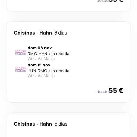
desde
Chisinau
-
Hahn
8 días
dom 08 nov
RMO
-
HHN
·
sin escala
Wizz Air Malta
dom 15 nov
HHN
-
RMO
·
sin escala
Wizz Air Malta
55 €
desde
Chisinau
-
Hahn
5 días