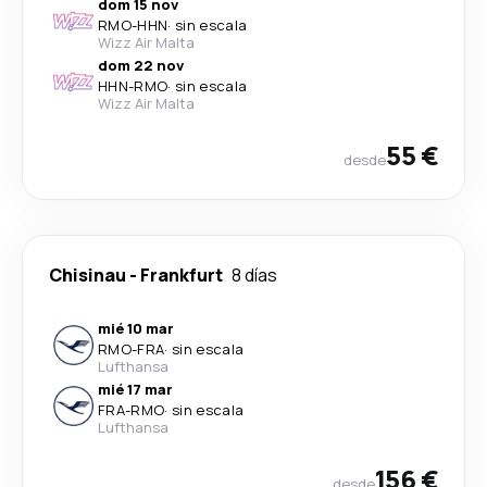
dom 15 nov
RMO
-
HHN
·
sin escala
Wizz Air Malta
dom 22 nov
HHN
-
RMO
·
sin escala
Wizz Air Malta
55 €
desde
Chisinau
-
Frankfurt
8 días
mié 10 mar
RMO
-
FRA
·
sin escala
Lufthansa
mié 17 mar
FRA
-
RMO
·
sin escala
Lufthansa
156 €
desde