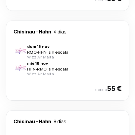
Chisinau
-
Hahn
4 días
dom 15 nov
RMO
-
HHN
·
sin escala
Wizz Air Malta
mié 18 nov
HHN
-
RMO
·
sin escala
Wizz Air Malta
55 €
desde
Chisinau
-
Hahn
8 días