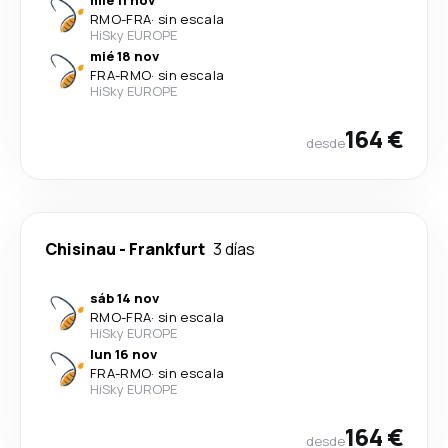
mié 11 nov
RMO
-
FRA
·
sin escala
HiSky EUROPE
mié 18 nov
FRA
-
RMO
·
sin escala
HiSky EUROPE
164 €
desde
Chisinau
-
Frankfurt
3 días
sáb 14 nov
RMO
-
FRA
·
sin escala
HiSky EUROPE
lun 16 nov
FRA
-
RMO
·
sin escala
HiSky EUROPE
164 €
desde