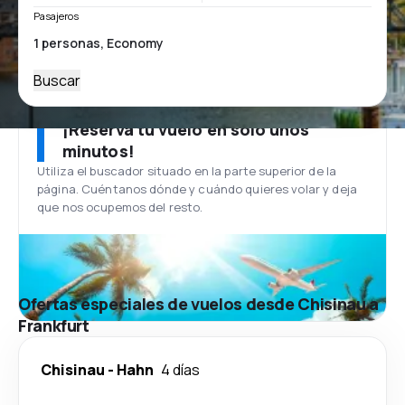
Pasajeros
Buscar
¡Reserva tu vuelo en solo unos
minutos!
Utiliza el buscador situado en la parte superior de la
página. Cuéntanos dónde y cuándo quieres volar y deja
que nos ocupemos del resto.
Ofertas especiales de vuelos desde Chisinau a
Frankfurt
Chisinau
-
Hahn
4 días