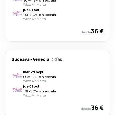
SCV
-
TSF
·
sin escala
Wizz Air Malta
jue 01 oct
TSF
-
SCV
·
sin escala
Wizz Air Malta
36 €
desde
Suceava
-
Venecia
3 días
mar 29 sept
SCV
-
TSF
·
sin escala
Wizz Air Malta
jue 01 oct
TSF
-
SCV
·
sin escala
Wizz Air Malta
36 €
desde