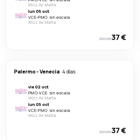
Wizz Air Malta
lun 05 oct
VCE
-
PMO
·
sin escala
Wizz Air Malta
37 €
desde
Palermo
-
Venecia
4 días
vie 02 oct
PMO
-
VCE
·
sin escala
Wizz Air Malta
lun 05 oct
VCE
-
PMO
·
sin escala
Wizz Air Malta
37 €
desde