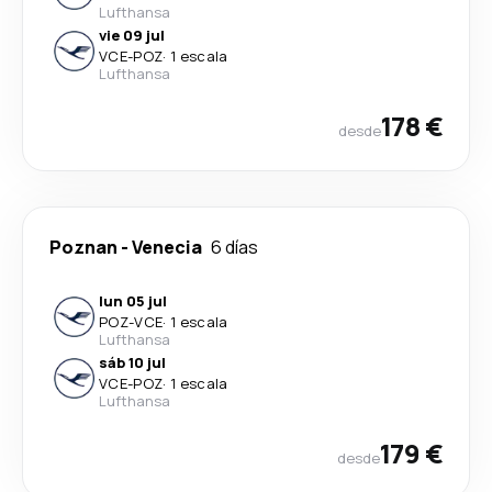
Lufthansa
vie 09 jul
VCE
-
POZ
·
1 escala
Lufthansa
178 €
desde
Poznan
-
Venecia
6 días
lun 05 jul
POZ
-
VCE
·
1 escala
Lufthansa
sáb 10 jul
VCE
-
POZ
·
1 escala
Lufthansa
179 €
desde