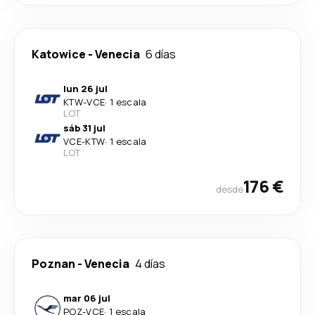
Katowice
-
Venecia
6 días
lun 26 jul
KTW
-
VCE
·
1 escala
LOT
sáb 31 jul
VCE
-
KTW
·
1 escala
LOT
176 €
desde
Poznan
-
Venecia
4 días
mar 06 jul
POZ
-
VCE
·
1 escala