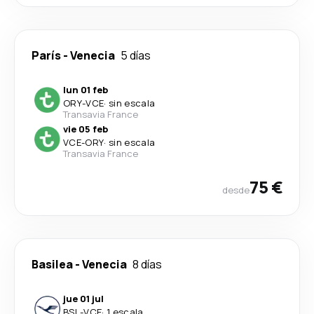
París
-
Venecia
5 días
lun 01 feb
ORY
-
VCE
·
sin escala
Transavia France
vie 05 feb
VCE
-
ORY
·
sin escala
Transavia France
75 €
desde
Basilea
-
Venecia
8 días
jue 01 jul
BSL
-
VCE
·
1 escala