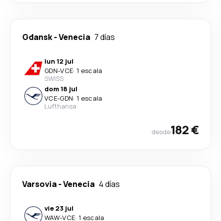
Gdansk
-
Venecia
7 días
lun 12 jul
GDN
-
VCE
·
1 escala
SWISS
dom 18 jul
VCE
-
GDN
·
1 escala
Lufthansa
182 €
desde
Varsovia
-
Venecia
4 días
vie 23 jul
WAW
-
VCE
·
1 escala