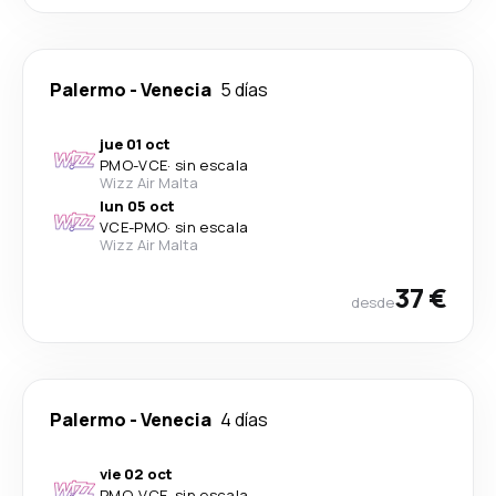
Palermo
-
Venecia
5 días
jue 01 oct
PMO
-
VCE
·
sin escala
Wizz Air Malta
lun 05 oct
VCE
-
PMO
·
sin escala
Wizz Air Malta
37 €
desde
Palermo
-
Venecia
4 días
vie 02 oct
PMO
-
VCE
·
sin escala