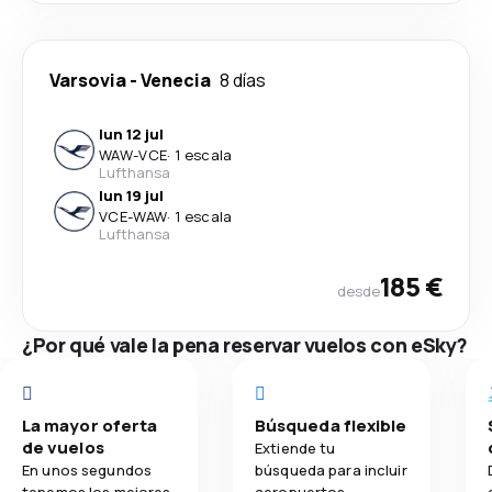
Varsovia
-
Venecia
8 días
lun 12 jul
WAW
-
VCE
·
1 escala
Lufthansa
lun 19 jul
VCE
-
WAW
·
1 escala
Lufthansa
185 €
desde
¿Por qué vale la pena reservar vuelos con eSky?
La mayor oferta
Búsqueda flexible
de vuelos
Extiende tu
En unos segundos
búsqueda para incluir
tenemos los mejores
aeropuertos