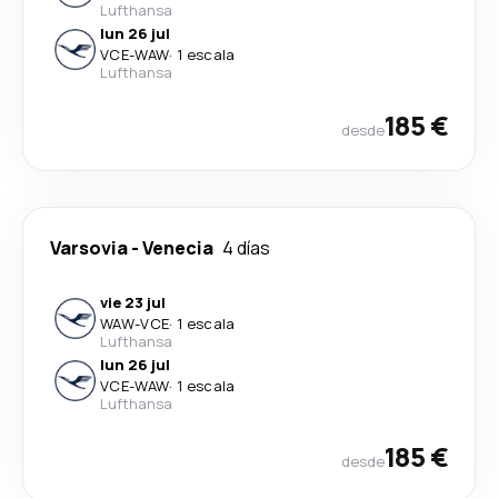
Lufthansa
lun 26 jul
VCE
-
WAW
·
1 escala
Lufthansa
185 €
desde
Varsovia
-
Venecia
4 días
vie 23 jul
WAW
-
VCE
·
1 escala
Lufthansa
lun 26 jul
VCE
-
WAW
·
1 escala
Lufthansa
185 €
desde