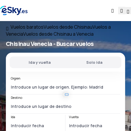
Vuelos baratos
Vuelos desde Chisinau
Vuelos a
Venecia
Vuelos desde Chisinau a Venecia
Chisinau Venecia
- Buscar vuelos
Ida y vuelta
Solo ida
Orgien
Destino
Ida
Vuelta