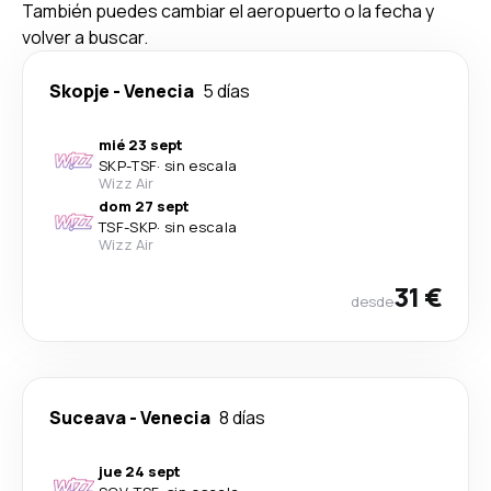
También puedes cambiar el aeropuerto o la fecha y
volver a buscar.
Skopje
-
Venecia
5 días
mié 23 sept
SKP
-
TSF
·
sin escala
Wizz Air
dom 27 sept
TSF
-
SKP
·
sin escala
Wizz Air
31 €
desde
Suceava
-
Venecia
8 días
jue 24 sept