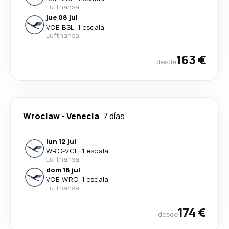
Lufthansa
jue 08 jul
VCE
-
BSL
·
1 escala
Lufthansa
163 €
desde
Wroclaw
-
Venecia
7 días
lun 12 jul
WRO
-
VCE
·
1 escala
Lufthansa
dom 18 jul
VCE
-
WRO
·
1 escala
Lufthansa
174 €
desde