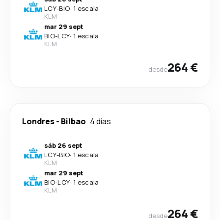
LCY
-
BIO
·
1 escala
KLM
mar 29 sept
BIO
-
LCY
·
1 escala
KLM
264 €
desde
Londres
-
Bilbao
4 días
sáb 26 sept
LCY
-
BIO
·
1 escala
KLM
mar 29 sept
BIO
-
LCY
·
1 escala
KLM
264 €
desde