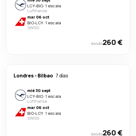
mié 30 sept
LCY
-
BIO
·
1 escala
Lufthansa
mar 06 oct
BIO
-
LCY
·
1 escala
SWISS
260 €
desde
Londres
-
Bilbao
7 días
mié 30 sept
LCY
-
BIO
·
1 escala
Lufthansa
mar 06 oct
BIO
-
LCY
·
1 escala
SWISS
260 €
desde