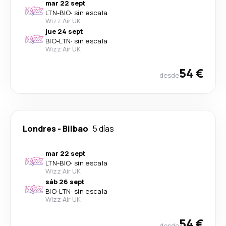
mar 22 sept
LTN
-
BIO
·
sin escala
Wizz Air UK
jue 24 sept
BIO
-
LTN
·
sin escala
Wizz Air UK
54 €
desde
Londres
-
Bilbao
5 días
mar 22 sept
LTN
-
BIO
·
sin escala
Wizz Air UK
sáb 26 sept
BIO
-
LTN
·
sin escala
Wizz Air UK
54 €
desde