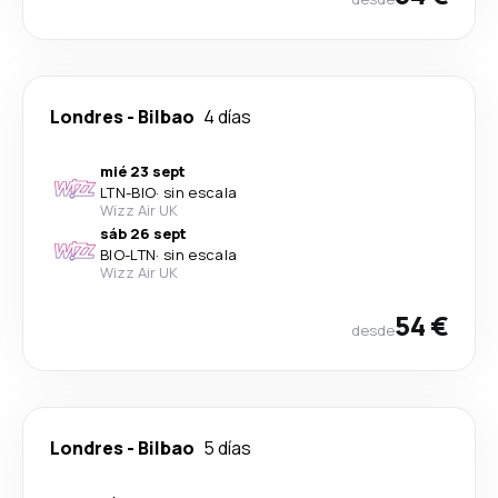
Londres
-
Bilbao
4 días
mié 23 sept
LTN
-
BIO
·
sin escala
Wizz Air UK
sáb 26 sept
BIO
-
LTN
·
sin escala
Wizz Air UK
54 €
desde
Londres
-
Bilbao
5 días