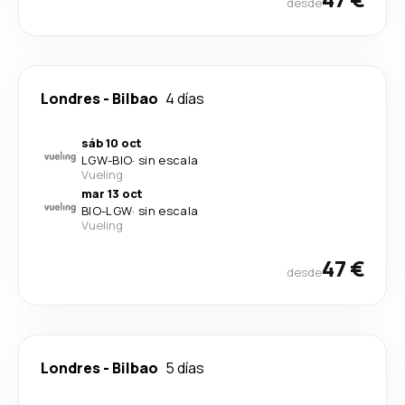
desde
Londres
-
Bilbao
4 días
sáb 10 oct
LGW
-
BIO
·
sin escala
Vueling
mar 13 oct
BIO
-
LGW
·
sin escala
Vueling
47 €
desde
Londres
-
Bilbao
5 días