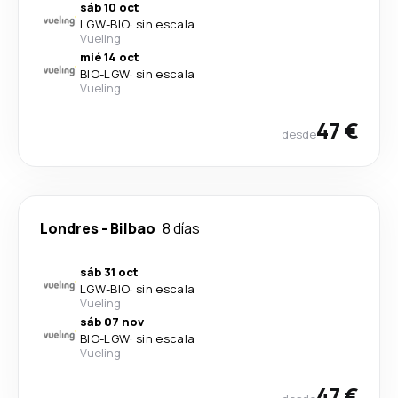
sáb 10 oct
LGW
-
BIO
·
sin escala
Vueling
mié 14 oct
BIO
-
LGW
·
sin escala
Vueling
47 €
desde
Londres
-
Bilbao
8 días
sáb 31 oct
LGW
-
BIO
·
sin escala
Vueling
sáb 07 nov
BIO
-
LGW
·
sin escala
Vueling
47 €