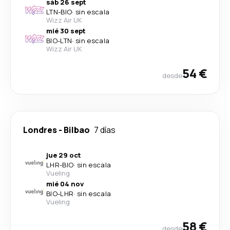
sáb 26 sept
LTN
-
BIO
·
sin escala
Wizz Air UK
mié 30 sept
BIO
-
LTN
·
sin escala
Wizz Air UK
54 €
desde
Londres
-
Bilbao
7 días
jue 29 oct
LHR
-
BIO
·
sin escala
Vueling
mié 04 nov
BIO
-
LHR
·
sin escala
Vueling
58 €
desde