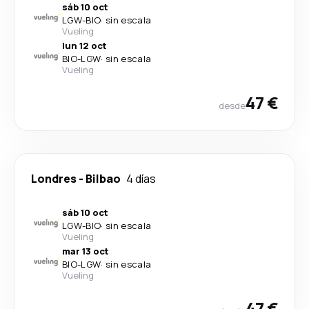
sáb 10 oct
LGW
-
BIO
·
sin escala
Vueling
lun 12 oct
BIO
-
LGW
·
sin escala
Vueling
47 €
desde
Londres
-
Bilbao
4 días
sáb 10 oct
LGW
-
BIO
·
sin escala
Vueling
mar 13 oct
BIO
-
LGW
·
sin escala
Vueling
47 €