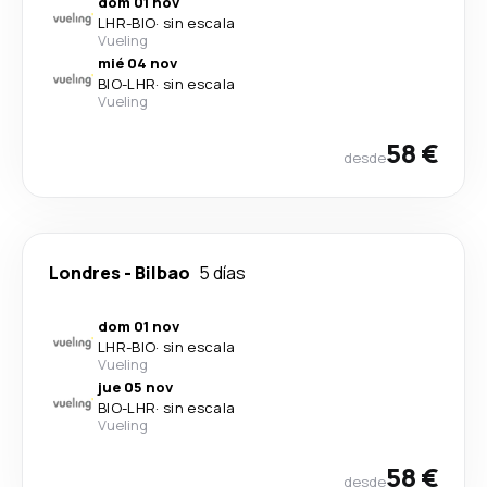
dom 01 nov
LHR
-
BIO
·
sin escala
Vueling
mié 04 nov
BIO
-
LHR
·
sin escala
Vueling
58 €
desde
Londres
-
Bilbao
5 días
dom 01 nov
LHR
-
BIO
·
sin escala
Vueling
jue 05 nov
BIO
-
LHR
·
sin escala
Vueling
58 €
desde