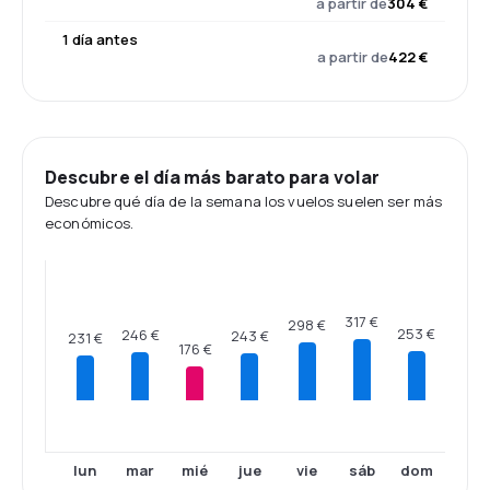
a partir de
304 €
1 día antes
a partir de
422 €
Descubre el día más barato para volar
Descubre qué día de la semana los vuelos suelen ser más
económicos.
317 €
298 €
253 €
246 €
243 €
231 €
176 €
lun
mar
mié
jue
vie
sáb
dom