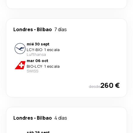
Londres
-
Bilbao
7 días
mié 30 sept
LCY
-
BIO
·
1 escala
Lufthansa
mar 06 oct
BIO
-
LCY
·
1 escala
SWISS
260 €
desde
Londres
-
Bilbao
4 días
sáb 26 sept