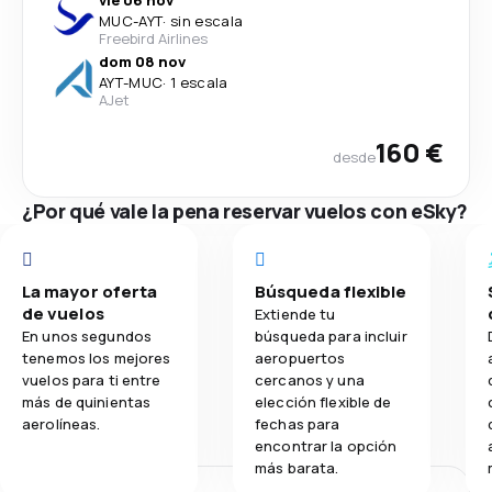
vie 06 nov
MUC
-
AYT
·
sin escala
Freebird Airlines
dom 08 nov
AYT
-
MUC
·
1 escala
AJet
160 €
desde
¿Por qué vale la pena reservar vuelos con eSky?
La mayor oferta
Búsqueda flexible
de vuelos
Extiende tu
En unos segundos
búsqueda para incluir
tenemos los mejores
aeropuertos
vuelos para ti entre
cercanos y una
más de quinientas
elección flexible de
aerolíneas.
fechas para
encontrar la opción
más barata.