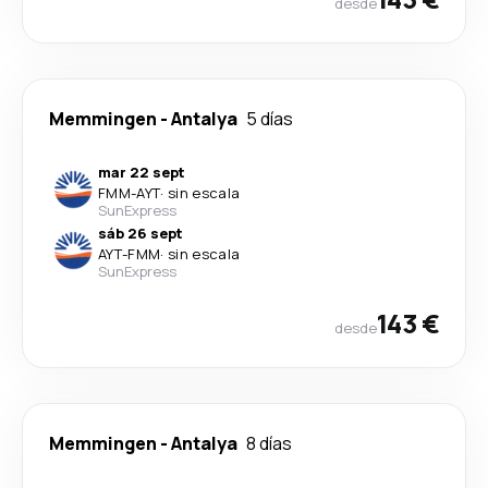
desde
Memmingen
-
Antalya
5 días
mar 22 sept
FMM
-
AYT
·
sin escala
SunExpress
sáb 26 sept
AYT
-
FMM
·
sin escala
SunExpress
143 €
desde
Memmingen
-
Antalya
8 días