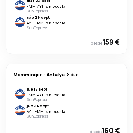
mar 22 sept
FMM
-
AYT
·
sin escala
SunExpress
sáb 26 sept
AYT
-
FMM
·
sin escala
SunExpress
159 €
desde
Memmingen
-
Antalya
8 días
jue 17 sept
FMM
-
AYT
·
sin escala
SunExpress
jue 24 sept
AYT
-
FMM
·
sin escala
SunExpress
160 €
desde