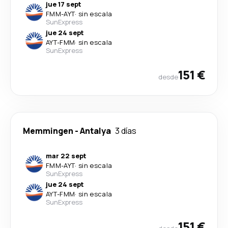
jue 17 sept
FMM
-
AYT
·
sin escala
SunExpress
jue 24 sept
AYT
-
FMM
·
sin escala
SunExpress
151 €
desde
Memmingen
-
Antalya
3 días
mar 22 sept
FMM
-
AYT
·
sin escala
SunExpress
jue 24 sept
AYT
-
FMM
·
sin escala
SunExpress
151 €