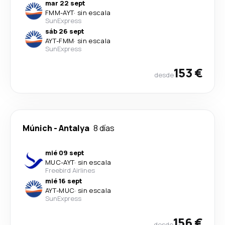
mar 22 sept
FMM
-
AYT
·
sin escala
SunExpress
sáb 26 sept
AYT
-
FMM
·
sin escala
SunExpress
153 €
desde
Múnich
-
Antalya
8 días
mié 09 sept
MUC
-
AYT
·
sin escala
Freebird Airlines
mié 16 sept
AYT
-
MUC
·
sin escala
SunExpress
156 €
desde