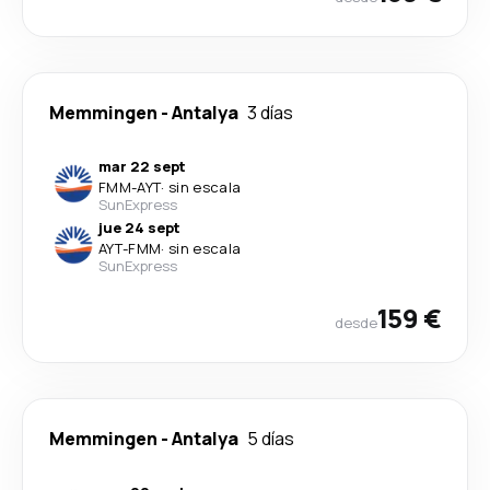
Memmingen
-
Antalya
3 días
mar 22 sept
FMM
-
AYT
·
sin escala
SunExpress
jue 24 sept
AYT
-
FMM
·
sin escala
SunExpress
159 €
desde
Memmingen
-
Antalya
5 días