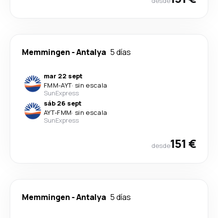
desde
Memmingen
-
Antalya
5 días
mar 22 sept
FMM
-
AYT
·
sin escala
SunExpress
sáb 26 sept
AYT
-
FMM
·
sin escala
SunExpress
151 €
desde
Memmingen
-
Antalya
5 días