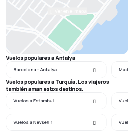
Ver en el mapa
Vuelos populares a Antalya
Barcelona - Antalya
Madrid
Vuelos populares a Turquía. Los viajeros
también aman estos destinos.
Vuelos a Estambul
Vuelos
Vuelos a Nevsehir
Vuelos