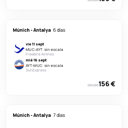
Múnich
-
Antalya
6 días
vie 11 sept
MUC
-
AYT
·
sin escala
Freebird Airlines
mié 16 sept
AYT
-
MUC
·
sin escala
SunExpress
156 €
desde
Múnich
-
Antalya
7 días