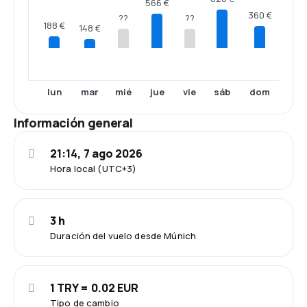
566 €
360 €
??
??
188 €
148 €
lun
mar
mié
jue
vie
sáb
dom
Información general
21:14, 7 ago 2026
Hora local (UTC+3)
3 h
Duración del vuelo desde Múnich
1 TRY = 0.02 EUR
Tipo de cambio