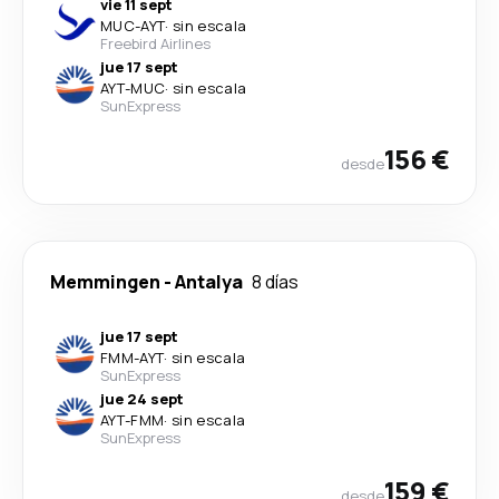
vie 11 sept
MUC
-
AYT
·
sin escala
Freebird Airlines
jue 17 sept
AYT
-
MUC
·
sin escala
SunExpress
156 €
desde
Memmingen
-
Antalya
8 días
jue 17 sept
FMM
-
AYT
·
sin escala
SunExpress
jue 24 sept
AYT
-
FMM
·
sin escala
SunExpress
159 €
desde