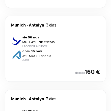
Múnich
-
Antalya
3 días
vie 06 nov
MUC
-
AYT
·
sin escala
Freebird Airlines
dom 08 nov
AYT
-
MUC
·
1 escala
AJet
160 €
desde
Múnich
-
Antalya
3 días