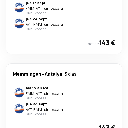
jue 17 sept
FMM
-
AYT
·
sin escala
SunExpress
jue 24 sept
AYT
-
FMM
·
sin escala
SunExpress
143 €
desde
Memmingen
-
Antalya
3 días
mar 22 sept
FMM
-
AYT
·
sin escala
SunExpress
jue 24 sept
AYT
-
FMM
·
sin escala
SunExpress
143 €