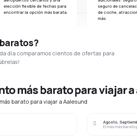
aeropuertos cercanos y una
adicionales: seguro 
elección flexible de fechas para
seguro de cancelaci
encontrar la opción más barata.
de coche, atraccion
más.
 baratos?
Cada día comparamos cientos de ofertas para
úbrelas!
to más barato para viajar a
más barato para viajar a Aalesund
Agosto, Septiem
El mes más barato 