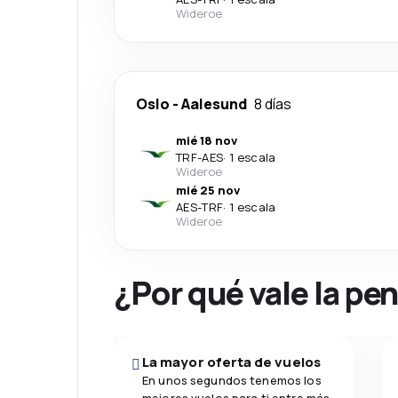
Wideroe
Oslo
-
Aalesund
8 días
mié 18 nov
TRF
-
AES
·
1 escala
Wideroe
mié 25 nov
AES
-
TRF
·
1 escala
Wideroe
¿Por qué vale la pe
La mayor oferta de vuelos
En unos segundos tenemos los