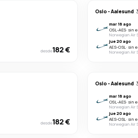
Oslo
-
Aalesund
mar 18 ago
OSL
-
AES
·
sin 
Norwegian Air 
jue 20 ago
182 €
AES
-
OSL
·
sin 
desde
Norwegian Air 
Oslo
-
Aalesund
mar 18 ago
OSL
-
AES
·
sin 
Norwegian Air 
jue 20 ago
182 €
AES
-
OSL
·
sin 
desde
Norwegian Air 