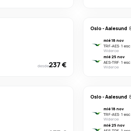
Oslo
-
Aalesund
mié 18 nov
TRF
-
AES
·
1 esc
Wideroe
mié 25 nov
237 €
AES
-
TRF
·
1 esc
desde
Wideroe
Oslo
-
Aalesund
mié 18 nov
TRF
-
AES
·
1 esc
Wideroe
mié 25 nov
AES
-
TRF
·
1 esc