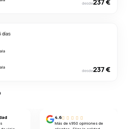
237 €
desde
6 días
ala
ala
237 €
desde
?
idad
4.6
os
Más de 4950 opiniones de