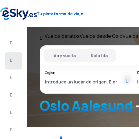
Tu plataforma de viaje
Vuelos baratos
Vuelos desde Oslo
Vuelos
Vuelo+Hotel
Ida y vuelta
Solo ida
Vuelos
baratos
Orgien
D
Vacaciones
Último
minuto
Oslo Aalesund
Escapadas
Alojamientos