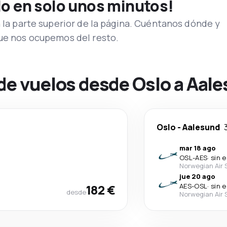
lo en solo unos minutos!
n la parte superior de la página. Cuéntanos dónde y
que nos ocupemos del resto.
de vuelos desde Oslo a Aal
Oslo
-
Aalesund
mar 18 ago
OSL
-
AES
·
sin 
Norwegian Air 
jue 20 ago
182 €
AES
-
OSL
·
sin 
desde
Norwegian Air 