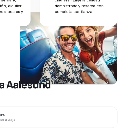
de viaje,
clientes - Elige la calidad
ón, alquiler
demostrada y reserva con
es locales y
completa confianza.
 a Aalesund
bre
para viajar