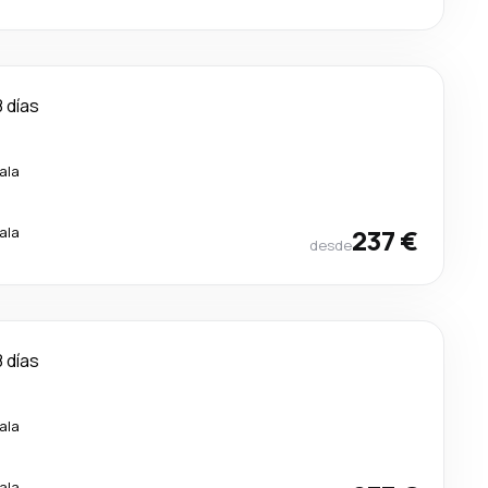
8 días
ala
ala
237 €
desde
8 días
ala
ala