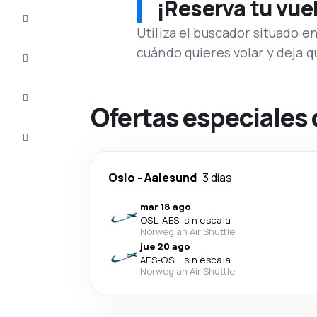
¡Reserva tu vue
Ofertas
Utiliza el buscador situado e
cuándo quieres volar y deja 
Completa
el viaje
Inspiración
y consejos
Ofertas especiales 
Atención
al cliente
Oslo
-
Aalesund
3 días
mar 18 ago
OSL
-
AES
·
sin escala
Norwegian Air Shuttle
jue 20 ago
AES
-
OSL
·
sin escala
Norwegian Air Shuttle