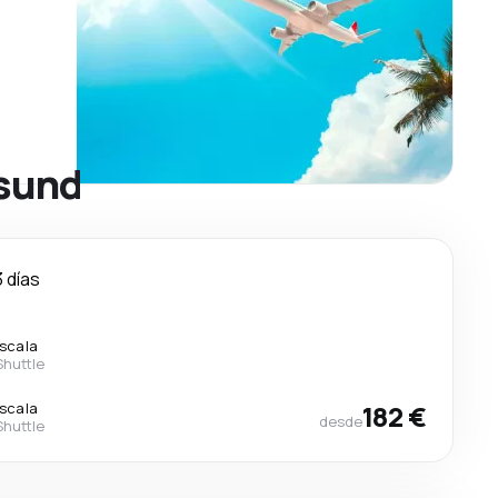
esund
3 días
escala
Shuttle
escala
182 €
desde
Shuttle