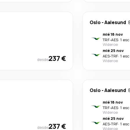
Oslo
-
Aalesund
mié 18 nov
TRF
-
AES
·
1 esc
Wideroe
mié 25 nov
237 €
AES
-
TRF
·
1 esc
desde
Wideroe
Oslo
-
Aalesund
mié 18 nov
TRF
-
AES
·
1 esc
Wideroe
mié 25 nov
237 €
AES
-
TRF
·
1 esc
desde
Wideroe