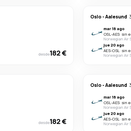
Oslo
-
Aalesund
mar 18 ago
OSL
-
AES
·
sin 
Norwegian Air 
jue 20 ago
182 €
AES
-
OSL
·
sin 
desde
Norwegian Air 
Oslo
-
Aalesund
mar 18 ago
OSL
-
AES
·
sin 
Norwegian Air 
jue 20 ago
182 €
AES
-
OSL
·
sin 
desde
Norwegian Air 