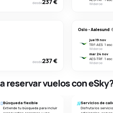
237 €
desde
Wideroe
Oslo
-
Aalesund
jue 19 nov
TRF
-
AES
·
1 esc
Wideroe
mar 24 nov
237 €
AES
-
TRF
·
1 esc
desde
Wideroe
na reservar vuelos con eSky
Búsqueda flexible
Servicios de cal
Extiende tu búsqueda para incluir
Disfruta los servici