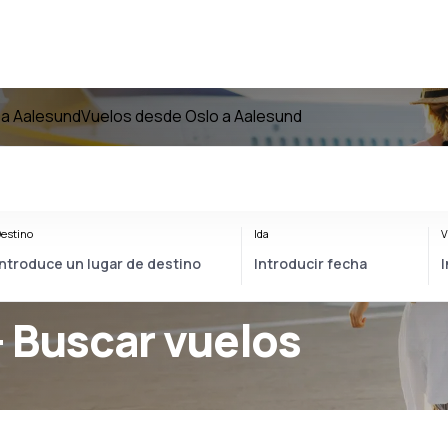
 a Aalesund
Vuelos desde Oslo a Aalesund
estino
Ida
V
- Buscar vuelos