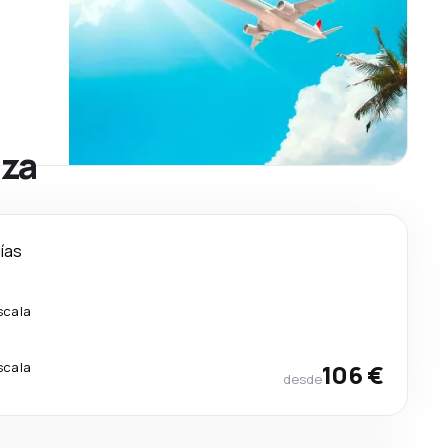
iza
días
scala
scala
106 €
desde