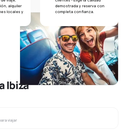
de viaje,
clientes - Elige la calidad
ón, alquiler
demostrada y reserva con
es locales y
completa confianza.
a Ibiza
para viajar