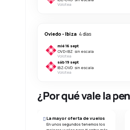
Volotea
Oviedo
-
Ibiza
4 días
mié 16 sept
OVD
-
IBZ
·
sin escala
Volotea
sáb 19 sept
IBZ
-
OVD
·
sin escala
Volotea
¿Por qué vale la pe
La mayor oferta de vuelos
En unos segundos tenemos los