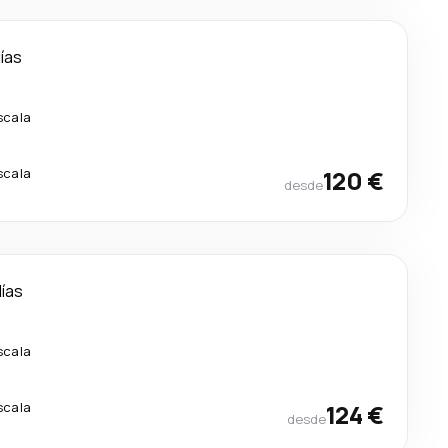
días
scala
scala
120 €
desde
días
scala
scala
124 €
desde