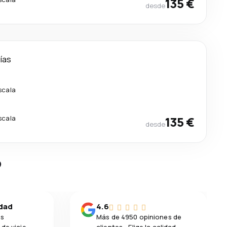
135 €
desde
días
scala
scala
135 €
desde
?
idad
4.6
os
Más de 4950 opiniones de