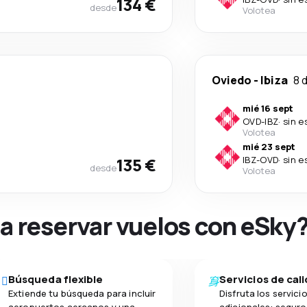
134 €
desde
Volotea
Oviedo
-
Ibiza
8 
mié 16 sept
OVD
-
IBZ
·
sin e
Volotea
mié 23 sept
135 €
IBZ
-
OVD
·
sin e
desde
Volotea
na reservar vuelos con eSky
Búsqueda flexible
Servicios de cal
Extiende tu búsqueda para incluir
Disfruta los servici