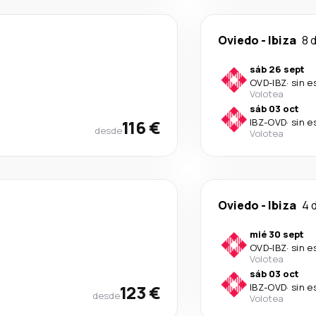
Oviedo
-
Ibiza
8 
sáb 26 sept
OVD
-
IBZ
·
sin e
Volotea
sáb 03 oct
116 €
IBZ
-
OVD
·
sin e
desde
Volotea
Oviedo
-
Ibiza
4 
mié 30 sept
OVD
-
IBZ
·
sin e
Volotea
sáb 03 oct
123 €
IBZ
-
OVD
·
sin e
desde
Volotea