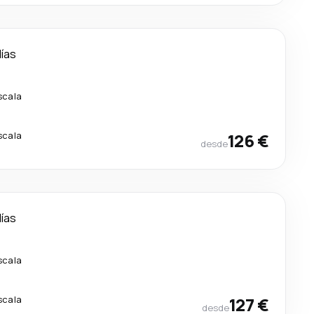
días
scala
scala
126 €
desde
días
scala
scala
127 €
desde