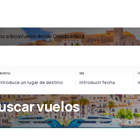
os a Ibiza
Vuelos desde Oviedo a Ibiza
estino
Ida
V
uscar vuelos