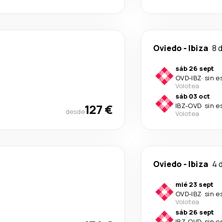
Oviedo
-
Ibiza
8 
sáb 26 sept
OVD
-
IBZ
·
sin e
Volotea
sáb 03 oct
127 €
IBZ
-
OVD
·
sin e
desde
Volotea
Oviedo
-
Ibiza
4 
mié 23 sept
OVD
-
IBZ
·
sin e
Volotea
sáb 26 sept
IBZ
-
OVD
·
sin e