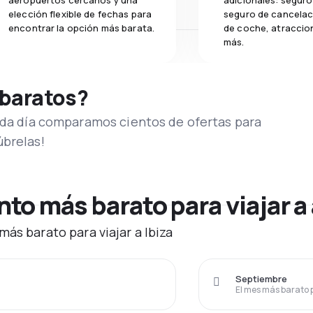
aeropuertos cercanos y una
adicionales: seguro 
elección flexible de fechas para
seguro de cancelaci
encontrar la opción más barata.
de coche, atraccion
más.
 baratos?
Cada día comparamos cientos de ofertas para
úbrelas!
o más barato para viajar a 
ás barato para viajar a Ibiza
Septiembre
El mes más barato 