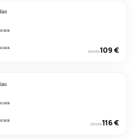
días
scala
scala
109 €
desde
días
scala
scala
116 €
desde