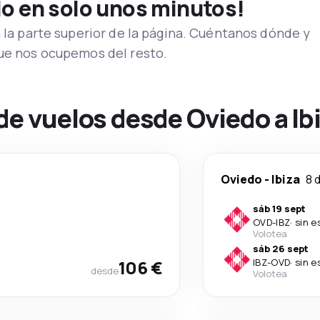
lo en solo unos minutos!
n la parte superior de la página. Cuéntanos dónde y
que nos ocupemos del resto.
de vuelos desde Oviedo a Ib
Oviedo
-
Ibiza
8 
sáb 19 sept
OVD
-
IBZ
·
sin e
Volotea
sáb 26 sept
106 €
IBZ
-
OVD
·
sin e
desde
Volotea