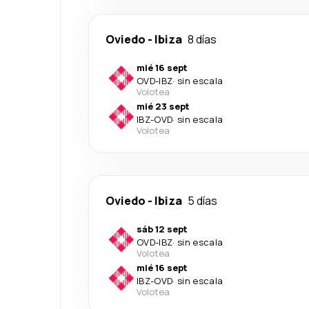
Oviedo
-
Ibiza
8 días
mié 16 sept
OVD
-
IBZ
·
sin escala
Volotea
mié 23 sept
IBZ
-
OVD
·
sin escala
Volotea
Oviedo
-
Ibiza
5 días
sáb 12 sept
OVD
-
IBZ
·
sin escala
Volotea
mié 16 sept
IBZ
-
OVD
·
sin escala
Volotea