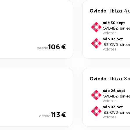
Oviedo
-
Ibiza
4 
mié 30 sept
OVD
-
IBZ
·
sin e
Volotea
sáb 03 oct
106 €
IBZ
-
OVD
·
sin e
desde
Volotea
Oviedo
-
Ibiza
8 
sáb 26 sept
OVD
-
IBZ
·
sin e
Volotea
sáb 03 oct
113 €
IBZ
-
OVD
·
sin e
desde
Volotea