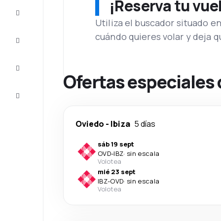
¡Reserva tu vue
Ofertas
Utiliza el buscador situado e
cuándo quieres volar y deja 
Completa
el viaje
Inspiración
y consejos
Ofertas especiales 
Atención
al cliente
Oviedo
-
Ibiza
5 días
sáb 19 sept
OVD
-
IBZ
·
sin escala
Volotea
mié 23 sept
IBZ
-
OVD
·
sin escala
Volotea