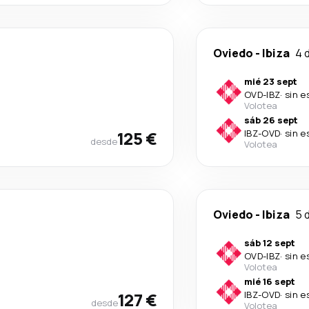
Oviedo
-
Ibiza
4 
mié 23 sept
OVD
-
IBZ
·
sin e
Volotea
sáb 26 sept
125 €
IBZ
-
OVD
·
sin e
desde
Volotea
Oviedo
-
Ibiza
5 
sáb 12 sept
OVD
-
IBZ
·
sin e
Volotea
mié 16 sept
127 €
IBZ
-
OVD
·
sin e
desde
Volotea