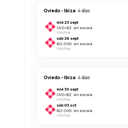
Oviedo
-
Ibiza
4 días
mié 23 sept
OVD
-
IBZ
·
sin escala
Volotea
sáb 26 sept
IBZ
-
OVD
·
sin escala
Volotea
Oviedo
-
Ibiza
4 días
mié 30 sept
OVD
-
IBZ
·
sin escala
Volotea
sáb 03 oct
IBZ
-
OVD
·
sin escala
Volotea