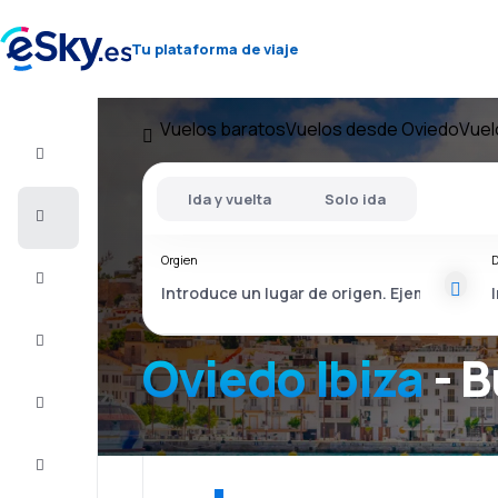
Tu plataforma de viaje
Vuelos baratos
Vuelos desde Oviedo
Vuel
Vuelo+Hotel
Ida y vuelta
Solo ida
Vuelos
baratos
Orgien
D
Vacaciones
Último
minuto
Oviedo Ibiza
- B
Escapadas
Alojamientos