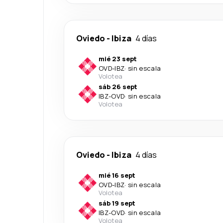
Oviedo
-
Ibiza
4 días
mié 23 sept
OVD
-
IBZ
·
sin escala
Volotea
sáb 26 sept
IBZ
-
OVD
·
sin escala
Volotea
Oviedo
-
Ibiza
4 días
mié 16 sept
OVD
-
IBZ
·
sin escala
Volotea
sáb 19 sept
IBZ
-
OVD
·
sin escala
Volotea