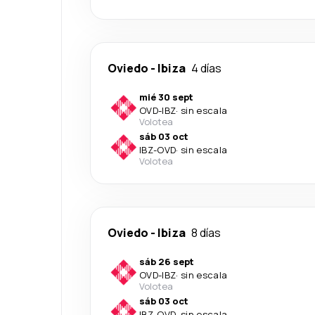
Oviedo
-
Ibiza
4 días
mié 30 sept
OVD
-
IBZ
·
sin escala
Volotea
sáb 03 oct
IBZ
-
OVD
·
sin escala
Volotea
Oviedo
-
Ibiza
8 días
sáb 26 sept
OVD
-
IBZ
·
sin escala
Volotea
sáb 03 oct
IBZ
-
OVD
·
sin escala