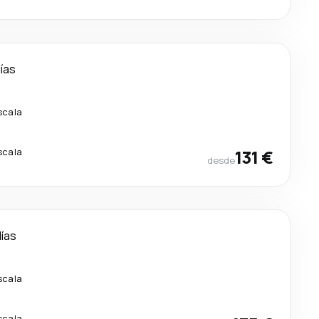
días
scala
scala
131 €
desde
días
scala
scala