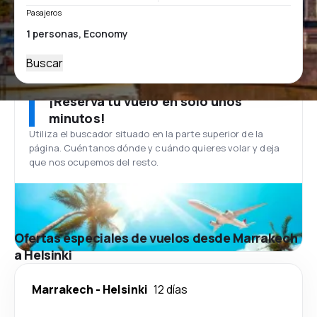
Pasajeros
Buscar
¡Reserva tu vuelo en solo unos
minutos!
Utiliza el buscador situado en la parte superior de la
página. Cuéntanos dónde y cuándo quieres volar y deja
que nos ocupemos del resto.
Ofertas especiales de vuelos desde Marrakech
a Helsinki
Marrakech
-
Helsinki
12 días