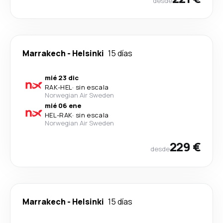
desde
Marrakech
-
Helsinki
15 días
mié 23 dic
RAK
-
HEL
·
sin escala
Norwegian Air Sweden
mié 06 ene
HEL
-
RAK
·
sin escala
Norwegian Air Sweden
229 €
desde
Marrakech
-
Helsinki
15 días