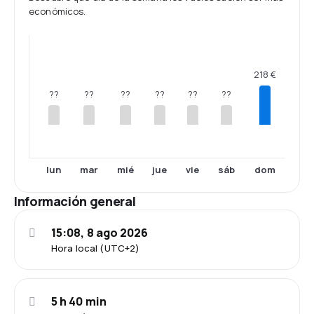
económicos.
218 €
??
??
??
??
??
??
lun
mar
mié
jue
vie
sáb
dom
Información general
15:08, 8 ago 2026
Hora local (UTC+2)
5 h 40 min