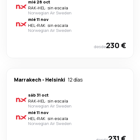
mié 28 oct
RAK
-
HEL
·
sin escala
Norwegian Air Sweden
mié 11 nov
HEL
-
RAK
·
sin escala
Norwegian Air Sweden
230 €
desde
Marrakech
-
Helsinki
12 días
sáb 31 oct
RAK
-
HEL
·
sin escala
Norwegian Air Sweden
mié 11 nov
HEL
-
RAK
·
sin escala
Norwegian Air Sweden
231 €
desde