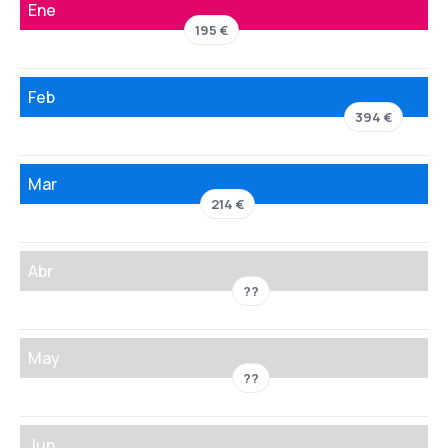
Ene
195 €
Feb
394 €
Mar
214 €
Abr
??
May
??
Jun