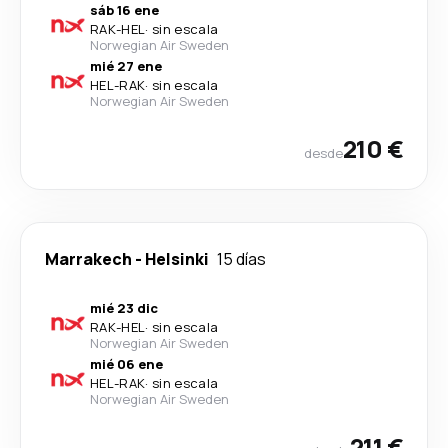
sáb 16 ene
RAK
-
HEL
·
sin escala
Norwegian Air Sweden
mié 27 ene
HEL
-
RAK
·
sin escala
Norwegian Air Sweden
210 €
desde
Marrakech
-
Helsinki
15 días
mié 23 dic
RAK
-
HEL
·
sin escala
Norwegian Air Sweden
mié 06 ene
HEL
-
RAK
·
sin escala
Norwegian Air Sweden
211 €