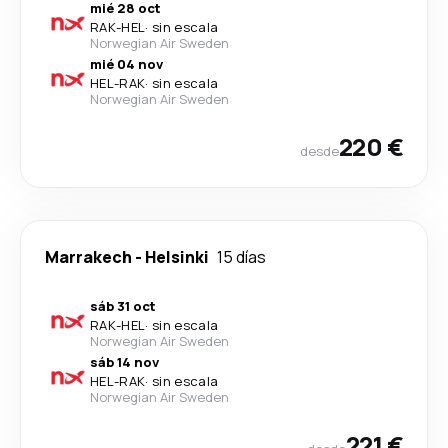
mié 28 oct
RAK
-
HEL
·
sin escala
Norwegian Air Sweden
mié 04 nov
HEL
-
RAK
·
sin escala
Norwegian Air Sweden
220 €
desde
Marrakech
-
Helsinki
15 días
sáb 31 oct
RAK
-
HEL
·
sin escala
Norwegian Air Sweden
sáb 14 nov
HEL
-
RAK
·
sin escala
Norwegian Air Sweden
221 €