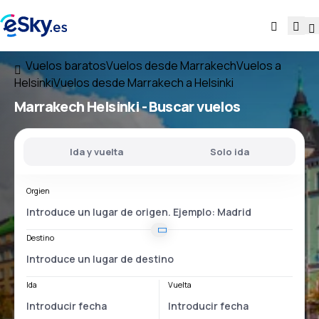
Vuelos baratos
Vuelos desde Marrakech
Vuelos a
Helsinki
Vuelos desde Marrakech a Helsinki
Marrakech Helsinki
- Buscar vuelos
Ida y vuelta
Solo ida
Orgien
Destino
Ida
Vuelta