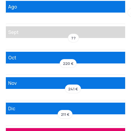
Ago
Sept
??
Oct
220 €
Nov
241 €
Dic
211 €