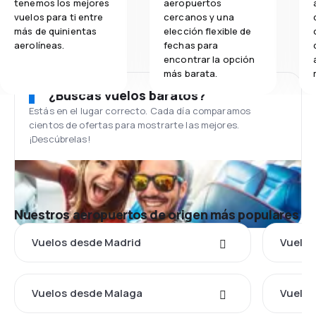
tenemos los mejores
aeropuertos
vuelos para ti entre
cercanos y una
más de quinientas
elección flexible de
aerolíneas.
fechas para
encontrar la opción
más barata.
¿Buscas vuelos baratos?
Estás en el lugar correcto. Cada día comparamos
cientos de ofertas para mostrarte las mejores.
¡Descúbrelas!
Nuestros aeropuertos de origen más populares
Vuelos desde Madrid
Vuelos
Vuelos desde Malaga
Vuelos