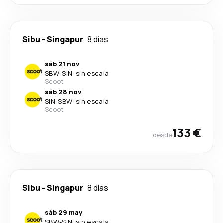
Sibu
-
Singapur
8 días
sáb 21 nov
SBW
-
SIN
·
sin escala
Scoot
sáb 28 nov
SIN
-
SBW
·
sin escala
Scoot
133 €
desde
Sibu
-
Singapur
8 días
sáb 29 may
SBW
-
SIN
·
sin escala