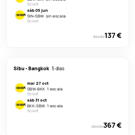
Scoot
sáb 05 jun
SIN
-
SBW
·
sin escala
Scoot
137 €
desde
Sibu
-
Bangkok
5 días
mar 27 oct
SBW
-
BKK
·
1 escala
Scoot
sáb 31 oct
BKK
-
SBW
·
1 escala
Scoot
367 €
desde