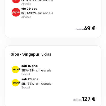
AirAsia
vie 09 oct
KCH
-
SBW
·
sin escala
AirAsia
49 €
desde
Sibu
-
Singapur
8 días
sáb 16 ene
SBW
-
SIN
·
sin escala
Scoot
sáb 23 ene
SIN
-
SBW
·
sin escala
Scoot
127 €
desde