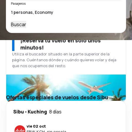
Pasajeros
Buscar
¡Reserva tu vuelo en solo unos
minutos!
Utiliza el buscador situado en la parte superior de la
página. Cuéntanos dónde y cuándo quieres volar y deja
que nos ocupemos del resto.
Ofertas especiales de vuelos desde Sibu
Sibu
-
Kuching
8 días
vie 02 oct
SBW
-
KCH
·
sin escala