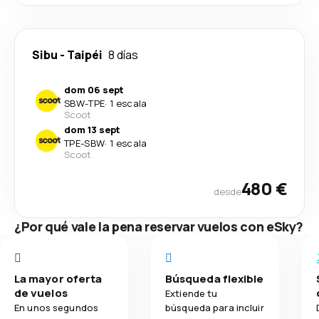
Sibu
-
Taipéi
8 días
dom 06 sept
SBW
-
TPE
·
1 escala
Scoot
dom 13 sept
TPE
-
SBW
·
1 escala
Scoot
480 €
desde
¿Por qué vale la pena reservar vuelos con eSky?
La mayor oferta
Búsqueda flexible
de vuelos
Extiende tu
En unos segundos
búsqueda para incluir