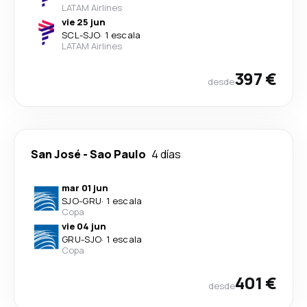
LATAM Airlines
vie 25 jun
SCL
-
SJO
·
1 escala
LATAM Airlines
397 €
desde
San José
-
Sao Paulo
4 días
mar 01 jun
SJO
-
GRU
·
1 escala
Copa
vie 04 jun
GRU
-
SJO
·
1 escala
Copa
401 €
desde