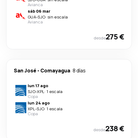
Avianca
sáb 06 mar
GUA
-
SJO
·
sin escala
Avianca
275 €
desde
San José
-
Comayagua
8 días
lun 17 ago
SJO
-
XPL
·
1 escala
Copa
lun 24 ago
XPL
-
SJO
·
1 escala
Copa
238 €
desde