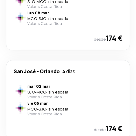
SJO
-
MCO
·
sin escala
Volaris Costa Rica
lun 08 mar
MCO
-
SJO
·
sin escala
Volaris Costa Rica
174 €
desde
San José
-
Orlando
4 días
mar 02 mar
SJO
-
MCO
·
sin escala
Volaris Costa Rica
vie 05 mar
MCO
-
SJO
·
sin escala
Volaris Costa Rica
174 €
desde