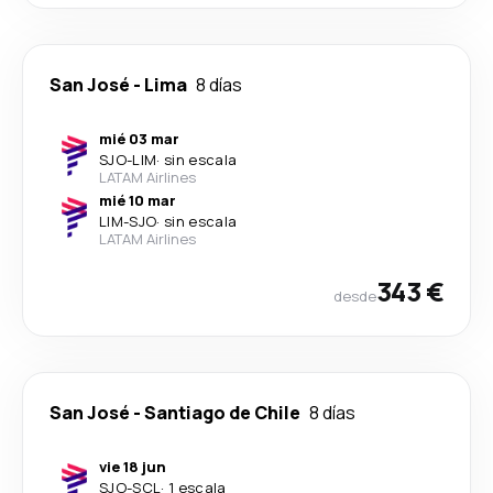
San José
-
Lima
8 días
mié 03 mar
SJO
-
LIM
·
sin escala
LATAM Airlines
mié 10 mar
LIM
-
SJO
·
sin escala
LATAM Airlines
343 €
desde
San José
-
Santiago de Chile
8 días
vie 18 jun
SJO
-
SCL
·
1 escala