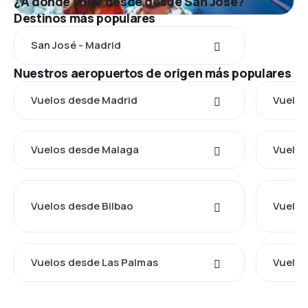
¿A dónde volar desde desde San José?
Destinos más populares
San José - Madrid
Nuestros aeropuertos de origen más populares
Vuelos desde Madrid
Vuelos
Vuelos desde Malaga
Vuelos
Vuelos desde Bilbao
Vuelos
Vuelos desde Las Palmas
Vuelos