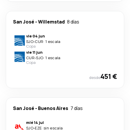
San José
-
Willemstad
8 días
vie 04 jun
SJO
-
CUR
·
1 escala
Copa
vie 11 jun
CUR
-
SJO
·
1 escala
Copa
451 €
desde
San José
-
Buenos Aires
7 días
mié 14 jul
SJO
-
EZE
·
sin escala