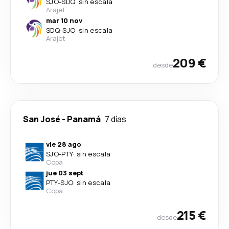
SJO
-
SDQ
·
sin escala
Arajet
mar 10 nov
SDQ
-
SJO
·
sin escala
Arajet
209 €
desde
San José
-
Panamá
7 días
vie 28 ago
SJO
-
PTY
·
sin escala
Copa
jue 03 sept
PTY
-
SJO
·
sin escala
Copa
215 €
desde