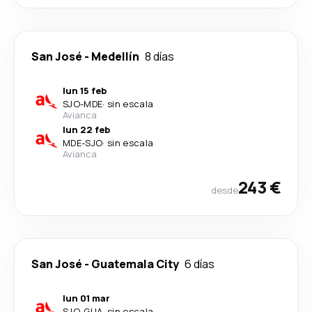
San José
-
Medellín
8 días
lun 15 feb
SJO
-
MDE
·
sin escala
Avianca
lun 22 feb
MDE
-
SJO
·
sin escala
Avianca
243 €
desde
San José
-
Guatemala City
6 días
lun 01 mar
SJO
-
GUA
·
sin escala