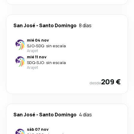
San José
-
Santo Domingo
8 días
mié 04 nov
SJO
-
SDQ
·
sin escala
Arajet
mié 11 nov
SDQ
-
SJO
·
sin escala
Arajet
209 €
desde
San José
-
Santo Domingo
4 días
sáb 07 nov