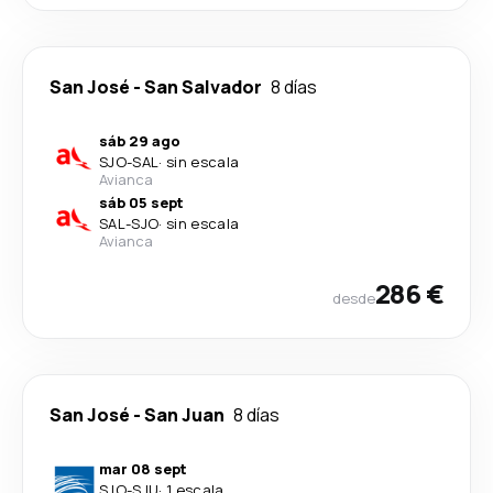
San José
-
San Salvador
8 días
sáb 29 ago
SJO
-
SAL
·
sin escala
Avianca
sáb 05 sept
SAL
-
SJO
·
sin escala
Avianca
286 €
desde
San José
-
San Juan
8 días
mar 08 sept
SJO
-
SJU
·
1 escala