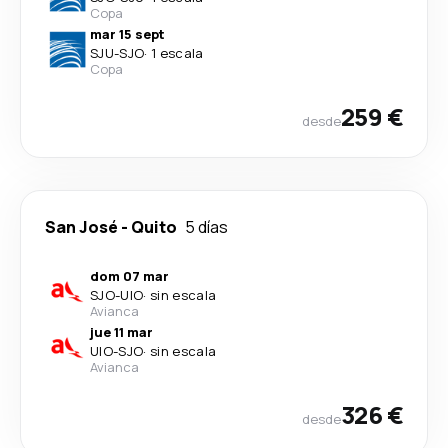
Copa
mar 15 sept
SJU
-
SJO
·
1 escala
Copa
259 €
desde
San José
-
Quito
5 días
dom 07 mar
SJO
-
UIO
·
sin escala
Avianca
jue 11 mar
UIO
-
SJO
·
sin escala
Avianca
326 €
desde