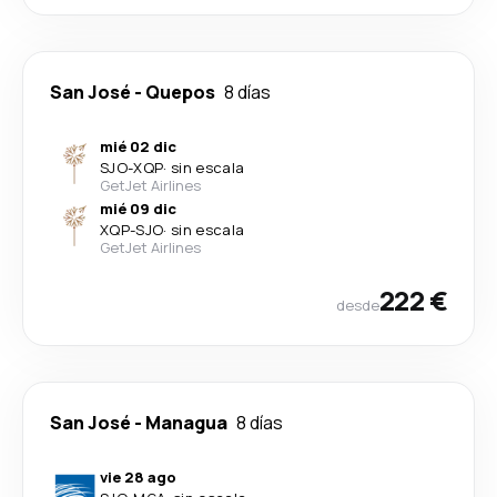
San José
-
Quepos
8 días
mié 02 dic
SJO
-
XQP
·
sin escala
GetJet Airlines
mié 09 dic
XQP
-
SJO
·
sin escala
GetJet Airlines
222 €
desde
San José
-
Managua
8 días
vie 28 ago