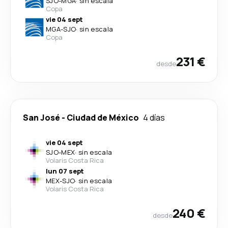
SJO
-
MGA
·
sin escala
Copa
vie 04 sept
MGA
-
SJO
·
sin escala
Copa
231 €
desde
San José
-
Ciudad de México
4 días
vie 04 sept
SJO
-
MEX
·
sin escala
Volaris Costa Rica
lun 07 sept
MEX
-
SJO
·
sin escala
Volaris Costa Rica
240 €
desde