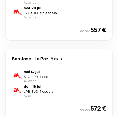
Avianca
mar 20 jul
EZE
-
SJO
·
sin escala
Avianca
557 €
desde
San José
-
La Paz
5 días
mié 14 jul
SJO
-
LPB
·
1 escala
Avianca
dom 18 jul
LPB
-
SJO
·
1 escala
Avianca
572 €
desde