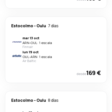
Estocolmo
-
Oulu
7 días
mar 13 oct
ARN
-
OUL
·
1 escala
Finnair
lun 19 oct
OUL
-
ARN
·
1 escala
Air Baltic
169 €
desde
Estocolmo
-
Oulu
8 días