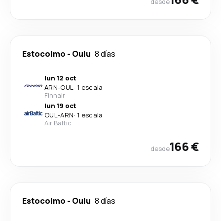
desde
Estocolmo
-
Oulu
8 días
lun 12 oct
ARN
-
OUL
·
1 escala
Finnair
lun 19 oct
OUL
-
ARN
·
1 escala
Air Baltic
166 €
desde
Estocolmo
-
Oulu
8 días