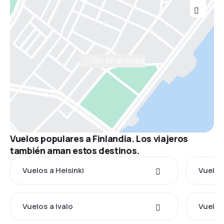
Ver en el mapa
Vuelos populares a Finlandia. Los viajeros
también aman estos destinos.
Vuelos a Helsinki
Vuelos
Vuelos a Ivalo
Vuelos 