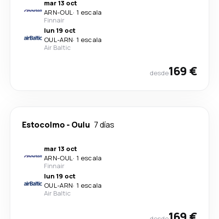
mar 13 oct
ARN
-
OUL
·
1 escala
Finnair
lun 19 oct
OUL
-
ARN
·
1 escala
Air Baltic
169 €
desde
Estocolmo
-
Oulu
7 días
mar 13 oct
ARN
-
OUL
·
1 escala
Finnair
lun 19 oct
OUL
-
ARN
·
1 escala
Air Baltic
169 €
desde