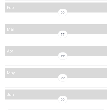
Feb
??
Mar
??
Abr
??
May
??
Jun
??