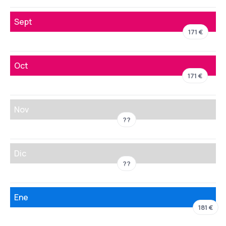
Sept
171 €
Oct
171 €
Nov
??
Dic
??
Ene
181 €