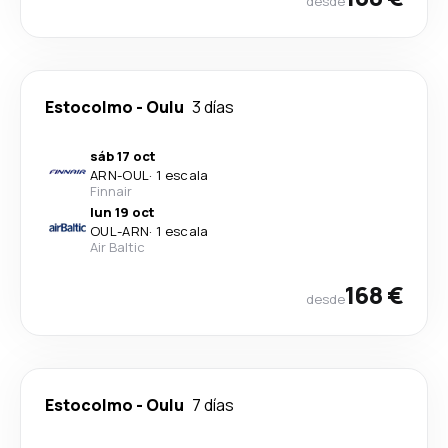
desde
Estocolmo
-
Oulu
3 días
sáb 17 oct
ARN
-
OUL
·
1 escala
Finnair
lun 19 oct
OUL
-
ARN
·
1 escala
Air Baltic
168 €
desde
Estocolmo
-
Oulu
7 días