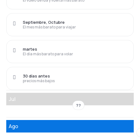
El vuelo de ida y vuelta más barato
Septiembre, Octubre
El mes más barato para viajar
martes
El día más barato para volar
30 días antes
precios más bajos
Jul
??
Ago