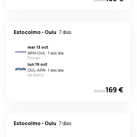
Estocolmo
-
Oulu
7 días
mar 13 oct
ARN
-
OUL
·
1 escala
Finnair
lun 19 oct
OUL
-
ARN
·
1 escala
Air Baltic
169 €
desde
Estocolmo
-
Oulu
7 días