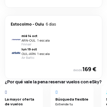
Estocolmo
-
Oulu
6 días
mié 14 oct
ARN
-
OUL
·
1 escala
Finnair
lun 19 oct
OUL
-
ARN
·
1 escala
Air Baltic
169 €
desde
¿Por qué vale la pena reservar vuelos con eSky?
La mayor oferta
Búsqueda flexible
de vuelos
Extiende tu