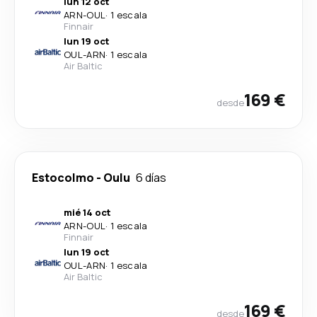
lun 12 oct
ARN
-
OUL
·
1 escala
Finnair
lun 19 oct
OUL
-
ARN
·
1 escala
Air Baltic
169 €
desde
Estocolmo
-
Oulu
6 días
mié 14 oct
ARN
-
OUL
·
1 escala
Finnair
lun 19 oct
OUL
-
ARN
·
1 escala
Air Baltic
169 €
desde