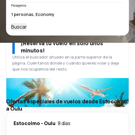
Pasajeros
Buscar
¡Reserva tu vuelo en solo unos
minutos!
Utiliza el buscador situado en la parte superior de la
página. Cuéntanos dónde y cuándo quieres volar y deja
que nos ocupemos del resto.
Ofertas especiales de vuelos desde Estocolmo
a Oulu
Estocolmo
-
Oulu
8 días