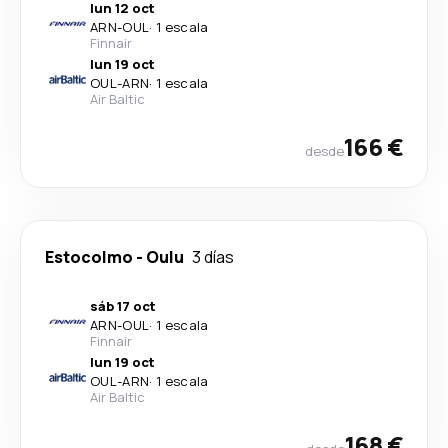
lun 12 oct
ARN
-
OUL
·
1 escala
Finnair
lun 19 oct
OUL
-
ARN
·
1 escala
Air Baltic
166 €
desde
Estocolmo
-
Oulu
3 días
sáb 17 oct
ARN
-
OUL
·
1 escala
Finnair
lun 19 oct
OUL
-
ARN
·
1 escala
Air Baltic
168 €