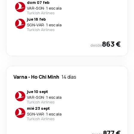
dom 07 feb
VAR
-
SGN
·
1 escala
Turkish Airlines
jue 18 feb
SGN
-
VAR
·
1 escala
Turkish Airlines
863 €
desde
Varna
-
Ho Chi Minh
14 días
jue 10 sept
VAR
-
SGN
·
1 escala
Turkish Airlines
mié 23 sept
SGN
-
VAR
·
1 escala
Turkish Airlines
877 €