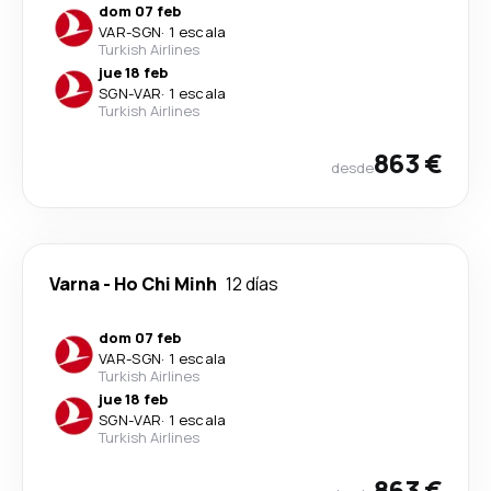
dom 07 feb
VAR
-
SGN
·
1 escala
Turkish Airlines
jue 18 feb
SGN
-
VAR
·
1 escala
Turkish Airlines
863 €
desde
Varna
-
Ho Chi Minh
12 días
dom 07 feb
VAR
-
SGN
·
1 escala
Turkish Airlines
jue 18 feb
SGN
-
VAR
·
1 escala
Turkish Airlines
863 €