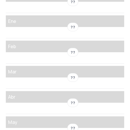
??
Ene
??
Feb
??
Mar
??
Abr
??
May
??