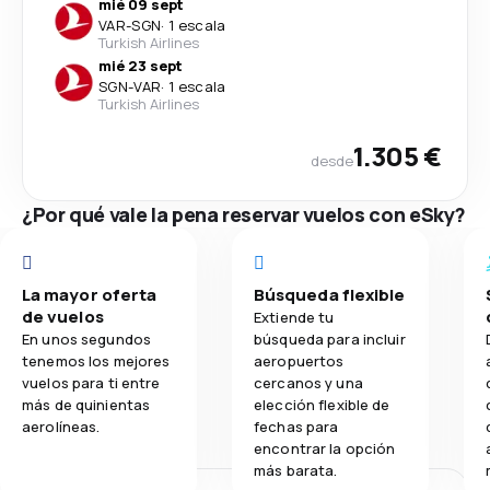
mié 09 sept
VAR
-
SGN
·
1 escala
Turkish Airlines
mié 23 sept
SGN
-
VAR
·
1 escala
Turkish Airlines
1.305 €
desde
¿Por qué vale la pena reservar vuelos con eSky?
La mayor oferta
Búsqueda flexible
de vuelos
Extiende tu
En unos segundos
búsqueda para incluir
tenemos los mejores
aeropuertos
vuelos para ti entre
cercanos y una
más de quinientas
elección flexible de
aerolíneas.
fechas para
encontrar la opción
más barata.