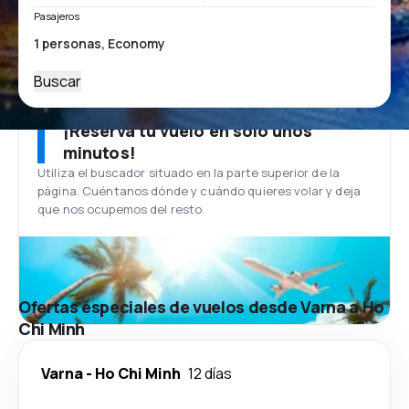
Pasajeros
Buscar
¡Reserva tu vuelo en solo unos
minutos!
Utiliza el buscador situado en la parte superior de la
página. Cuéntanos dónde y cuándo quieres volar y deja
que nos ocupemos del resto.
Ofertas especiales de vuelos desde Varna a Ho
Chi Minh
Varna
-
Ho Chi Minh
12 días