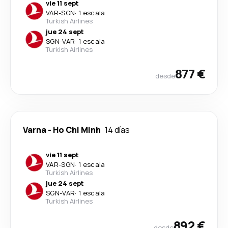
vie 11 sept
VAR
-
SGN
·
1 escala
Turkish Airlines
jue 24 sept
SGN
-
VAR
·
1 escala
Turkish Airlines
877 €
desde
Varna
-
Ho Chi Minh
14 días
vie 11 sept
VAR
-
SGN
·
1 escala
Turkish Airlines
jue 24 sept
SGN
-
VAR
·
1 escala
Turkish Airlines
892 €
desde