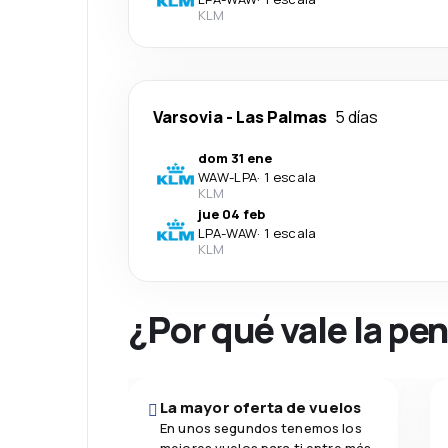
KLM
Varsovia
-
Las Palmas
5 días
dom 31 ene
WAW
-
LPA
·
1 escala
KLM
jue 04 feb
LPA
-
WAW
·
1 escala
KLM
¿Por qué vale la pe
La mayor oferta de vuelos
En unos segundos tenemos los