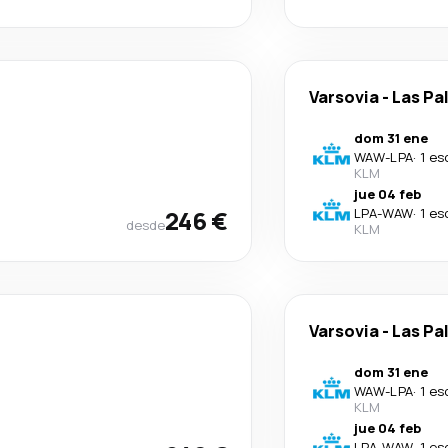
Varsovia
-
Las Pa
dom 31 ene
WAW
-
LPA
·
1 es
KLM
jue 04 feb
246 €
LPA
-
WAW
·
1 es
desde
KLM
Varsovia
-
Las Pa
dom 31 ene
WAW
-
LPA
·
1 es
KLM
jue 04 feb
LPA
-
WAW
·
1 es