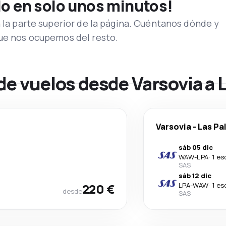
lo en solo unos minutos!
n la parte superior de la página. Cuéntanos dónde y
que nos ocupemos del resto.
de vuelos desde Varsovia a 
Varsovia
-
Las Pa
sáb 05 dic
WAW
-
LPA
·
1 es
SAS
sáb 12 dic
220 €
LPA
-
WAW
·
1 es
desde
SAS