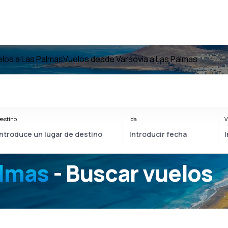
los a Las Palmas
Vuelos desde Varsovia a Las Palmas
estino
Ida
V
almas
- Buscar vuelos