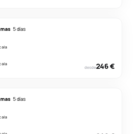
lmas
5 días
cala
cala
246 €
desde
lmas
5 días
cala
cala