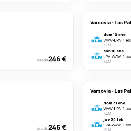
Varsovia
-
Las Pa
dom 10 ene
WAW
-
LPA
·
1 es
KLM
sáb 16 ene
246 €
LPA
-
WAW
·
1 es
desde
KLM
Varsovia
-
Las Pa
dom 31 ene
WAW
-
LPA
·
1 es
KLM
jue 04 feb
246 €
LPA
-
WAW
·
1 es
desde
KLM