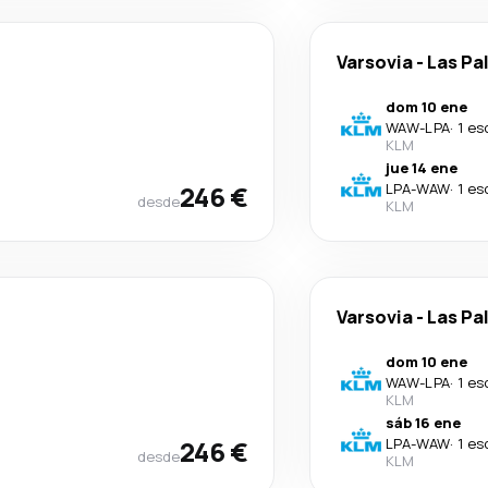
Varsovia
-
Las Pa
dom 10 ene
WAW
-
LPA
·
1 es
KLM
jue 14 ene
246 €
LPA
-
WAW
·
1 es
desde
KLM
Varsovia
-
Las Pa
dom 10 ene
WAW
-
LPA
·
1 es
KLM
sáb 16 ene
246 €
LPA
-
WAW
·
1 es
desde
KLM