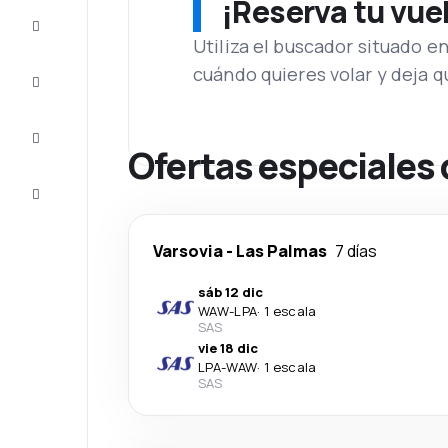
¡Reserva tu vue
Ofertas
Utiliza el buscador situado e
cuándo quieres volar y deja 
Completa
el viaje
Inspiración
y consejos
Ofertas especiales 
Atención
al cliente
Varsovia
-
Las Palmas
7 días
sáb 12 dic
WAW
-
LPA
·
1 escala
SAS
vie 18 dic
LPA
-
WAW
·
1 escala
SAS