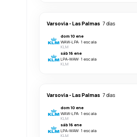
Varsovia
-
Las Palmas
7 días
dom 10 ene
WAW
-
LPA
·
1 escala
KLM
sáb 16 ene
LPA
-
WAW
·
1 escala
KLM
Varsovia
-
Las Palmas
7 días
dom 10 ene
WAW
-
LPA
·
1 escala
KLM
sáb 16 ene
LPA
-
WAW
·
1 escala
KLM