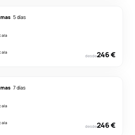
lmas
5 días
cala
cala
246 €
desde
lmas
7 días
cala
cala
246 €
desde