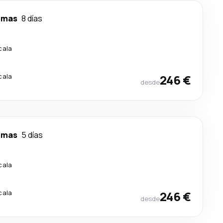
lmas
8 días
cala
cala
246 €
desde
lmas
5 días
cala
cala
246 €
desde