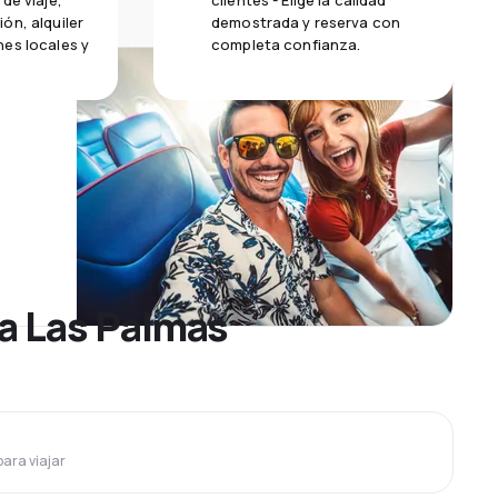
de viaje,
clientes - Elige la calidad
ón, alquiler
demostrada y reserva con
es locales y
completa confianza.
 a Las Palmas
para viajar