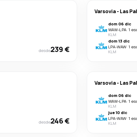
Varsovia
-
Las Pa
dom 06 dic
WAW
-
LPA
·
1 es
KLM
dom 13 dic
239 €
LPA
-
WAW
·
1 es
desde
KLM
Varsovia
-
Las Pa
dom 06 dic
WAW
-
LPA
·
1 es
KLM
jue 10 dic
246 €
LPA
-
WAW
·
1 es
desde
KLM