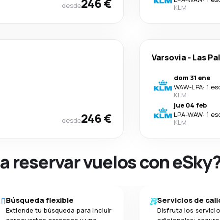
246 €
desde
KLM
Varsovia
-
Las Pa
dom 31 ene
WAW
-
LPA
·
1 es
KLM
jue 04 feb
246 €
LPA
-
WAW
·
1 es
desde
KLM
na reservar vuelos con eSky
Búsqueda flexible
Servicios de cal
Extiende tu búsqueda para incluir
Disfruta los servici