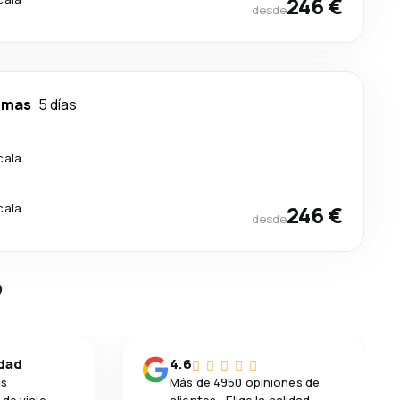
246 €
desde
lmas
5 días
cala
cala
246 €
desde
?
idad
4.6
os
Más de 4950 opiniones de