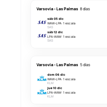
Varsovia
-
Las Palmas
8 días
sáb 05 dic
WAW
-
LPA
·
1 escala
SAS
sáb 12 dic
LPA
-
WAW
·
1 escala
SAS
Varsovia
-
Las Palmas
5 días
dom 06 dic
WAW
-
LPA
·
1 escala
KLM
jue 10 dic
LPA
-
WAW
·
1 escala
KLM