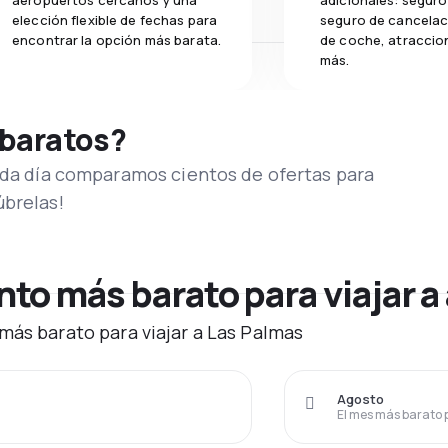
aeropuertos cercanos y una
adicionales: seguro 
elección flexible de fechas para
seguro de cancelaci
encontrar la opción más barata.
de coche, atraccion
más.
 baratos?
Cada día comparamos cientos de ofertas para
úbrelas!
o más barato para viajar a
más barato para viajar a Las Palmas
Agosto
El mes más barato 