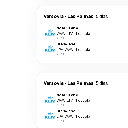
Varsovia
-
Las Palmas
5 días
dom 10 ene
WAW
-
LPA
·
1 escala
KLM
jue 14 ene
LPA
-
WAW
·
1 escala
KLM
Varsovia
-
Las Palmas
5 días
dom 10 ene
WAW
-
LPA
·
1 escala
KLM
jue 14 ene
LPA
-
WAW
·
1 escala
KLM