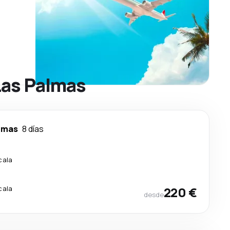
Las Palmas
lmas
8 días
cala
cala
220 €
desde