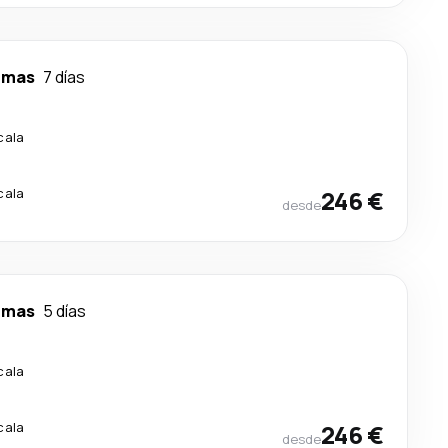
lmas
7 días
cala
cala
246 €
desde
lmas
5 días
cala
cala
246 €
desde