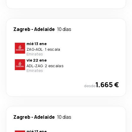
Zagreb
-
Adelaide
10 días
mié 13 ene
ZAG
-
ADL
·
1 escala
Emirates
vie 22 ene
ADL
-
ZAG
·
2 escalas
Emirates
1.665 €
desde
Zagreb
-
Adelaide
10 días
mié 13 ene