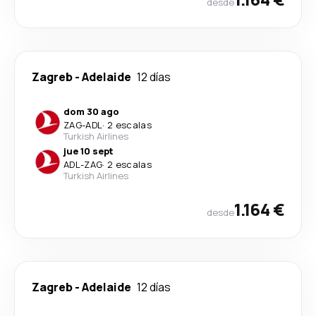
desde
Zagreb
-
Adelaide
12 días
dom 30 ago
ZAG
-
ADL
·
2 escalas
Turkish Airlines
jue 10 sept
ADL
-
ZAG
·
2 escalas
Turkish Airlines
1.164 €
desde
Zagreb
-
Adelaide
12 días