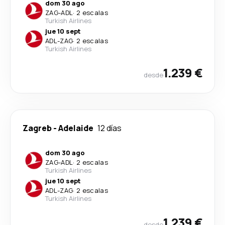
dom 30 ago
ZAG
-
ADL
·
2 escalas
Turkish Airlines
jue 10 sept
ADL
-
ZAG
·
2 escalas
Turkish Airlines
1.239 €
desde
Zagreb
-
Adelaide
12 días
dom 30 ago
ZAG
-
ADL
·
2 escalas
Turkish Airlines
jue 10 sept
ADL
-
ZAG
·
2 escalas
Turkish Airlines
1.239 €
desde