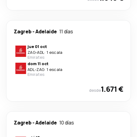
Zagreb
-
Adelaide
11 días
jue 01 oct
ZAG
-
ADL
·
1 escala
Emirates
dom 11 oct
ADL
-
ZAG
·
1 escala
Emirates
1.671 €
desde
Zagreb
-
Adelaide
10 días