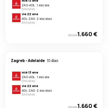
mié 13 ene
ZAG
-
ADL
·
1 escala
Emirates
vie 22 ene
ADL
-
ZAG
·
2 escalas
Emirates
1.660 €
desde
Zagreb
-
Adelaide
10 días
mié 13 ene
ZAG
-
ADL
·
1 escala
Emirates
vie 22 ene
ADL
-
ZAG
·
2 escalas
Emirates
1.660 €
desde