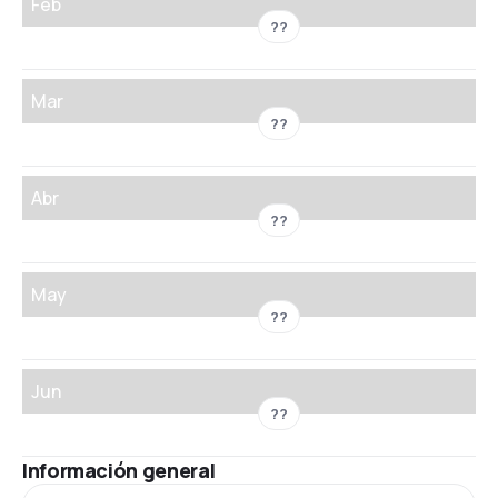
Feb
??
Mar
??
Abr
??
May
??
Jun
??
Información general