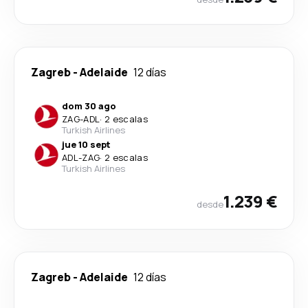
Zagreb
-
Adelaide
12 días
dom 30 ago
ZAG
-
ADL
·
2 escalas
Turkish Airlines
jue 10 sept
ADL
-
ZAG
·
2 escalas
Turkish Airlines
1.239 €
desde
Zagreb
-
Adelaide
12 días