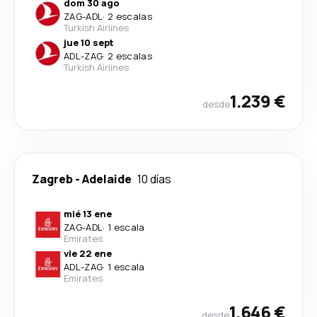
dom 30 ago
ZAG
-
ADL
·
2 escalas
Turkish Airlines
jue 10 sept
ADL
-
ZAG
·
2 escalas
Turkish Airlines
1.239 €
desde
Zagreb
-
Adelaide
10 días
mié 13 ene
ZAG
-
ADL
·
1 escala
Emirates
vie 22 ene
ADL
-
ZAG
·
1 escala
Emirates
1.646 €
desde