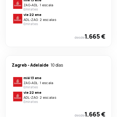
mié 13 ene
ZAG
-
ADL
·
1 escala
Emirates
vie 22 ene
ADL
-
ZAG
·
2 escalas
Emirates
1.665 €
desde
Zagreb
-
Adelaide
10 días
mié 13 ene
ZAG
-
ADL
·
1 escala
Emirates
vie 22 ene
ADL
-
ZAG
·
2 escalas
Emirates
1.665 €
desde