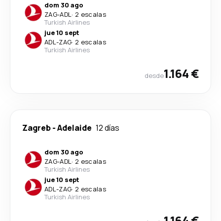
dom 30 ago
ZAG
-
ADL
·
2 escalas
Turkish Airlines
jue 10 sept
ADL
-
ZAG
·
2 escalas
Turkish Airlines
1.164 €
desde
Zagreb
-
Adelaide
12 días
dom 30 ago
ZAG
-
ADL
·
2 escalas
Turkish Airlines
jue 10 sept
ADL
-
ZAG
·
2 escalas
Turkish Airlines
1.164 €