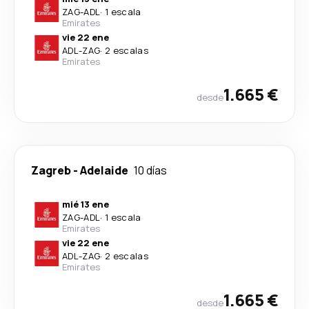
ZAG
-
ADL
·
1 escala
Emirates
vie 22 ene
ADL
-
ZAG
·
2 escalas
Emirates
1.665 €
desde
Zagreb
-
Adelaide
10 días
mié 13 ene
ZAG
-
ADL
·
1 escala
Emirates
vie 22 ene
ADL
-
ZAG
·
2 escalas
Emirates
1.665 €
desde