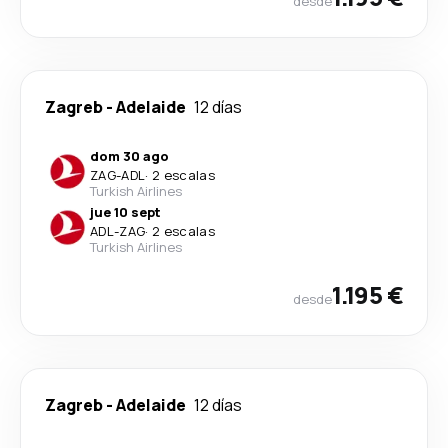
desde
Zagreb
-
Adelaide
12 días
dom 30 ago
ZAG
-
ADL
·
2 escalas
Turkish Airlines
jue 10 sept
ADL
-
ZAG
·
2 escalas
Turkish Airlines
1.195 €
desde
Zagreb
-
Adelaide
12 días