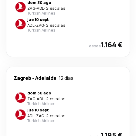
dom 30 ago
ZAG
-
ADL
·
2 escalas
Turkish Airlines
jue 10 sept
ADL
-
ZAG
·
2 escalas
Turkish Airlines
1.164 €
desde
Zagreb
-
Adelaide
12 días
dom 30 ago
ZAG
-
ADL
·
2 escalas
Turkish Airlines
jue 10 sept
ADL
-
ZAG
·
2 escalas
Turkish Airlines
1.195 €