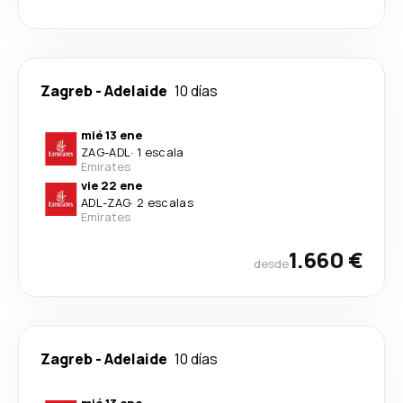
Zagreb
-
Adelaide
10 días
mié 13 ene
ZAG
-
ADL
·
1 escala
Emirates
vie 22 ene
ADL
-
ZAG
·
2 escalas
Emirates
1.660 €
desde
Zagreb
-
Adelaide
10 días