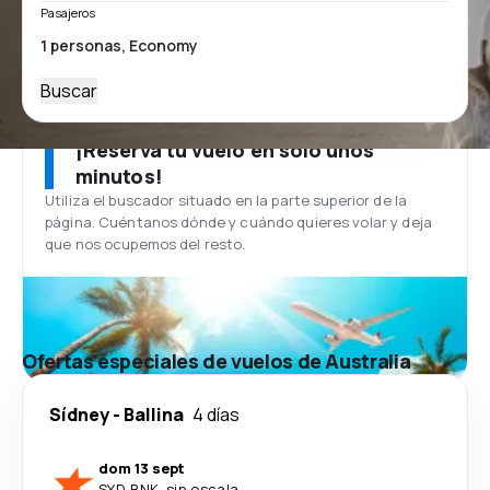
Pasajeros
Buscar
¡Reserva tu vuelo en solo unos
minutos!
Utiliza el buscador situado en la parte superior de la
página. Cuéntanos dónde y cuándo quieres volar y deja
que nos ocupemos del resto.
Ofertas especiales de vuelos de Australia
Sídney
-
Ballina
4 días
dom 13 sept
SYD
-
BNK
·
sin escala