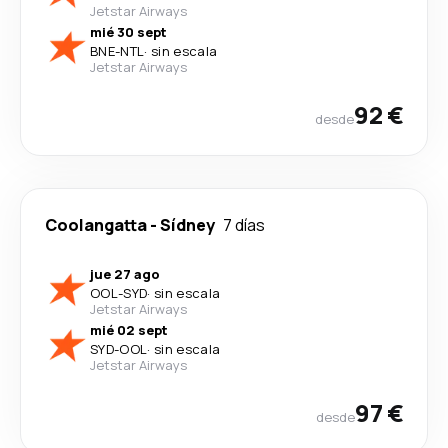
Jetstar Airways
mié 30 sept
BNE
-
NTL
·
sin escala
Jetstar Airways
92 €
desde
Coolangatta
-
Sídney
7 días
jue 27 ago
OOL
-
SYD
·
sin escala
Jetstar Airways
mié 02 sept
SYD
-
OOL
·
sin escala
Jetstar Airways
97 €
desde