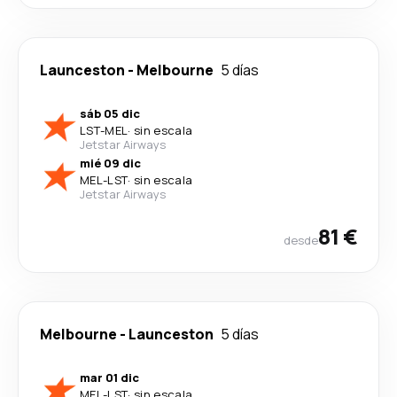
Launceston
-
Melbourne
5 días
sáb 05 dic
LST
-
MEL
·
sin escala
Jetstar Airways
mié 09 dic
MEL
-
LST
·
sin escala
Jetstar Airways
81 €
desde
Melbourne
-
Launceston
5 días
mar 01 dic
MEL
-
LST
·
sin escala