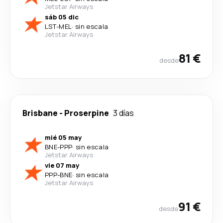
Jetstar Airways
sáb 05 dic
LST
-
MEL
·
sin escala
Jetstar Airways
81 €
desde
Brisbane
-
Proserpine
3 días
mié 05 may
BNE
-
PPP
·
sin escala
Jetstar Airways
vie 07 may
PPP
-
BNE
·
sin escala
Jetstar Airways
91 €
desde