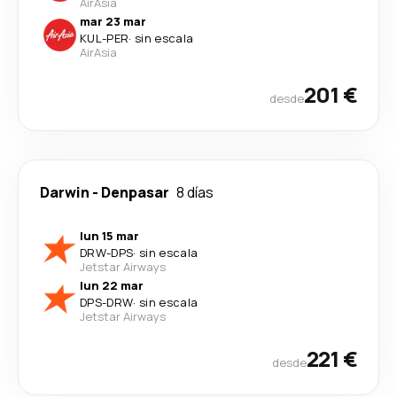
AirAsia
mar 23 mar
KUL
-
PER
·
sin escala
AirAsia
201 €
desde
Darwin
-
Denpasar
8 días
lun 15 mar
DRW
-
DPS
·
sin escala
Jetstar Airways
lun 22 mar
DPS
-
DRW
·
sin escala
Jetstar Airways
221 €
desde