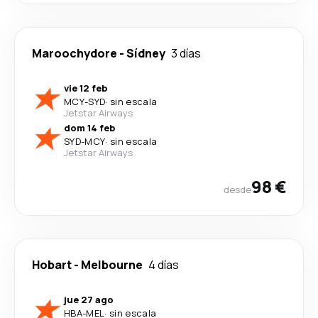
Maroochydore
-
Sídney
3 días
vie 12 feb
MCY
-
SYD
·
sin escala
Jetstar Airways
dom 14 feb
SYD
-
MCY
·
sin escala
Jetstar Airways
98 €
desde
Hobart
-
Melbourne
4 días
jue 27 ago
HBA
-
MEL
·
sin escala