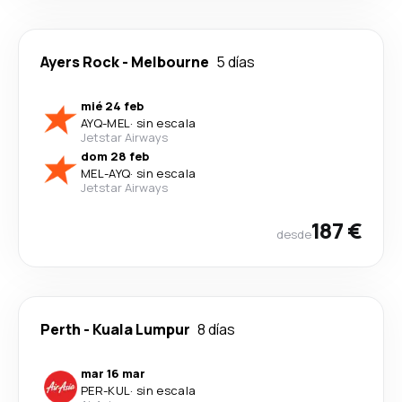
Ayers Rock
-
Melbourne
5 días
mié 24 feb
AYQ
-
MEL
·
sin escala
Jetstar Airways
dom 28 feb
MEL
-
AYQ
·
sin escala
Jetstar Airways
187 €
desde
Perth
-
Kuala Lumpur
8 días
mar 16 mar
PER
-
KUL
·
sin escala