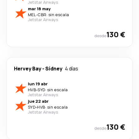
Jetstar Airways
mar 18 may
MEL
-
CBR
·
sin escala
Jetstar Airways
130 €
desde
Hervey Bay
-
Sídney
4 días
lun 19 abr
HVB
-
SYD
·
sin escala
Jetstar Airways
jue 22 abr
SYD
-
HVB
·
sin escala
Jetstar Airways
130 €
desde