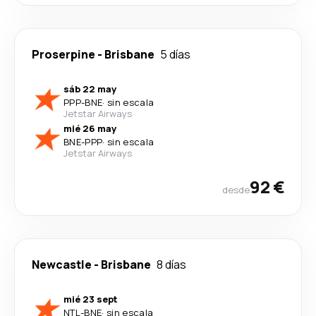
Proserpine
-
Brisbane
5 días
sáb 22 may
PPP
-
BNE
·
sin escala
Jetstar Airways
mié 26 may
BNE
-
PPP
·
sin escala
Jetstar Airways
92 €
desde
Newcastle
-
Brisbane
8 días
mié 23 sept
NTL
-
BNE
·
sin escala