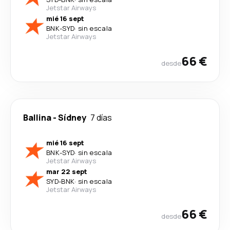
Jetstar Airways
mié 16 sept
BNK
-
SYD
·
sin escala
Jetstar Airways
66 €
desde
Ballina
-
Sídney
7 días
mié 16 sept
BNK
-
SYD
·
sin escala
Jetstar Airways
mar 22 sept
SYD
-
BNK
·
sin escala
Jetstar Airways
66 €
desde