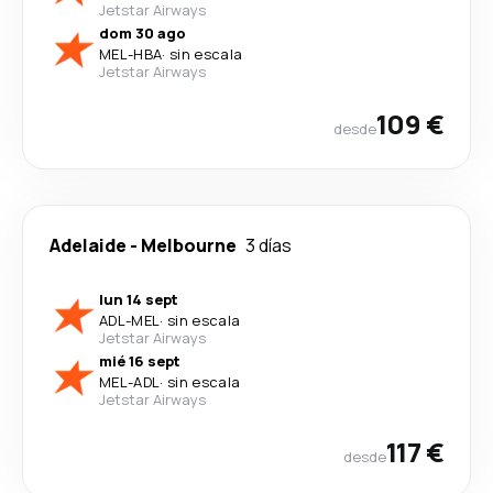
Jetstar Airways
dom 30 ago
MEL
-
HBA
·
sin escala
Jetstar Airways
109 €
desde
Adelaide
-
Melbourne
3 días
lun 14 sept
ADL
-
MEL
·
sin escala
Jetstar Airways
mié 16 sept
MEL
-
ADL
·
sin escala
Jetstar Airways
117 €
desde