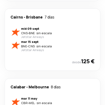
Cairns
-
Brisbane
7 días
mié 09 sept
CNS
-
BNE
·
sin escala
Jetstar Airways
mar 15 sept
BNE
-
CNS
·
sin escala
Jetstar Airways
125 €
desde
Calabar
-
Melbourne
8 días
mar 11 may
CBR
-
MEL
·
sin escala