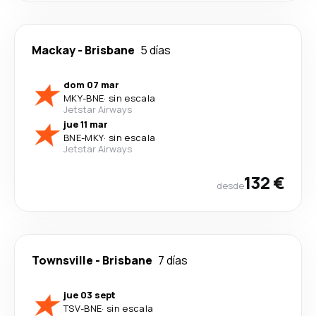
Mackay
-
Brisbane
5 días
dom 07 mar
MKY
-
BNE
·
sin escala
Jetstar Airways
jue 11 mar
BNE
-
MKY
·
sin escala
Jetstar Airways
132 €
desde
Townsville
-
Brisbane
7 días
jue 03 sept
TSV
-
BNE
·
sin escala