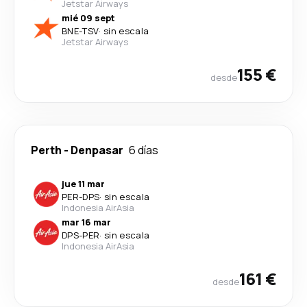
Jetstar Airways
mié 09 sept
BNE
-
TSV
·
sin escala
Jetstar Airways
155 €
desde
Perth
-
Denpasar
6 días
jue 11 mar
PER
-
DPS
·
sin escala
Indonesia AirAsia
mar 16 mar
DPS
-
PER
·
sin escala
Indonesia AirAsia
161 €
desde