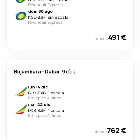
Rwandair Express
dom 30 ago
KGL
-
BJM
·
sin escala
Rwandair Express
491 €
desde
Bujumbura
-
Dubai
9 días
lun 14 dic
BJM
-
DXB
·
1 escala
Ethiopian Airlines
mar 22 dic
DXB
-
BJM
·
1 escala
Ethiopian Airlines
762 €
desde