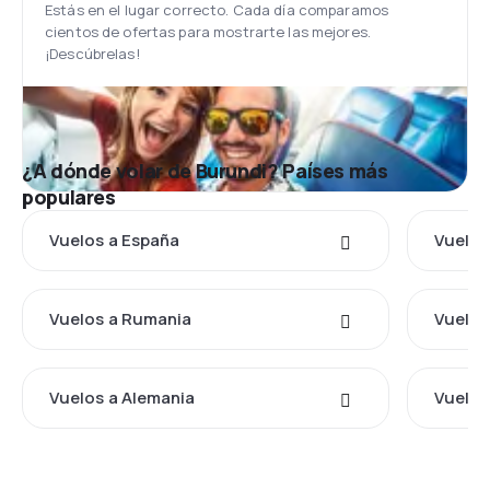
Estás en el lugar correcto. Cada día comparamos
cientos de ofertas para mostrarte las mejores.
¡Descúbrelas!
¿A dónde volar de Burundi? Países más
populares
Vuelos a España
Vuelos 
Vuelos a Rumania
Vuelos
Vuelos a Alemania
Vuelos