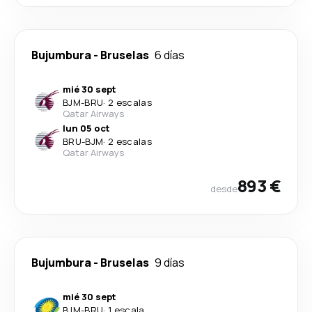
Bujumbura
-
Bruselas
6 días
mié 30 sept
BJM
-
BRU
·
2 escalas
Qatar Airways
lun 05 oct
BRU
-
BJM
·
2 escalas
Qatar Airways
893 €
desde
Bujumbura
-
Bruselas
9 días
mié 30 sept
BJM
-
BRU
·
1 escala