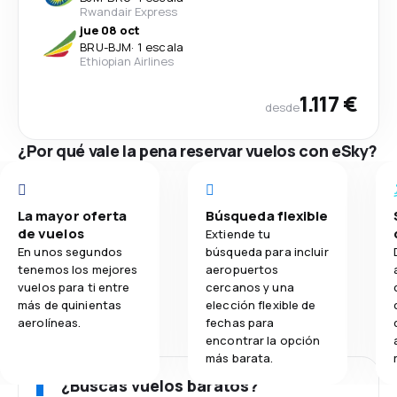
Rwandair Express
jue 08 oct
BRU
-
BJM
·
1 escala
Ethiopian Airlines
1.117 €
desde
¿Por qué vale la pena reservar vuelos con eSky?
La mayor oferta
Búsqueda flexible
de vuelos
Extiende tu
En unos segundos
búsqueda para incluir
tenemos los mejores
aeropuertos
vuelos para ti entre
cercanos y una
más de quinientas
elección flexible de
aerolíneas.
fechas para
encontrar la opción
más barata.
¿Buscas vuelos baratos?