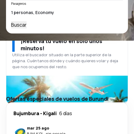
Pasajeros
Buscar
¡Reserva tu vuelo en solo unos
minutos!
Utiliza el buscador situado en la parte superior de la
página. Cuéntanos dónde y cuándo quieres volar y deja
que nos ocupemos del resto.
Ofertas especiales de vuelos de Burundi
Bujumbura
-
Kigali
6 días
mar 25 ago
BJM
-
KGL
·
sin escala