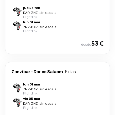
jue 25 feb
DAR
-
ZNZ
·
sin escala
Flightlink
lun 01 mar
ZNZ
-
DAR
·
sin escala
Flightlink
53 €
desde
Zanzíbar
-
Dar es Salaam
5 días
lun 01 mar
ZNZ
-
DAR
·
sin escala
Flightlink
vie 05 mar
DAR
-
ZNZ
·
sin escala
Flightlink