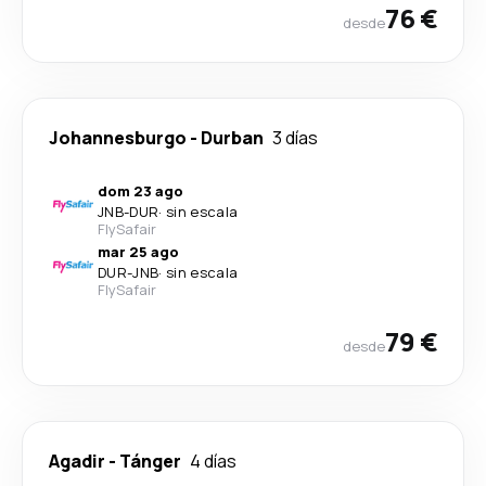
76 €
desde
Johannesburgo
-
Durban
3 días
dom 23 ago
JNB
-
DUR
·
sin escala
FlySafair
mar 25 ago
DUR
-
JNB
·
sin escala
FlySafair
79 €
desde
Agadir
-
Tánger
4 días