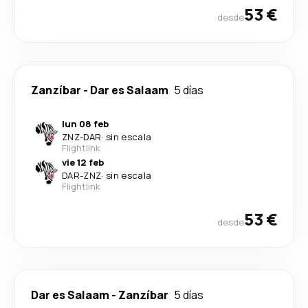
53 €
desde
Zanzíbar
-
Dar es Salaam
5 días
lun 08 feb
ZNZ
-
DAR
·
sin escala
Flightlink
vie 12 feb
DAR
-
ZNZ
·
sin escala
Flightlink
53 €
desde
Dar es Salaam
-
Zanzíbar
5 días