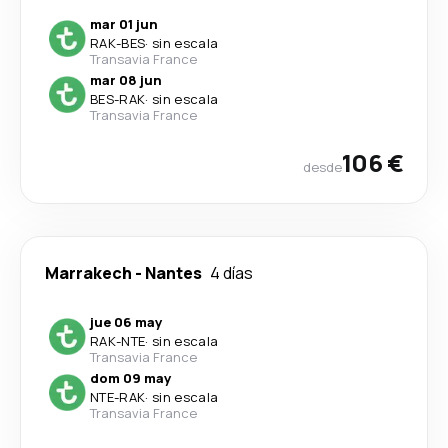
mar 01 jun
RAK
-
BES
·
sin escala
Transavia France
mar 08 jun
BES
-
RAK
·
sin escala
Transavia France
106 €
desde
Marrakech
-
Nantes
4 días
jue 06 may
RAK
-
NTE
·
sin escala
Transavia France
dom 09 may
NTE
-
RAK
·
sin escala
Transavia France