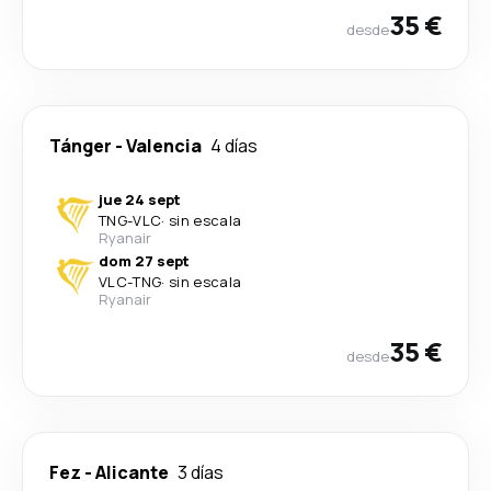
35 €
desde
Tánger
-
Valencia
4 días
jue 24 sept
TNG
-
VLC
·
sin escala
Ryanair
dom 27 sept
VLC
-
TNG
·
sin escala
Ryanair
35 €
desde
Fez
-
Alicante
3 días