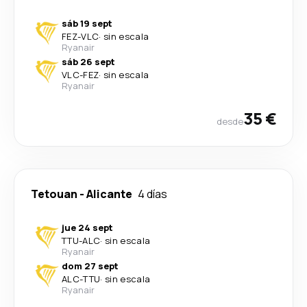
sáb 19 sept
FEZ
-
VLC
·
sin escala
Ryanair
sáb 26 sept
VLC
-
FEZ
·
sin escala
Ryanair
35 €
desde
Tetouan
-
Alicante
4 días
jue 24 sept
TTU
-
ALC
·
sin escala
Ryanair
dom 27 sept
ALC
-
TTU
·
sin escala
Ryanair