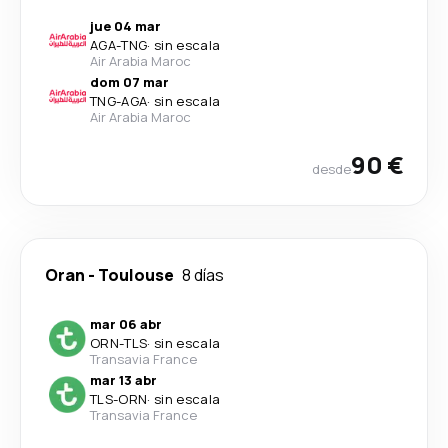
jue 04 mar
AGA
-
TNG
·
sin escala
Air Arabia Maroc
dom 07 mar
TNG
-
AGA
·
sin escala
Air Arabia Maroc
90 €
desde
Oran
-
Toulouse
8 días
mar 06 abr
ORN
-
TLS
·
sin escala
Transavia France
mar 13 abr
TLS
-
ORN
·
sin escala
Transavia France