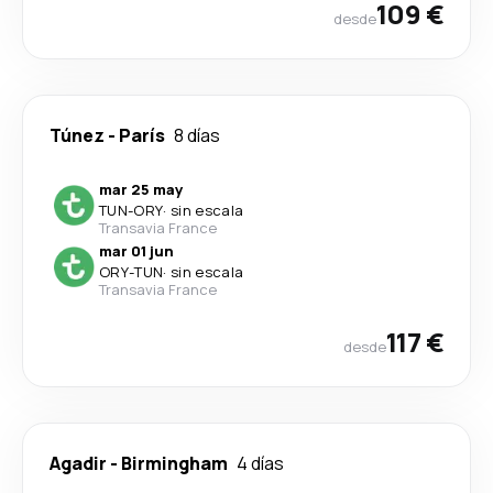
109 €
desde
Túnez
-
París
8 días
mar 25 may
TUN
-
ORY
·
sin escala
Transavia France
mar 01 jun
ORY
-
TUN
·
sin escala
Transavia France
117 €
desde
Agadir
-
Birmingham
4 días