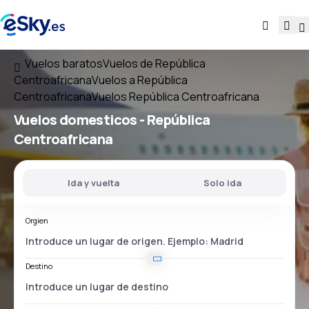
Vuelos baratos
Vuelos de República
Centroafricana
Vuelos a República
Centroafricana
Vuelos República Centroafricana
Vuelos domesticos -
República
Centroafricana
Ida y vuelta
Solo ida
Orgien
Destino