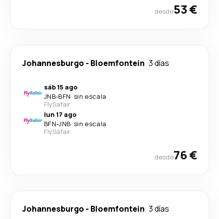
53 €
desde
Johannesburgo
-
Bloemfontein
3 días
sáb 15 ago
JNB
-
BFN
·
sin escala
FlySafair
lun 17 ago
BFN
-
JNB
·
sin escala
FlySafair
76 €
desde
Johannesburgo
-
Bloemfontein
3 días