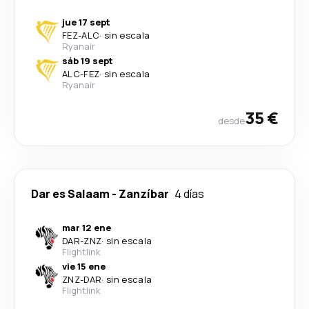
jue 17 sept
FEZ
-
ALC
·
sin escala
Ryanair
sáb 19 sept
ALC
-
FEZ
·
sin escala
Ryanair
35 €
desde
Dar es Salaam
-
Zanzíbar
4 días
mar 12 ene
DAR
-
ZNZ
·
sin escala
Flightlink
vie 15 ene
ZNZ
-
DAR
·
sin escala
Flightlink