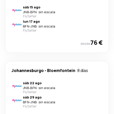
sáb 15 ago
JNB
-
BFN
·
sin escala
FlySafair
lun 17 ago
BFN
-
JNB
·
sin escala
FlySafair
76 €
desde
Johannesburgo
-
Bloemfontein
8 días
sáb 22 ago
JNB
-
BFN
·
sin escala
FlySafair
sáb 29 ago
BFN
-
JNB
·
sin escala
FlySafair