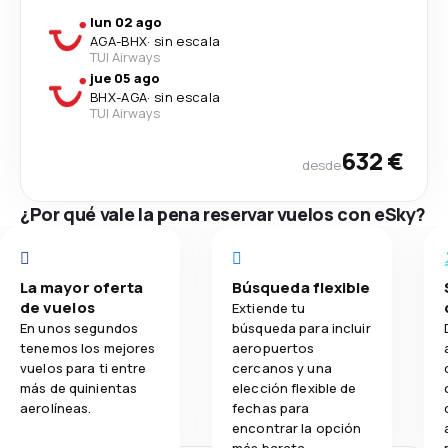
lun 02 ago
AGA
-
BHX
·
sin escala
TUI Airways
jue 05 ago
BHX
-
AGA
·
sin escala
TUI Airways
632 €
desde
¿Por qué vale la pena reservar vuelos con eSky?
La mayor oferta
Búsqueda flexible
de vuelos
Extiende tu
En unos segundos
búsqueda para incluir
tenemos los mejores
aeropuertos
vuelos para ti entre
cercanos y una
más de quinientas
elección flexible de
aerolíneas.
fechas para
encontrar la opción
más barata.