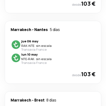
103 €
desde
Marrakech
-
Nantes
5 días
jue 06 may
RAK
-
NTE
·
sin escala
Transavia France
lun 10 may
NTE
-
RAK
·
sin escala
Transavia France
103 €
desde
Marrakech
-
Brest
8 días