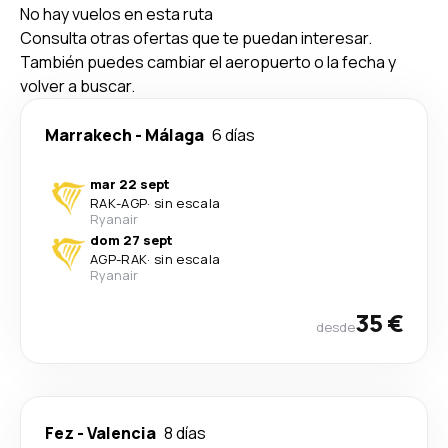
No hay vuelos en esta ruta
Consulta otras ofertas que te puedan interesar.
También puedes cambiar el aeropuerto o la fecha y
volver a buscar.
Marrakech
-
Málaga
6 días
mar 22 sept
RAK
-
AGP
·
sin escala
Ryanair
dom 27 sept
AGP
-
RAK
·
sin escala
Ryanair
35 €
desde
Fez
-
Valencia
8 días