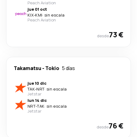
Peach Aviation
jue 01 oct
KIX
-
KMI
·
sin escala
Peach Aviation
73 €
desde
Takamatsu
-
Tokio
5 días
jue 10 dic
TAK
-
NRT
·
sin escala
Jetstar
lun 14 dic
NRT
-
TAK
·
sin escala
Jetstar
76 €
desde