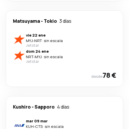
Matsuyama
-
Tokio
3 días
vie 22 ene
MYJ
-
NRT
·
sin escala
Jetstar
dom 24 ene
NRT
-
MYJ
·
sin escala
Jetstar
78 €
desde
Kushiro
-
Sapporo
4 días
mar 09 mar
KUH
-
CTS
·
sin escala