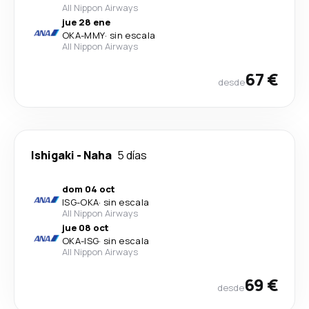
All Nippon Airways
jue 28 ene
OKA
-
MMY
·
sin escala
All Nippon Airways
67 €
desde
Ishigaki
-
Naha
5 días
dom 04 oct
ISG
-
OKA
·
sin escala
All Nippon Airways
jue 08 oct
OKA
-
ISG
·
sin escala
All Nippon Airways
69 €
desde