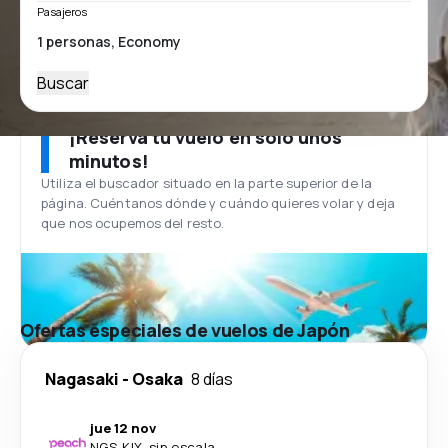
Pasajeros
Buscar
¡Reserva tu vuelo en solo unos
minutos!
Utiliza el buscador situado en la parte superior de la
página. Cuéntanos dónde y cuándo quieres volar y deja
que nos ocupemos del resto.
Ofertas especiales de vuelos de Japón
Nagasaki
-
Osaka
8 días
jue 12 nov
NGS
-
KIX
·
sin escala