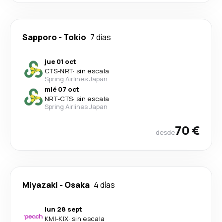
Sapporo
-
Tokio
7 días
jue 01 oct
CTS
-
NRT
·
sin escala
Spring Airlines Japan
mié 07 oct
NRT
-
CTS
·
sin escala
Spring Airlines Japan
70 €
desde
Miyazaki
-
Osaka
4 días
lun 28 sept
KMI
-
KIX
·
sin escala