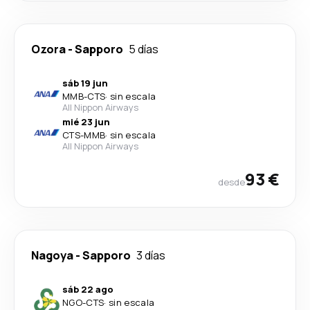
Ozora
-
Sapporo
5 días
sáb 19 jun
MMB
-
CTS
·
sin escala
All Nippon Airways
mié 23 jun
CTS
-
MMB
·
sin escala
All Nippon Airways
93 €
desde
Nagoya
-
Sapporo
3 días
sáb 22 ago
NGO
-
CTS
·
sin escala