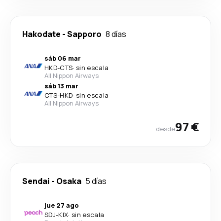
Hakodate
-
Sapporo
8 días
sáb 06 mar
HKD
-
CTS
·
sin escala
All Nippon Airways
sáb 13 mar
CTS
-
HKD
·
sin escala
All Nippon Airways
97 €
desde
Sendai
-
Osaka
5 días
jue 27 ago
SDJ
-
KIX
·
sin escala