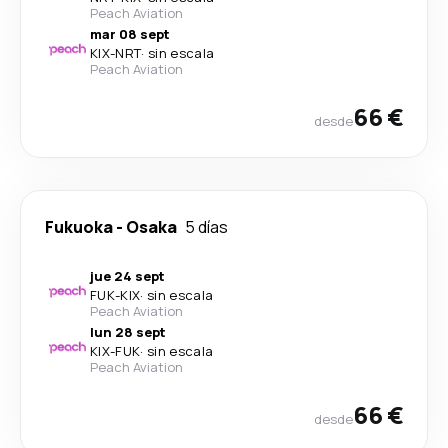
Peach Aviation
mar 08 sept
KIX
-
NRT
·
sin escala
Peach Aviation
66 €
desde
Fukuoka
-
Osaka
5 días
jue 24 sept
FUK
-
KIX
·
sin escala
Peach Aviation
lun 28 sept
KIX
-
FUK
·
sin escala
Peach Aviation
66 €
desde