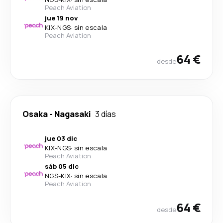
Peach Aviation
jue 19 nov
KIX
-
NGS
·
sin escala
Peach Aviation
64 €
desde
Osaka
-
Nagasaki
3 días
jue 03 dic
KIX
-
NGS
·
sin escala
Peach Aviation
sáb 05 dic
NGS
-
KIX
·
sin escala
Peach Aviation
64 €
desde