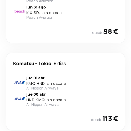
Peach Aviation
lun 31 ago
KIX
-
SDJ
·
sin escala
Peach Aviation
98 €
desde
Komatsu
-
Tokio
8 días
jue 01 abr
KMQ
-
HND
·
sin escala
All Nippon Airways
jue 08 abr
HND
-
KMQ
·
sin escala
All Nippon Airways
113 €
desde