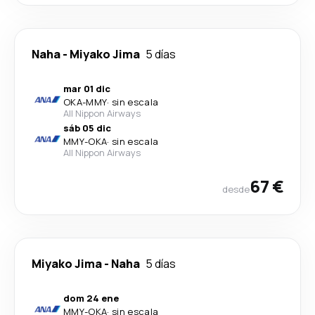
Naha
-
Miyako Jima
5 días
mar 01 dic
OKA
-
MMY
·
sin escala
All Nippon Airways
sáb 05 dic
MMY
-
OKA
·
sin escala
All Nippon Airways
67 €
desde
Miyako Jima
-
Naha
5 días
dom 24 ene
MMY
-
OKA
·
sin escala