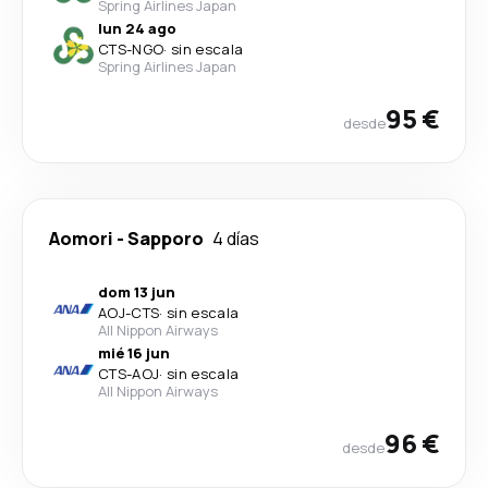
Spring Airlines Japan
lun 24 ago
CTS
-
NGO
·
sin escala
Spring Airlines Japan
95 €
desde
Aomori
-
Sapporo
4 días
dom 13 jun
AOJ
-
CTS
·
sin escala
All Nippon Airways
mié 16 jun
CTS
-
AOJ
·
sin escala
All Nippon Airways
96 €
desde