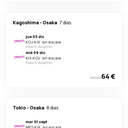
Kagoshima
-
Osaka
7 días
jue 03 dic
KOJ
-
KIX
·
sin escala
Peach Aviation
mié 09 dic
KIX
-
KOJ
·
sin escala
Peach Aviation
64 €
desde
Tokio
-
Osaka
8 días
mar 01 sept
NRT
-
KIX
·
sin escala