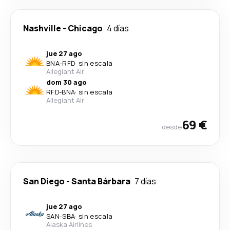
Nashville
-
Chicago
4 días
jue 27 ago
BNA
-
RFD
·
sin escala
Allegiant Air
dom 30 ago
RFD
-
BNA
·
sin escala
Allegiant Air
69 €
desde
San Diego
-
Santa Bárbara
7 días
jue 27 ago
SAN
-
SBA
·
sin escala
Alaska Airlines