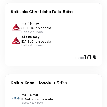
Salt Lake City
-
Idaho Falls
5 días
mar 18 may
SLC
-
IDA
·
sin escala
Delta Air Lines
sáb 22 may
IDA
-
SLC
·
sin escala
Delta Air Lines
171 €
desde
Kailua-Kona
-
Honolulu
3 días
mar 16 mar
KOA
-
HNL
·
sin escala
Alaska Airlines