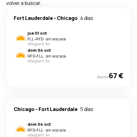
volver a buscar.
Fort Lauderdale
-
Chicago
4 días
jue 01 oct
FLL
-
RFD
·
sin escala
Allegiant Air
dom 04 oct
RFD
-
FLL
·
sin escala
Allegiant Air
67 €
desde
Chicago
-
Fort Lauderdale
5 días
dom 04 oct
RFD
-
FLL
·
sin escala
Allegiant Air