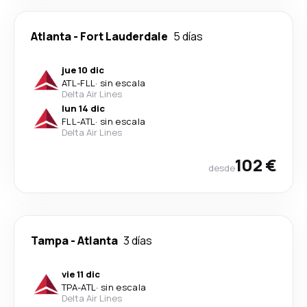
Atlanta
-
Fort Lauderdale
5 días
jue 10 dic
ATL
-
FLL
·
sin escala
Delta Air Lines
lun 14 dic
FLL
-
ATL
·
sin escala
Delta Air Lines
102 €
desde
Tampa
-
Atlanta
3 días
vie 11 dic
TPA
-
ATL
·
sin escala
Delta Air Lines