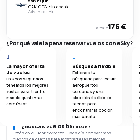
sáb 19 jun
OAK
-
CEC
·
sin escala
Advanced Air
176 €
desde
¿Por qué vale la pena reservar vuelos con eSky?
La mayor oferta
Búsqueda flexible
de vuelos
Extiende tu
En unos segundos
búsqueda para incluir
tenemos los mejores
aeropuertos
vuelos para ti entre
cercanos y una
más de quinientas
elección flexible de
aerolíneas.
fechas para
encontrar la opción
más barata.
¿Buscas vuelos baratos?
Estás en el lugar correcto. Cada día comparamos
cientos de ofertas para mostrarte las mejores.