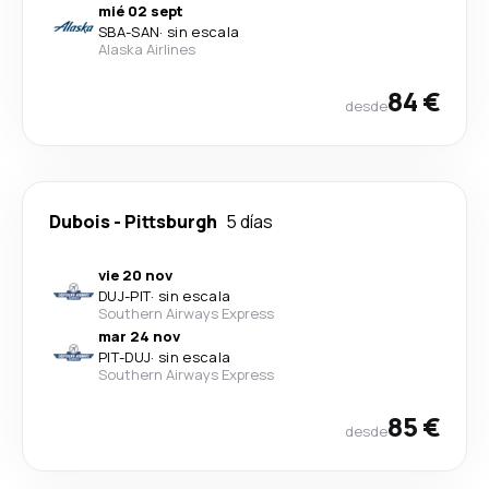
mié 02 sept
SBA
-
SAN
·
sin escala
Alaska Airlines
84 €
desde
Dubois
-
Pittsburgh
5 días
vie 20 nov
DUJ
-
PIT
·
sin escala
Southern Airways Express
mar 24 nov
PIT
-
DUJ
·
sin escala
Southern Airways Express
85 €
desde