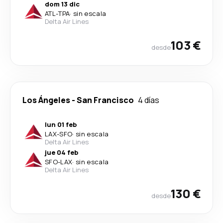
dom 13 dic
ATL
-
TPA
·
sin escala
Delta Air Lines
103 €
desde
Los Ángeles
-
San Francisco
4 días
lun 01 feb
LAX
-
SFO
·
sin escala
Delta Air Lines
jue 04 feb
SFO
-
LAX
·
sin escala
Delta Air Lines
130 €
desde