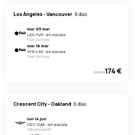
Los Ángeles
-
Vancouver
8 días
mar 09 mar
LAX
-
YVR
·
sin escala
Flair Airlines
mar 16 mar
YVR
-
LAX
·
sin escala
Flair Airlines
174 €
desde
Crescent City
-
Oakland
6 días
lun 14 jun
CEC
-
OAK
·
sin escala
Advanced Air