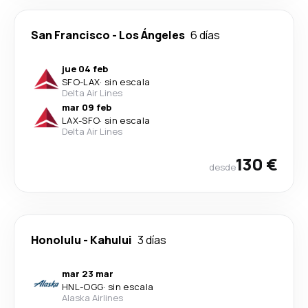
San Francisco
-
Los Ángeles
6 días
jue 04 feb
SFO
-
LAX
·
sin escala
Delta Air Lines
mar 09 feb
LAX
-
SFO
·
sin escala
Delta Air Lines
130 €
desde
Honolulu
-
Kahului
3 días
mar 23 mar
HNL
-
OGG
·
sin escala
Alaska Airlines