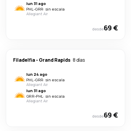
lun 31 ago
PHL
-
GRR
·
sin escala
Allegiant Air
69 €
desde
Filadelfia
-
Grand Rapids
8 días
lun 24 ago
PHL
-
GRR
·
sin escala
Allegiant Air
lun 31 ago
GRR
-
PHL
·
sin escala
Allegiant Air
69 €
desde