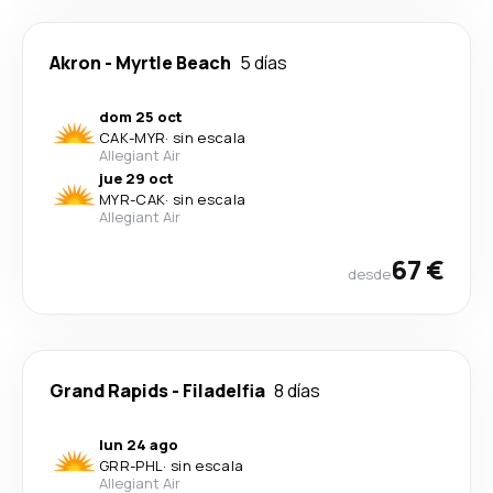
Akron
-
Myrtle Beach
5 días
dom 25 oct
CAK
-
MYR
·
sin escala
Allegiant Air
jue 29 oct
MYR
-
CAK
·
sin escala
Allegiant Air
67 €
desde
Grand Rapids
-
Filadelfia
8 días
lun 24 ago
GRR
-
PHL
·
sin escala
Allegiant Air