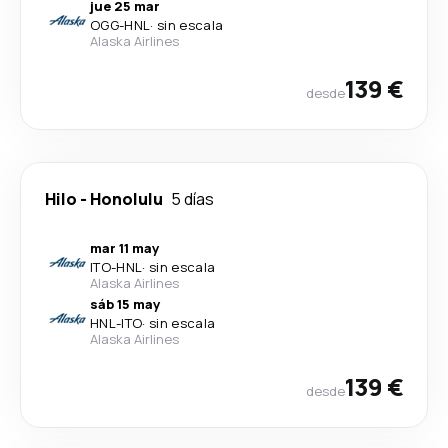
jue 25 mar
OGG
-
HNL
·
sin escala
Alaska Airlines
139 €
desde
Hilo
-
Honolulu
5 días
mar 11 may
ITO
-
HNL
·
sin escala
Alaska Airlines
sáb 15 may
HNL
-
ITO
·
sin escala
Alaska Airlines
139 €
desde