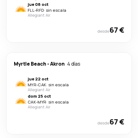
jue 08 oct
FLL
-
RFD
·
sin escala
Allegiant Air
67 €
desde
Myrtle Beach
-
Akron
4 días
jue 22 oct
MYR
-
CAK
·
sin escala
Allegiant Air
dom 25 oct
CAK
-
MYR
·
sin escala
Allegiant Air
67 €
desde