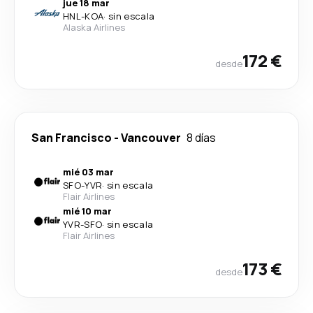
jue 18 mar
HNL
-
KOA
·
sin escala
Alaska Airlines
172 €
desde
San Francisco
-
Vancouver
8 días
mié 03 mar
SFO
-
YVR
·
sin escala
Flair Airlines
mié 10 mar
YVR
-
SFO
·
sin escala
Flair Airlines
173 €
desde