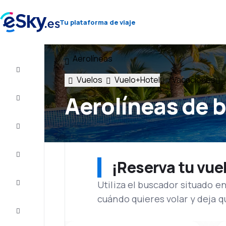
Tu plataforma de viaje
Aerolíneas
Vuelo+Hotel
Vuelos
Vuelo+Hotel
Vacaciones
Vuelos
Aerolíneas de b
baratos
Vacaciones
Último
minuto
¡Reserva tu vue
Utiliza el buscador situado e
Escapadas
cuándo quieres volar y deja 
Alojamientos