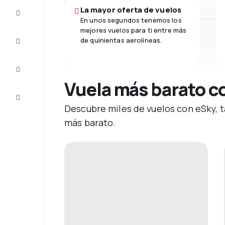
La mayor oferta de vuelos
Ofertas
En unos segundos tenemos los
mejores vuelos para ti entre más
Completa
de quinientas aerolíneas.
el viaje
Inspiración
y consejos
Vuela más barato c
Atención
al cliente
Descubre miles de vuelos con eSky, t
más barato.