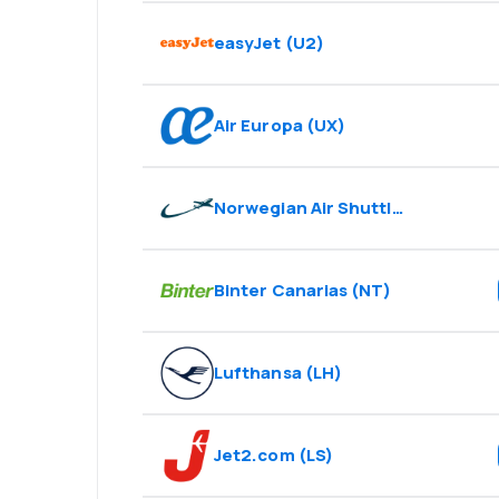
easyJet
(
U2
)
Air Europa
(
UX
)
Norwegian Air Shuttle
(
DY
)
Binter Canarias
(
NT
)
Lufthansa
(
LH
)
Jet2.com
(
LS
)