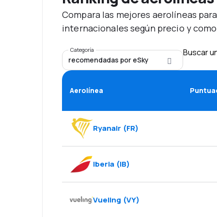
Compara las mejores aerolíneas para
internacionales según precio y como
Categoría
Buscar un
recomendadas por eSky
Aerolínea
Puntuac
Ryanair
(
FR
)
Iberia
(
IB
)
Vueling
(
VY
)