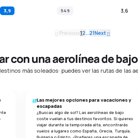
3,9
549
3,6
Previous
1
2
...
21
Next
r con una aerolínea de bajo
stinos más soleados: puedes ver las rutas de las aer
e
Las mejores opciones para vacaciones y
escapadas
nte
¿Buscas algo de sol? Las aerolíneas de bajo
o
coste vuelan a tus destinos favoritos. Si quieres
viajar durante la temporada alta, encontrarás
vuelos a lugares como España, Grecia, Turquía,
Bulgaria o Egipto. ¿Prefieres una escapada de