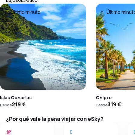
Lujoso
Exótico
Último minuto
Último minut
Islas Canarias
Chipre
219 €
319 €
Desde
Desde
¿Por qué vale la pena viajar con eSky?