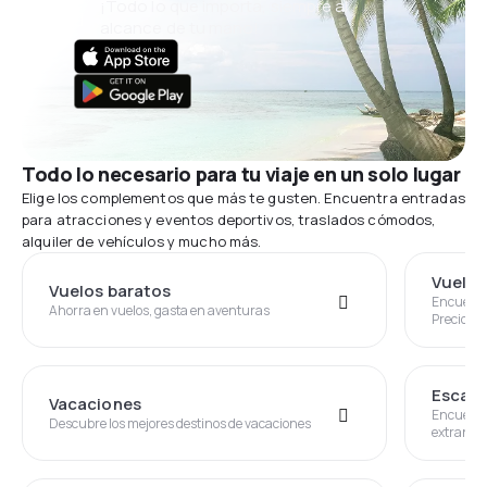
¡Todo lo que importa, siempre al
alcance de tu mano!
Todo lo necesario para tu viaje en un solo lugar
Elige los complementos que más te gusten. Encuentra entradas
para atracciones y eventos deportivos, traslados cómodos,
alquiler de vehículos y mucho más.
Vuelo+
Vuelos baratos
Encuentra
Ahorra en vuelos, gasta en aventuras
Precio G
Escap
Vacaciones
Encuentra
Descubre los mejores destinos de vacaciones
extranjer