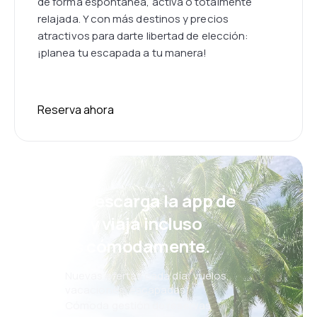
de forma espontánea, activa o totalmente
relajada. Y con más destinos y precios
atractivos para darte libertad de elección:
¡planea tu escapada a tu manera!
Reserva ahora
¡Eh! Descarga la app de
eSky y viaja incluso
más cómodamente.
Nuevas ofertas cada día: vuelos,
vacaciones, escapadas
Cómoda gestión de reservas